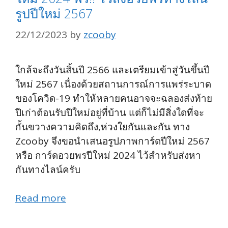
รูปปีใหม่ 2567
22/12/2023
by
zcooby
ใกล้จะถึงวันสิ้นปี 2566 และเตรียมเข้าสู่วันขึ้นปี
ใหม่ 2567 เนื่องด้วยสถานการณ์การแพร่ระบาด
ของโควิด-19 ทำให้หลายคนอาจจะฉลองส่งท้าย
ปีเก่าต้อนรับปีใหม่อยู่ที่บ้าน แต่ก็ไม่มีสิ่งใดที่จะ
กั้นขวางความคิดถึง,ห่วงใยกันและกัน ทาง
Zcooby จึงขอนำเสนอรูปภาพการ์ดปีใหม่ 2567
หรือ การ์ดอวยพรปีใหม่ 2024 ไว้สำหรับส่งหา
กันทางไลน์ครับ
Read more