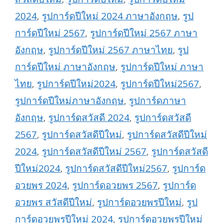
2024
,
รูปการ์ดปีใหม่ 2024 ภาษาอังกฤษ
,
รูป
การ์ดปีใหม่ 2567
,
รูปการ์ดปีใหม่ 2567 ภาษา
อังกฤษ
,
รูปการ์ดปีใหม่ 2567 ภาษาไทย
,
รูป
การ์ดปีใหม่ ภาษาอังกฤษ
,
รูปการ์ดปีใหม่ ภาษา
ไทย
,
รูปการ์ดปีใหม่2024
,
รูปการ์ดปีใหม่2567
,
รูปการ์ดปีใหม่ภาษาอังกฤษ
,
รูปการ์ดภาษา
อังกฤษ
,
รูปการ์ดสวัสดี 2024
,
รูปการ์ดสวัสดี
2567
,
รูปการ์ดสวัสดีปีใหม่
,
รูปการ์ดสวัสดีปีใหม่
2024
,
รูปการ์ดสวัสดีปีใหม่ 2567
,
รูปการ์ดสวัสดี
ปีใหม่2024
,
รูปการ์ดสวัสดีปีใหม่2567
,
รูปการ์ด
อวยพร 2024
,
รูปการ์ดอวยพร 2567
,
รูปการ์ด
อวยพร สวัสดีปีใหม่
,
รูปการ์ดอวยพรปีใหม่
,
รูป
การ์ดอวยพรปีใหม่ 2024
,
รูปการ์ดอวยพรปีใหม่