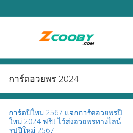
Skip
to
content
การ์ดอวยพร 2024
การ์ดปีใหม่ 2567 แจกการ์ดอวยพรปี
ใหม่ 2024 ฟรี!! ไว้ส่งอวยพรทางไลน์
รูปปีใหม่ 2567