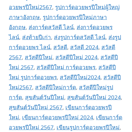
อวยพรปีใหม่2567
,
รูปการ์ดอวยพรปีใหม่ผู้ใหญ่
ภาษาอังกฤษ
,
รูปการ์ดอวยพรปีใหม่ภาษา
อังกฤษ
,
ส่งการ์ดสวัสดี ไลน์
,
ส่งการ์ดอวยพร
ไลน์
,
ส่งท้ายปีเก่า
,
ส่งรูปการ์ดสวัสดี ไลน์
,
ส่งรูป
การ์ดอวยพร ไลน์
,
สวัสดี
,
สวัสดี 2024
,
สวัสดี
2567
,
สวัสดีปีใหม่
,
สวัสดีปีใหม่ 2024
,
สวัสดีปี
ใหม่ 2567
,
สวัสดีปีใหม่ การ์ดอวยพร
,
สวัสดีปี
ใหม่ รูปการ์ดอวยพร
,
สวัสดีปีใหม่2024
,
สวัสดีปี
ใหม่2567
,
สวัสดีปีใหม่การ์ด
,
สวัสดีปีใหม่รูป
การ์ด
,
สุขสันต์วันปีใหม่
,
สุขสันต์วันปีใหม่ 2024
,
สุขสันต์วันปีใหม่ 2567
,
เขียนการ์ดอวยพรปี
ใหม่
,
เขียนการ์ดอวยพรปีใหม่ 2024
,
เขียนการ์ด
อวยพรปีใหม่ 2567
,
เขียนรูปการ์ดอวยพรปีใหม่
,