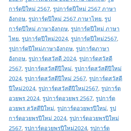
การ์ดปีใหม่ 2567
,
รูปการ์ดปีใหม่ 2567 ภาษา
อังกฤษ
,
รูปการ์ดปีใหม่ 2567 ภาษาไทย
,
รูป
การ์ดปีใหม่ ภาษาอังกฤษ
,
รูปการ์ดปีใหม่ ภาษา
ไทย
,
รูปการ์ดปีใหม่2024
,
รูปการ์ดปีใหม่2567
,
รูปการ์ดปีใหม่ภาษาอังกฤษ
,
รูปการ์ดภาษา
อังกฤษ
,
รูปการ์ดสวัสดี 2024
,
รูปการ์ดสวัสดี
2567
,
รูปการ์ดสวัสดีปีใหม่
,
รูปการ์ดสวัสดีปีใหม่
2024
,
รูปการ์ดสวัสดีปีใหม่ 2567
,
รูปการ์ดสวัสดี
ปีใหม่2024
,
รูปการ์ดสวัสดีปีใหม่2567
,
รูปการ์ด
อวยพร 2024
,
รูปการ์ดอวยพร 2567
,
รูปการ์ด
อวยพร สวัสดีปีใหม่
,
รูปการ์ดอวยพรปีใหม่
,
รูป
การ์ดอวยพรปีใหม่ 2024
,
รูปการ์ดอวยพรปีใหม่
2567
,
รูปการ์ดอวยพรปีใหม่2024
,
รูปการ์ด