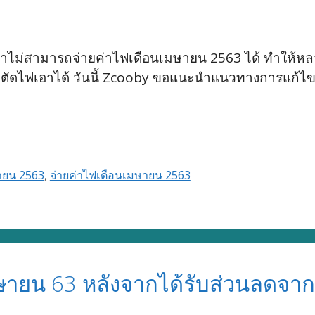
าไม่สามารถจ่ายค่าไฟเดือนเมษายน 2563 ได้ ทำให้ห
ัดไฟเอาได้ วันนี้ Zcooby ขอแนะนำแนวทางการแก้ไขป
ายน 2563
,
จ่ายค่าไฟเดือนเมษายน 2563
มษายน 63 หลังจากได้รับส่วนลดจาก