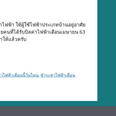
าไฟฟ้า ให้ผู้ใช้ไฟฟ้าประเภทบ้านอยู่อาศัย
คนที่ได้รับบิลค่าไฟฟ้าเดือนเมษายน 63
าให้แล้วครับ
าไฟฟ้าเดือนนี้วันไหน
,
ชำระค่าไฟฟ้าเดือน