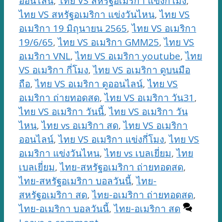
ออนไลน์
,
ไทย VS สหรัฐอเมริกา แข่งกี่โมง
,
ไทย VS สหรัฐอเมริกา แข่งวันไหน
,
ไทย VS
อเมริกา 19 มิถุนายน 2565
,
ไทย VS อเมริกา
19/6/65
,
ไทย VS อเมริกา GMM25
,
ไทย VS
อเมริกา VNL
,
ไทย VS อเมริกา youtube
,
ไทย
VS อเมริกา กี่โมง
,
ไทย VS อเมริกา ดูบนมือ
ถือ
,
ไทย VS อเมริกา ดูออนไลน์
,
ไทย VS
อเมริกา ถ่ายทอดสด
,
ไทย VS อเมริกา วัน31
,
ไทย VS อเมริกา วันนี้
,
ไทย VS อเมริกา วัน
ไหน
,
ไทย vs อเมริกา สด
,
ไทย VS อเมริกา
ออนไลน์
,
ไทย VS อเมริกา แข่งกี่โมง
,
ไทย VS
อเมริกา แข่งวันไหน
,
ไทย vs เบลเยี่ยม
,
ไทย
เบลเยี่ยม
,
ไทย-สหรัฐอเมริกา ถ่ายทอดสด
,
ไทย-สหรัฐอเมริกา บอลวันนี้
,
ไทย-
สหรัฐอเมริกา สด
,
ไทย-อเมริกา ถ่ายทอดสด
,
ไทย-อเมริกา บอลวันนี้
,
ไทย-อเมริกา สด