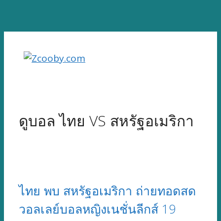
Skip
to
content
ดูบอล ไทย VS สหรัฐอเมริกา
ไทย พบ สหรัฐอเมริกา ถ่ายทอดสด
วอลเลย์บอลหญิงเนชั่นลีกส์ 19