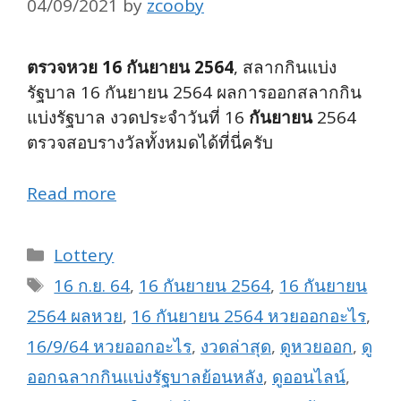
04/09/2021
by
zcooby
ตรวจหวย 16 กันยายน
2564
, สลากกินแบ่ง
รัฐบาล 16 กันยายน 2564 ผลการออกสลากกิน
แบ่งรัฐบาล งวดประจำวันที่ 16
กันยายน
2564
ตรวจสอบรางวัลทั้งหมดได้ที่นี่ครับ
Read more
Categories
Lottery
Tags
16 ก.ย. 64
,
16 กันยายน 2564
,
16 กันยายน
2564 ผลหวย
,
16 กันยายน 2564 หวยออกอะไร
,
16/9/64 หวยออกอะไร
,
งวดล่าสุด
,
ดูหวยออก
,
ดู
ออกฉลากกินแบ่งรัฐบาลย้อนหลัง
,
ดูออนไลน์
,