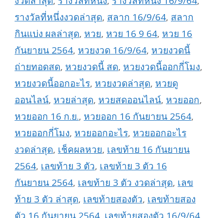
งวดล่าสุด
,
รางวัลที่หนึ่ง
,
รางวัลที่หนึ่ง 16/9/64
,
รางวัลที่หนึ่งงวดล่าสุด
,
สลาก 16/9/64
,
สลาก
กินแบ่ง ผลล่าสุด
,
หวย
,
หวย 16 9 64
,
หวย 16
กันยายน 2564
,
หวยงวด 16/9/64
,
หวยงวดนี้
ถ่ายทอดสด
,
หวยงวดนี้ สด
,
หวยงวดนี้ออกกี่โมง
,
หวยงวดนี้ออกอะไร
,
หวยงวดล่าสุด
,
หวยดู
ออนไลน์
,
หวยล่าสุด
,
หวยสดออนไลน์
,
หวยออก
,
หวยออก 16 ก.ย.
,
หวยออก 16 กันยายน 2564
,
หวยออกกี่โมง
,
หวยออกอะไร
,
หวยออกอะไร
งวดล่าสุด
,
เช็คผลหวย
,
เลขท้าย 16 กันยายน
2564
,
เลขท้าย 3 ตัว
,
เลขท้าย 3 ตัว 16
กันยายน 2564
,
เลขท้าย 3 ตัว งวดล่าสุด
,
เลข
ท้าย 3 ตัว ล่าสุด
,
เลขท้ายสองตัว
,
เลขท้ายสอง
ตัว 16 กันยายน 2564
,
เลขท้ายสองตัว 16/9/64
,