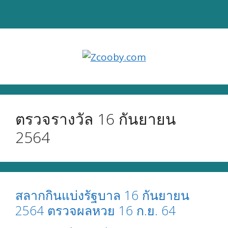
Skip
to
content
ตรวจรางวัล 16 กันยายน
2564
สลากกินแบ่งรัฐบาล 16 กันยายน
2564 ตรวจผลหวย 16 ก.ย. 64