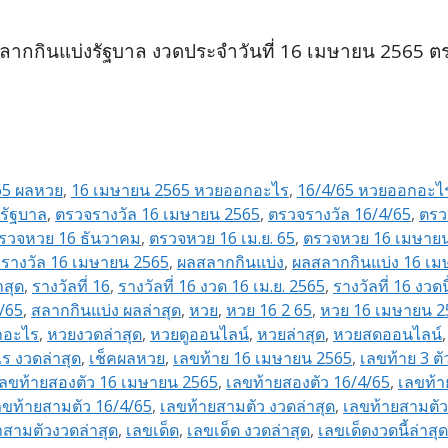
กกินแบ่งรัฐบาล งวดประจำวันที่ 16 เมษายน 2565 ตรวจ
65 ผลหวย
,
16 เมษายน 2565 หวยออกอะไร
,
16/4/65 หวยออกอะไ
รัฐบาล
,
ตรวจรางวัล 16 เมษายน 2565
,
ตรวจรางวัล 16/4/65
,
ตรว
รวจหวย 16 ธันวาคม
,
ตรวจหวย 16 เม.ย. 65
,
ตรวจหวย 16 เมษาย
รางวัล 16 เมษายน 2565
,
ผลสลากกินแบ่ง
,
ผลสลากกินแบ่ง 16 เ
าสุด
,
รางวัลที่ 16
,
รางวัลที่ 16 งวด 16 เม.ย. 2565
,
รางวัลที่ 16 งวดนี
/65
,
สลากกินแบ่ง ผลล่าสุด
,
หวย
,
หวย 16 2 65
,
หวย 16 เมษายน 2
กอะไร
,
หวยงวดล่าสุด
,
หวยดูออนไลน์
,
หวยล่าสุด
,
หวยสดออนไลน์
 งวดล่าสุด
,
เช็คผลหวย
,
เลขท้าย 16 เมษายน 2565
,
เลขท้าย 3 ตั
เลขท้ายสองตัว 16 เมษายน 2565
,
เลขท้ายสองตัว 16/4/65
,
เลขท้า
ลขท้ายสามตัว 16/4/65
,
เลขท้ายสามตัว งวดล่าสุด
,
เลขท้ายสามตัว
าสามตัวงวดล่าสุด
,
เลขเด็ด
,
เลขเด็ด งวดล่าสุด
,
เลขเด็ดงวดนี้ล่าสุด