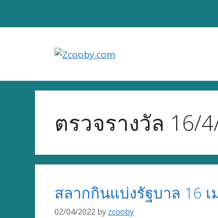
Skip
to
content
ตรวจรางวัล 16/4
สลากกินแบ่งรัฐบาล 16 เมษ
02/04/2022
by
zcooby