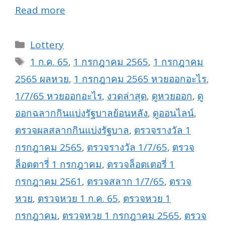
Read more
Categories
Lottery
Tags
1 ก.ค. 65
,
1 กรกฎาคม 2565
,
1 กรกฎาคม
2565 ผลหวย
,
1 กรกฎาคม 2565 หวยออกอะไร
,
1/7/65 หวยออกอะไร
,
งวดล่าสุด
,
ดูหวยออก
,
ดู
ออกฉลากกินแบ่งรัฐบาลย้อนหลัง
,
ดูออนไลน์
,
ตรวจผลสลากกินแบ่งรัฐบาล
,
ตรวจรางวัล 1
กรกฎาคม 2565
,
ตรวจรางวัล 1/7/65
,
ตรวจ
ล็อตตารี่ 1 กรกฎาคม
,
ตรวจล็อตเตอรี่ 1
กรกฎาคม 2561
,
ตรวจสลาก 1/7/65
,
ตรวจ
หวย
,
ตรวจหวย 1 ก.ค. 65
,
ตรวจหวย 1
กรกฎาคม
,
ตรวจหวย 1 กรกฎาคม 2565
,
ตรวจ