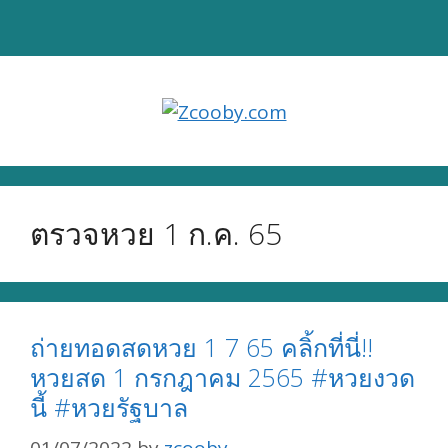
Skip
to
content
ตรวจหวย 1 ก.ค. 65
ถ่ายทอดสดหวย 1 7 65 คลิ้กที่นี่!!
หวยสด 1 กรกฎาคม 2565 #หวยงวด
นี้ #หวยรัฐบาล