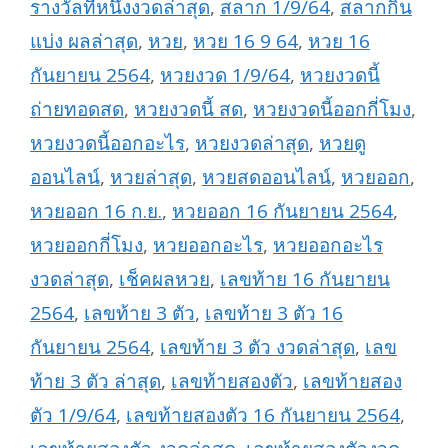
รางวัลที่หนึ่งงวดล่าสุด
,
สลาก 1/9/64
,
สลากกิน
แบ่ง ผลล่าสุด
,
หวย
,
หวย 16 9 64
,
หวย 16
กันยายน 2564
,
หวยงวด 1/9/64
,
หวยงวดนี้
ถ่ายทอดสด
,
หวยงวดนี้ สด
,
หวยงวดนี้ออกกี่โมง
,
หวยงวดนี้ออกอะไร
,
หวยงวดล่าสุด
,
หวยดู
ออนไลน์
,
หวยล่าสุด
,
หวยสดออนไลน์
,
หวยออก
,
หวยออก 16 ก.ย.
,
หวยออก 16 กันยายน 2564
,
หวยออกกี่โมง
,
หวยออกอะไร
,
หวยออกอะไร
งวดล่าสุด
,
เช็คผลหวย
,
เลขท้าย 16 กันยายน
2564
,
เลขท้าย 3 ตัว
,
เลขท้าย 3 ตัว 16
กันยายน 2564
,
เลขท้าย 3 ตัว งวดล่าสุด
,
เลข
ท้าย 3 ตัว ล่าสุด
,
เลขท้ายสองตัว
,
เลขท้ายสอง
ตัว 1/9/64
,
เลขท้ายสองตัว 16 กันยายน 2564
,