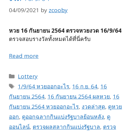
04/09/2021
by
zcooby
หวย 16 กันยายน 2564 ตรวจหวยงวด 16/9/64
ตรวจสอบรางวัลทั้งหมดได้ที่นี่ครับ
Read more
Categories
Lottery
Tags
1/9/64 หวยออกอะไร
,
16 ก.ย. 64
,
16
กันยายน 2564
,
16 กันยายน 2564 ผลหวย
,
16
กันยายน 2564 หวยออกอะไร
,
งวดล่าสุด
,
ดูหวย
ออก
,
ดูออกฉลากกินแบ่งรัฐบาลย้อนหลัง
,
ดู
ออนไลน์
,
ตรวจผลสลากกินแบ่งรัฐบาล
,
ตรวจ