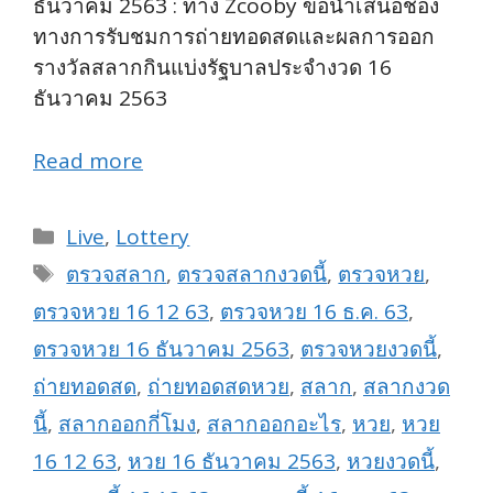
ธันวาคม 2563 : ทาง Zcooby ขอนำเสนอช่อง
ทางการรับชมการถ่ายทอดสดและผลการออก
รางวัลสลากกินแบ่งรัฐบาลประจำงวด 16
ธันวาคม 2563
Read more
Categories
Live
,
Lottery
Tags
ตรวจสลาก
,
ตรวจสลากงวดนี้
,
ตรวจหวย
,
ตรวจหวย 16 12 63
,
ตรวจหวย 16 ธ.ค. 63
,
ตรวจหวย 16 ธันวาคม 2563
,
ตรวจหวยงวดนี้
,
ถ่ายทอดสด
,
ถ่ายทอดสดหวย
,
สลาก
,
สลากงวด
นี้
,
สลากออกกี่โมง
,
สลากออกอะไร
,
หวย
,
หวย
16 12 63
,
หวย 16 ธันวาคม 2563
,
หวยงวดนี้
,