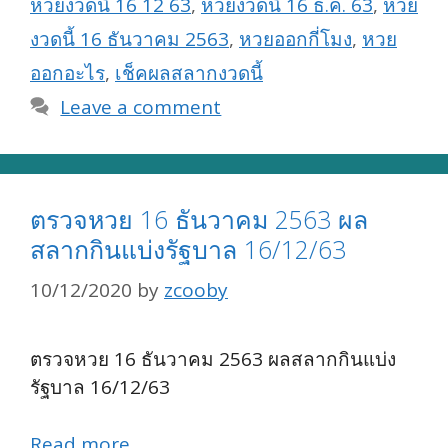
หวยงวดนี้ 16 12 63
,
หวยงวดนี้ 16 ธ.ค. 63
,
หวย
งวดนี้ 16 ธันวาคม 2563
,
หวยออกกี่โมง
,
หวย
ออกอะไร
,
เช็คผลสลากงวดนี้
Leave a comment
ตรวจหวย 16 ธันวาคม 2563 ผล
สลากกินแบ่งรัฐบาล 16/12/63
10/12/2020
by
zcooby
ตรวจหวย 16 ธันวาคม 2563 ผลสลากกินแบ่ง
รัฐบาล 16/12/63
Read more