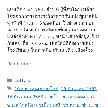
เลขเด็ด 16/12/63 : สำหรับผู้ที่สนใจการเสี่ยง
โชคจากการออกรางวัลสลากกินแบ่งรัฐบาลที่มี
ทุกวันที่ 1 และ 16 ของเดือน ในช่วงเวลาก่อน
ออกรางวัล จะมีการเปิดเผยข้อมูลเลขเด็ดจาก
แหล่งต่างๆ ทาง Zcooby ขอนำเสนอข้อมูลเกี่ยว
กับเลขเด็ด 16/12/63 เพื่อให้ผู้ที่ต้องการเสี่ยง
โชคมีข้อมูลในการเลือกตัวเลขที่จะเสี่ยงโชค
Read more
Categories
Lottery
Tags
16 ธ.ค. เล่นเลขอะไรดี
,
16 ธันวาคม 2563
,
16 ธันวาคม 2563 เลขเด็ด
,
ขอเลขเด็ดงวดนี้
,
ข่าวหน้าหนึ่ง เลขเด็ดงวดนี้
,
ข่าวหวย
,
ข่าวเลข