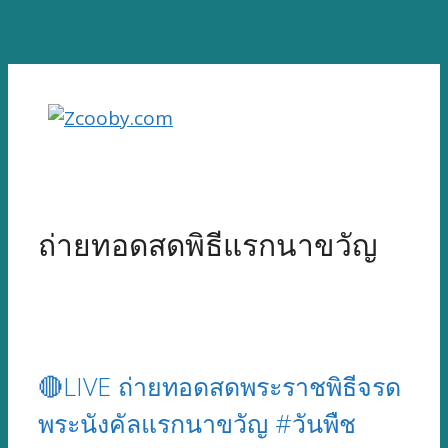
Skip
to
content
ถ่ายทอดสดพิธีแรกนาขวัญ
🔴LIVE ถ่ายทอดสดพระราชพิธีจรด
พระนังคัลแรกนาขวัญ #วันพืช