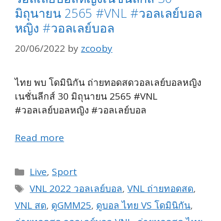
มิถุนายน 2565 #VNL #วอลเลย์บอล
หญิง #วอลเลย์บอล
20/06/2022
by
zcooby
ไทย พบ โดมินิกัน ถ่ายทอดสดวอลเลย์บอลหญิง
เนชั่นลีกส์ 30 มิถุนายน 2565 #VNL
#วอลเลย์บอลหญิง #วอลเลย์บอล
Read more
Categories
Live
,
Sport
Tags
VNL 2022 วอลเลย์บอล
,
VNL ถ่ายทอดสด
,
VNL สด
,
ดูGMM25
,
ดูบอล ไทย VS โดมินิกัน
,