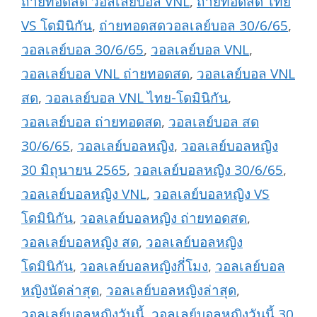
ถ่ายทอดสด วอลเลย์บอล VNL
,
ถ่ายทอดสด ไทย
VS โดมินิกัน
,
ถ่ายทอดสดวอลเลย์บอล 30/6/65
,
วอลเลย์บอล 30/6/65
,
วอลเลย์บอล VNL
,
วอลเลย์บอล VNL ถ่ายทอดสด
,
วอลเลย์บอล VNL
สด
,
วอลเลย์บอล VNL ไทย-โดมินิกัน
,
วอลเลย์บอล ถ่ายทอดสด
,
วอลเลย์บอล สด
30/6/65
,
วอลเลย์บอลหญิง
,
วอลเลย์บอลหญิง
30 มิถุนายน 2565
,
วอลเลย์บอลหญิง 30/6/65
,
วอลเลย์บอลหญิง VNL
,
วอลเลย์บอลหญิง VS
โดมินิกัน
,
วอลเลย์บอลหญิง ถ่ายทอดสด
,
วอลเลย์บอลหญิง สด
,
วอลเลย์บอลหญิง
โดมินิกัน
,
วอลเลย์บอลหญิงกี่โมง
,
วอลเลย์บอล
หญิงนัดล่าสุด
,
วอลเลย์บอลหญิงล่าสุด
,
วอลเลย์บอลหญิงวันนี้
,
วอลเลย์บอลหญิงวันนี้ 30