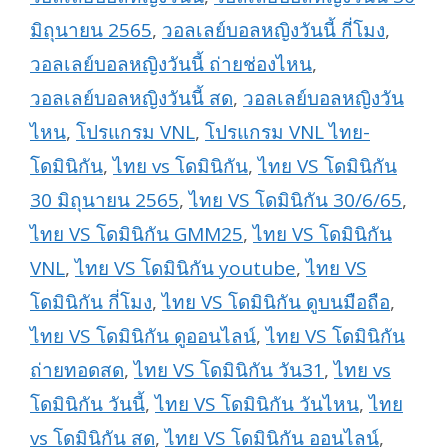
มิถุนายน 2565
,
วอลเลย์บอลหญิงวันนี้ กี่โมง
,
วอลเลย์บอลหญิงวันนี้ ถ่ายช่องไหน
,
วอลเลย์บอลหญิงวันนี้ สด
,
วอลเลย์บอลหญิงวัน
ไหน
,
โปรแกรม VNL
,
โปรแกรม VNL ไทย-
โดมินิกัน
,
ไทย vs โดมินิกัน
,
ไทย VS โดมินิกัน
30 มิถุนายน 2565
,
ไทย VS โดมินิกัน 30/6/65
,
ไทย VS โดมินิกัน GMM25
,
ไทย VS โดมินิกัน
VNL
,
ไทย VS โดมินิกัน youtube
,
ไทย VS
โดมินิกัน กี่โมง
,
ไทย VS โดมินิกัน ดูบนมือถือ
,
ไทย VS โดมินิกัน ดูออนไลน์
,
ไทย VS โดมินิกัน
ถ่ายทอดสด
,
ไทย VS โดมินิกัน วัน31
,
ไทย vs
โดมินิกัน วันนี้
,
ไทย VS โดมินิกัน วันไหน
,
ไทย
vs โดมินิกัน สด
,
ไทย VS โดมินิกัน ออนไลน์
,