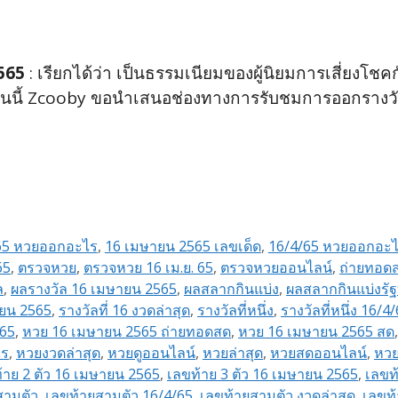
565
: เรียกได้ว่า เป็นธรรมเนียมของผู้นิยมการเสี่ยงโช
 ในวันนี้ Zcooby ขอนำเสนอช่องทางการรับชมการออกรางว
65 หวยออกอะไร
,
16 เมษายน 2565 เลขเด็ด
,
16/4/65 หวยออกอะ
65
,
ตรวจหวย
,
ตรวจหวย 16 เม.ย. 65
,
ตรวจหวยออนไลน์
,
ถ่ายทอด
ล
,
ผลรางวัล 16 เมษายน 2565
,
ผลสลากกินแบ่ง
,
ผลสลากกินแบ่งรัฐ
ายน 2565
,
รางวัลที่ 16 งวดล่าสุด
,
รางวัลที่หนึ่ง
,
รางวัลที่หนึ่ง 16/4
565
,
หวย 16 เมษายน 2565 ถ่ายทอดสด
,
หวย 16 เมษายน 2565 สด
ไร
,
หวยงวดล่าสุด
,
หวยดูออนไลน์
,
หวยล่าสุด
,
หวยสดออนไลน์
,
หว
้าย 2 ตัว 16 เมษายน 2565
,
เลขท้าย 3 ตัว 16 เมษายน 2565
,
เลขท
สามตัว
,
เลขท้ายสามตัว 16/4/65
,
เลขท้ายสามตัว งวดล่าสุด
,
เลขท้