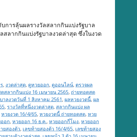
คกับการลุ้นผลรางวัลสลากกินแบ่งรัฐบาล
ัลสลากกินแบ่งรัฐบาลงวดล่าสุด ซึ่งในงวด
ไร
,
งวดล่าสุด
,
ดูหวยออก
,
ดูออนไลน์
,
ตรวจผล
สดสลากกินแบ่ง 16 เมษายน 2565
,
ถ่ายทอดสด
บาลงวดวันที่ 1 สิงหาคม 2561
,
ผลหวยงวดนี้
,
ผล
/65
,
รางวัลที่หนึ่งงวดล่าสุด
,
สลากกินแบ่ง ผล
,
หวยงวด 16/4/65
,
หวยงวดนี้ ถ่ายทอดสด
,
หวย
ยออก
,
หวยออก 16 ธ.ค.
,
หวยออกกี่โมง
,
หวยออก
้ายสองตัว
,
เลขท้ายสองตัว 16/4/65
,
เลขท้ายสอง
ายสามตัวงวดล่าสุด
,
เลขหน้า 3 ตัว 16 เมษายน