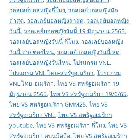
วอลเลย์บอลหญิงกี่โมง
,
วอลเลย์บอลหญิงนัด
ล่าสุด
,
วอลเลย์บอลหญิงล่าสุด
,
วอลเลย์บอลหญิง
วันนี้
,
วอลเลย์บอลหญิงวันนี้ 19 มิถุนายน 2565
,
วอลเลย์บอลหญิงวันนี้ กี่โมง
,
วอลเลย์บอลหญิง
วันนี้ ถ่ายช่องไหน
,
วอลเลย์บอลหญิงวันนี้ สด
,
วอลเลย์บอลหญิงวันไหน
,
โปรแกรม VNL
,
โปรแกรม VNL ไทย-สหรัฐอเมริกา
,
โปรแกรม
VNL ไทย-อเมริกา
,
ไทย VS สหรัฐอเมริกา 19
มิถุนายน 2565
,
ไทย VS สหรัฐอเมริกา 19/6/65
,
ไทย VS สหรัฐอเมริกา GMM25
,
ไทย VS
สหรัฐอเมริกา VNL
,
ไทย VS สหรัฐอเมริกา
youtube
,
ไทย VS สหรัฐอเมริกา กี่โมง
,
ไทย VS
สหรัฐอเมริกา ดูบนมือถือ
,
ไทย VS สหรัฐอเมริกา