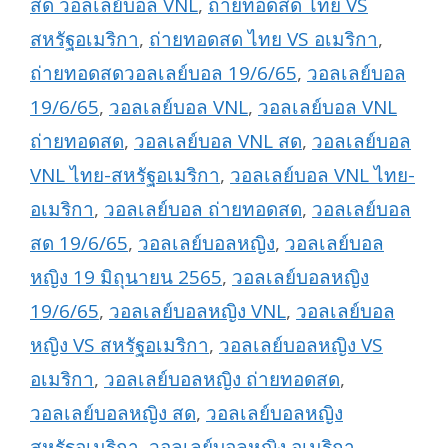
สด วอลเลย์บอล VNL
,
ถ่ายทอดสด ไทย VS
สหรัฐอเมริกา
,
ถ่ายทอดสด ไทย VS อเมริกา
,
ถ่ายทอดสดวอลเลย์บอล 19/6/65
,
วอลเลย์บอล
19/6/65
,
วอลเลย์บอล VNL
,
วอลเลย์บอล VNL
ถ่ายทอดสด
,
วอลเลย์บอล VNL สด
,
วอลเลย์บอล
VNL ไทย-สหรัฐอเมริกา
,
วอลเลย์บอล VNL ไทย-
อเมริกา
,
วอลเลย์บอล ถ่ายทอดสด
,
วอลเลย์บอล
สด 19/6/65
,
วอลเลย์บอลหญิง
,
วอลเลย์บอล
หญิง 19 มิถุนายน 2565
,
วอลเลย์บอลหญิง
19/6/65
,
วอลเลย์บอลหญิง VNL
,
วอลเลย์บอล
หญิง VS สหรัฐอเมริกา
,
วอลเลย์บอลหญิง VS
อเมริกา
,
วอลเลย์บอลหญิง ถ่ายทอดสด
,
วอลเลย์บอลหญิง สด
,
วอลเลย์บอลหญิง
สหรัฐอเมริกา
,
วอลเลย์บอลหญิง อเมริกา
,