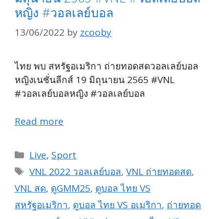
หญิง #วอลเลย์บอล
13/06/2022
by
zcooby
ไทย พบ สหรัฐอเมริกา ถ่ายทอดสดวอลเลย์บอล
หญิงเนชั่นลีกส์ 19 มิถุนายน 2565 #VNL
#วอลเลย์บอลหญิง #วอลเลย์บอล
Read more
Categories
Live
,
Sport
Tags
VNL 2022 วอลเลย์บอล
,
VNL ถ่ายทอดสด
,
VNL สด
,
ดูGMM25
,
ดูบอล ไทย VS
สหรัฐอเมริกา
,
ดูบอล ไทย VS อเมริกา
,
ถ่ายทอด