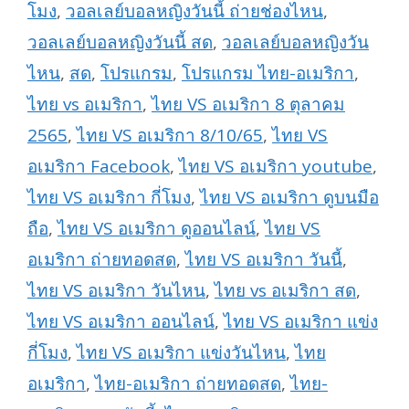
โมง
,
วอลเลย์บอลหญิงวันนี้ ถ่ายช่องไหน
,
วอลเลย์บอลหญิงวันนี้ สด
,
วอลเลย์บอลหญิงวัน
ไหน
,
สด
,
โปรแกรม
,
โปรแกรม ไทย-อเมริกา
,
ไทย vs อเมริกา
,
ไทย VS อเมริกา 8 ตุลาคม
2565
,
ไทย VS อเมริกา 8/10/65
,
ไทย VS
อเมริกา Facebook
,
ไทย VS อเมริกา youtube
,
ไทย VS อเมริกา กี่โมง
,
ไทย VS อเมริกา ดูบนมือ
ถือ
,
ไทย VS อเมริกา ดูออนไลน์
,
ไทย VS
อเมริกา ถ่ายทอดสด
,
ไทย VS อเมริกา วันนี้
,
ไทย VS อเมริกา วันไหน
,
ไทย vs อเมริกา สด
,
ไทย VS อเมริกา ออนไลน์
,
ไทย VS อเมริกา แข่ง
กี่โมง
,
ไทย VS อเมริกา แข่งวันไหน
,
ไทย
อเมริกา
,
ไทย-อเมริกา ถ่ายทอดสด
,
ไทย-