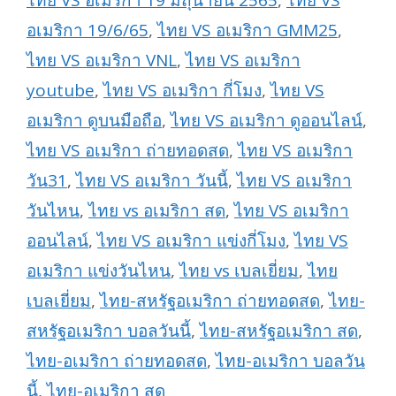
ไทย VS อเมริกา 19 มิถุนายน 2565
,
ไทย VS
อเมริกา 19/6/65
,
ไทย VS อเมริกา GMM25
,
ไทย VS อเมริกา VNL
,
ไทย VS อเมริกา
youtube
,
ไทย VS อเมริกา กี่โมง
,
ไทย VS
อเมริกา ดูบนมือถือ
,
ไทย VS อเมริกา ดูออนไลน์
,
ไทย VS อเมริกา ถ่ายทอดสด
,
ไทย VS อเมริกา
วัน31
,
ไทย VS อเมริกา วันนี้
,
ไทย VS อเมริกา
วันไหน
,
ไทย vs อเมริกา สด
,
ไทย VS อเมริกา
ออนไลน์
,
ไทย VS อเมริกา แข่งกี่โมง
,
ไทย VS
อเมริกา แข่งวันไหน
,
ไทย vs เบลเยี่ยม
,
ไทย
เบลเยี่ยม
,
ไทย-สหรัฐอเมริกา ถ่ายทอดสด
,
ไทย-
สหรัฐอเมริกา บอลวันนี้
,
ไทย-สหรัฐอเมริกา สด
,
ไทย-อเมริกา ถ่ายทอดสด
,
ไทย-อเมริกา บอลวัน
นี้
,
ไทย-อเมริกา สด