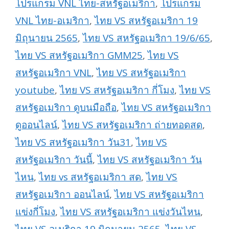
โปรแกรม VNL ไทย-สหรัฐอเมริกา
,
โปรแกรม
VNL ไทย-อเมริกา
,
ไทย VS สหรัฐอเมริกา 19
มิถุนายน 2565
,
ไทย VS สหรัฐอเมริกา 19/6/65
,
ไทย VS สหรัฐอเมริกา GMM25
,
ไทย VS
สหรัฐอเมริกา VNL
,
ไทย VS สหรัฐอเมริกา
youtube
,
ไทย VS สหรัฐอเมริกา กี่โมง
,
ไทย VS
สหรัฐอเมริกา ดูบนมือถือ
,
ไทย VS สหรัฐอเมริกา
ดูออนไลน์
,
ไทย VS สหรัฐอเมริกา ถ่ายทอดสด
,
ไทย VS สหรัฐอเมริกา วัน31
,
ไทย VS
สหรัฐอเมริกา วันนี้
,
ไทย VS สหรัฐอเมริกา วัน
ไหน
,
ไทย vs สหรัฐอเมริกา สด
,
ไทย VS
สหรัฐอเมริกา ออนไลน์
,
ไทย VS สหรัฐอเมริกา
แข่งกี่โมง
,
ไทย VS สหรัฐอเมริกา แข่งวันไหน
,