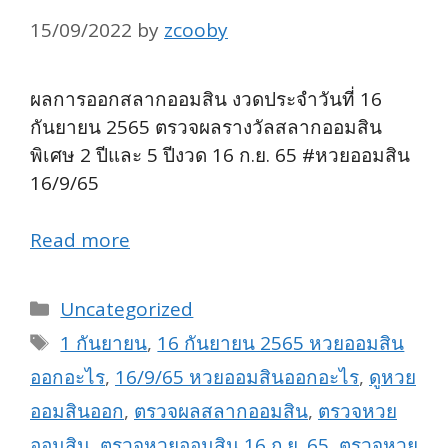
15/09/2022
by
zcooby
ผลการออกสลากออมสิน งวดประจำวันที่ 16
กันยายน 2565 ตรวจผลรางวัลสลากออมสิน
พิเศษ 2 ปีและ 5 ปีงวด 16 ก.ย. 65 #หวยออมสิน
16/9/65
Read more
Categories
Uncategorized
Tags
1 กันยายน
,
16 กันยายน 2565 หวยออมสิน
ออกอะไร
,
16/9/65 หวยออมสินออกอะไร
,
ดูหวย
ออมสินออก
,
ตรวจผลสลากออมสิน
,
ตรวจหวย
ออมสิน
,
ตรวจหวยออมสิน 16 ก.ย. 65
,
ตรวจหวย