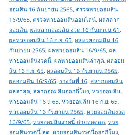
ออมสิน 16 กันยายน 2565
,
ตรวจหวยออมสิน
16/9/65
,
ตรวจหวยออมสินออนไลน์
,
ผลสลาก
ออมสิน
,
ผลสลากออมสิน งวด 16 กันยายน 61
,
ผลหวยออมสิน 16 ก.ย. 65
,
ผลหวยออมสิน 16
กันยายน 2565
,
ผลหวยออมสิน 16/9/65
,
ผล
หวยออมสินงวดนี้
,
ผลหวยออมสินล่าสุด
,
ผลออม
สิน 16 ก.ย. 65
,
ผลออมสิน 16 กันยายน 2565
,
ผลออมสิน 16/9/65
,
รางวัลที่ 16
,
สลากออมสิน
ผลล่าสุด
,
สลากออมสินออกกี่โมง
,
หวยออมสิน
,
หวยออมสิน 16 9 65
,
หวยออมสิน 16 ก.ย. 65
,
หวยออมสิน 16 กันยายน 2565
,
หวยออมสินงวด
16/9/65
,
หวยออมสินงวดนี้ ถ่ายทอดสด
,
หวย
ออมสินงวดนี้ สด
,
หวยออมสินงวดนี้ออกกี่โมง
,