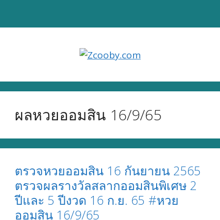
Skip
to
content
ผลหวยออมสิน 16/9/65
ตรวจหวยออมสิน 16 กันยายน 2565
ตรวจผลรางวัลสลากออมสินพิเศษ 2
ปีและ 5 ปีงวด 16 ก.ย. 65 #หวย
ออมสิน 16/9/65