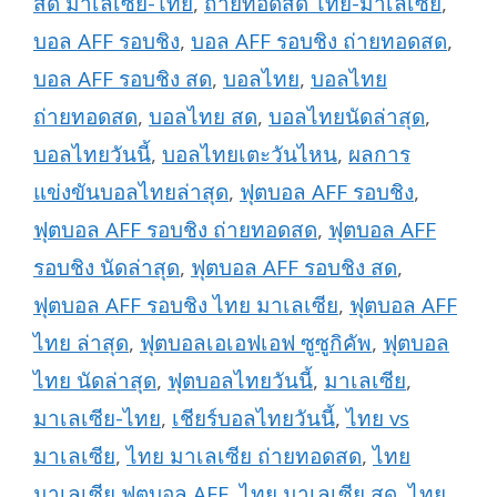
สด มาเลเซีย-ไทย
,
ถ่ายทอดสด ไทย-มาเลเซีย
,
บอล AFF รอบชิง
,
บอล AFF รอบชิง ถ่ายทอดสด
,
บอล AFF รอบชิง สด
,
บอลไทย
,
บอลไทย
ถ่ายทอดสด
,
บอลไทย สด
,
บอลไทยนัดล่าสุด
,
บอลไทยวันนี้
,
บอลไทยเตะวันไหน
,
ผลการ
แข่งขันบอลไทยล่าสุด
,
ฟุตบอล AFF รอบชิง
,
ฟุตบอล AFF รอบชิง ถ่ายทอดสด
,
ฟุตบอล AFF
รอบชิง นัดล่าสุด
,
ฟุตบอล AFF รอบชิง สด
,
ฟุตบอล AFF รอบชิง ไทย มาเลเซีย
,
ฟุตบอล AFF
ไทย ล่าสุด
,
ฟุตบอลเอเอฟเอฟ ซูซูกิคัพ
,
ฟุตบอล
ไทย นัดล่าสุด
,
ฟุตบอลไทยวันนี้
,
มาเลเซีย
,
มาเลเซีย-ไทย
,
เชียร์บอลไทยวันนี้
,
ไทย vs
มาเลเซีย
,
ไทย มาเลเซีย ถ่ายทอดสด
,
ไทย
มาเลเซีย ฟุตบอล AFF
,
ไทย มาเลเซีย สด
,
ไทย