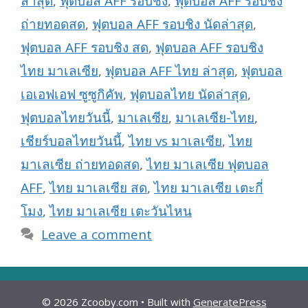
ล่าสุด
,
ฟุตบอล AFF รอบชิง
,
ฟุตบอล AFF รอบชิง
ถ่ายทอดสด
,
ฟุตบอล AFF รอบชิง นัดล่าสุด
,
ฟุตบอล AFF รอบชิง สด
,
ฟุตบอล AFF รอบชิง
ไทย มาเลเซีย
,
ฟุตบอล AFF ไทย ล่าสุด
,
ฟุตบอล
เอเอฟเอฟ ซูซูกิคัพ
,
ฟุตบอลไทย นัดล่าสุด
,
ฟุตบอลไทยวันนี้
,
มาเลเซีย
,
มาเลเซีย-ไทย
,
เชียร์บอลไทยวันนี้
,
ไทย vs มาเลเซีย
,
ไทย
มาเลเซีย ถ่ายทอดสด
,
ไทย มาเลเซีย ฟุตบอล
AFF
,
ไทย มาเลเซีย สด
,
ไทย มาเลเซีย เตะกี่
โมง
,
ไทย มาเลเซีย เตะวันไหน
Leave a comment
© 2026 Zcooby.com
• Built with
GeneratePress