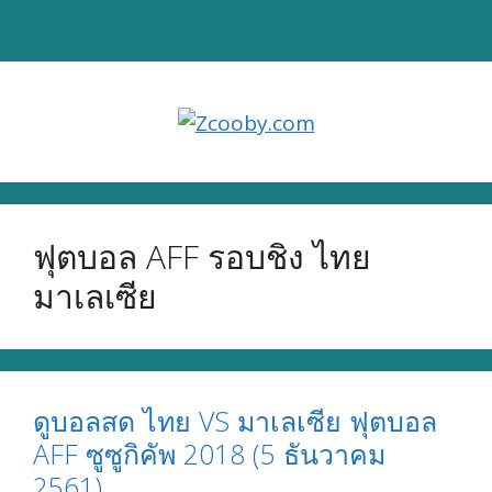
Skip
to
content
ฟุตบอล AFF รอบชิง ไทย
มาเลเซีย
ดูบอลสด ไทย VS มาเลเซีย ฟุตบอล
AFF ซูซูกิคัพ 2018 (5 ธันวาคม
2561)