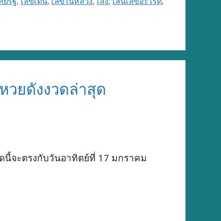
ทยรัฐ
,
เลขเด่น
,
เลขในหลวง
,
เลง
,
เล่นเลขอะไรดี
,
(หวยดังงวดล่าสุด
นี้จะตรงกับวันอาทิตย์ที่ 17 มกราคม