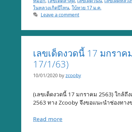
หมอก
,
เลขเด็ดล่าสุด
,
เลขเด็ดวันนี้
,
เลขเด็ดหลวง
ในหลวงเกิดปีไหน
,
ใบ้หวย 17 ม.ค.
Leave a comment
เลขเด็ดงวดนี้ 17 มกราคม
17/1/63)
10/01/2020
by
zcooby
(เลขเด็ดงวดนี้ 17 มกราคม 2563) ใกล้ถึ
2563 ทาง Zcooby จึงขอแนะนำช่องทางข
Read more