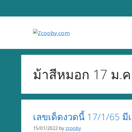
Skip
to
content
ม้าสีหมอก 17 ม.ค
เลขเด็ดงวดนี้ 17/1/65
15/01/2022
by
zcooby