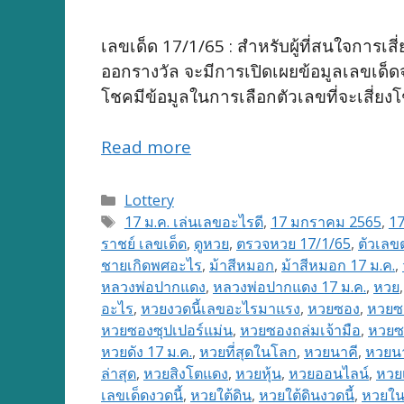
เลขเด็ด 17/1/65 : สำหรับผู้ที่สนใจการเ
ออกรางวัล จะมีการเปิดเผยข้อมูลเลขเด็ดจา
โชคมีข้อมูลในการเลือกตัวเลขที่จะเสี่ยง
Read more
Categories
Lottery
Tags
17 ม.ค. เล่นเลขอะไรดี
,
17 มกราคม 2565
,
17
ราชย์ เลขเด็ด
,
ดูหวย
,
ตรวจหวย 17/1/65
,
ตัวเลข
ชายเกิดพศอะไร
,
ม้าสีหมอก
,
ม้าสีหมอก 17 ม.ค.
,
หลวงพ่อปากแดง
,
หลวงพ่อปากแดง 17 ม.ค.
,
หวย
อะไร
,
หวยงวดนี้เลขอะไรมาแรง
,
หวยซอง
,
หวยซอ
หวยซองซุปเปอร์แม่น
,
หวยซองถล่มเจ้ามือ
,
หวยซอ
หวยดัง 17 ม.ค.
,
หวยที่สุดในโลก
,
หวยนาคี
,
หวยนา
ล่าสุด
,
หวยสิงโตแดง
,
หวยหุ้น
,
หวยออนไลน์
,
หวย
เลขเด็ดงวดนี้
,
หวยใต้ดิน
,
หวยใต้ดินงวดนี้
,
หวยใ