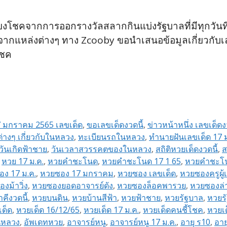
สี่ยงโชคจากการออกรางวัลสลากกินแบ่งรัฐบาลที่มีทุกวันท
กแหล่งต่างๆ ทาง Zcooby ขอนำเสนอข้อมูลเกี่ยวกับเลขเด็
โชค
 มกราคม 2565 เลขเด็ด
,
ขอเลขเด็ดงวดนี้
,
ข่าวหน้าหนึ่ง เลขเด็ดง
ต่างๆ เกี่ยวกับในหลวง
,
ทะเบียนรถในหลวง
,
ทำนายฝันเลขเด็ด 17 ม
วันเกิดฟ้าชาย
,
วันเวลาสวรรคตของในหลวง
,
สถิติหวยเด็ดงวดนี้
,
ส
,
หวย 17 ม.ค.
,
หวยคำชะโนด
,
หวยคำชะโนด 17 1 65
,
หวยคำชะโนด
ง 17 ม.ค.
,
หวยซอง 17 มกราคม
,
หวยซอง เลขเด็ด
,
หวยซองครูผู
งม้าวิ่ง
,
หวยซองยอดอาจารย์ดัง
,
หวยซองล็อคพารวย
,
หวยซองล่า
คีงวดนี้
,
หวยบนดิน
,
หวยบ้านสีฟ้า
,
หวยฟ้าชาย
,
หวยรัฐบาล
,
หวยรั
เด็ด
,
หวยเด็ด 16/12/65
,
หวยเด็ด 17 ม.ค.
,
หวยเด็ดคนชี้โชค
,
หวยเ
นหลวง
,
อัพเดทหวย
,
อาจารย์หนู
,
อาจารย์หนู 17 ม.ค.
,
อายุ ร10
,
อาย