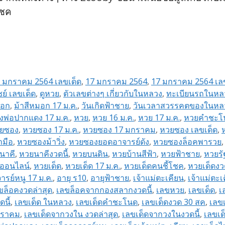
โชค
 มกราคม 2564 เลขเด็ด
,
17 มกราคม 2564
,
17 มกราคม 2564 เล
ย์ เลขเด็ด
,
ดูหวย
,
ตัวเลขต่างๆ เกี่ยวกับในหลวง
,
ทะเบียนรถในหล
มอก
,
ม้าสีหมอก 17 ม.ค.
,
วันเกิดฟ้าชาย
,
วันเวลาสวรรคตของในหล
งพ่อปากแดง 17 ม.ค.
,
หวย
,
หวย 16 ม.ค.
,
หวย 17 ม.ค.
,
หวยคำชะโ
ยซอง
,
หวยซอง 17 ม.ค.
,
หวยซอง 17 มกราคม
,
หวยซอง เลขเด็ด
,
ามือ
,
หวยซองม้าวิ่ง
,
หวยซองยอดอาจารย์ดัง
,
หวยซองล็อคพารวย
นาคี
,
หวยนาคีงวดนี้
,
หวยบนดิน
,
หวยบ้านสีฟ้า
,
หวยฟ้าชาย
,
หวยร
ออนไลน์
,
หวยเด็ด
,
หวยเด็ด 17 ม.ค.
,
หวยเด็ดคนชี้โชค
,
หวยเด็ดงวด
ารย์หนู 17 ม.ค.
,
อายุ ร10
,
อายุฟ้าชาย
,
เจ้าแม่ตะเคียน
,
เจ้าแม่ตะเ
ขล็อคงวดล่าสุด
,
เลขล็อคจากกองสลากงวดนี้
,
เลขหวย
,
เลขเด็ด
,
เ
ดนี้
,
เลขเด็ด ในหลวง
,
เลขเด็ดคำชะโนด
,
เลขเด็ดงวด 30 สค
,
เลขเ
กราคม
,
เลขเด็ดจากวงใน งวดล่าสุด
,
เลขเด็ดจากวงในงวดนี้
,
เลขเด