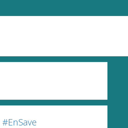
ง #EnSave