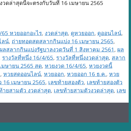
ดล่าสุดนี้จะตรงกับวันที่ 16 เมษายน 2565
/65 หวยออกอะไร
,
งวดล่าสุด
,
ดูหวยออก
,
ดูออนไลน์
,
ลน์
,
ถ่ายทอดสดสลากกินแบ่ง 16 เมษายน 2565
,
ผลสลากกินแบ่งรัฐบาลงวดวันที่ 1 สิงหาคม 2561
,
ผล
,
รางวัลที่หนึ่ง 16/4/65
,
รางวัลที่หนึ่งงวดล่าสุด
,
สลาก
 เมษายน 2565 สด
,
หวยงวด 16/4/65
,
หวยงวดนี้
ด
,
หวยสดออนไลน์
,
หวยออก
,
หวยออก 16 ธ.ค.
,
หวย
ัว 16 เมษายน 2565
,
เลขท้ายสองตัว
,
เลขท้ายสองตัว
ท้ายสามตัว งวดล่าสุด
,
เลขท้ายสามตัวงวดล่าสุด
,
เลข