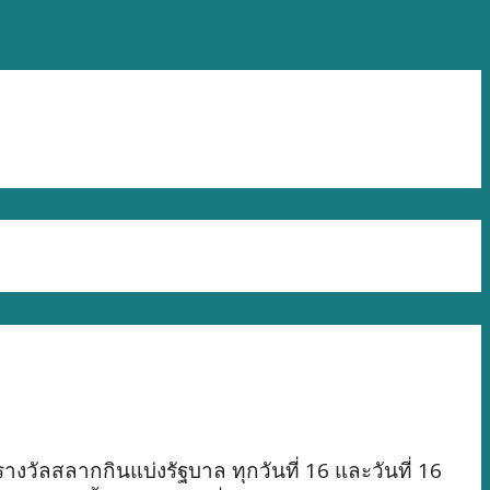
างวัลสลากกินแบ่งรัฐบาล ทุกวันที่ 16 และวันที่ 16