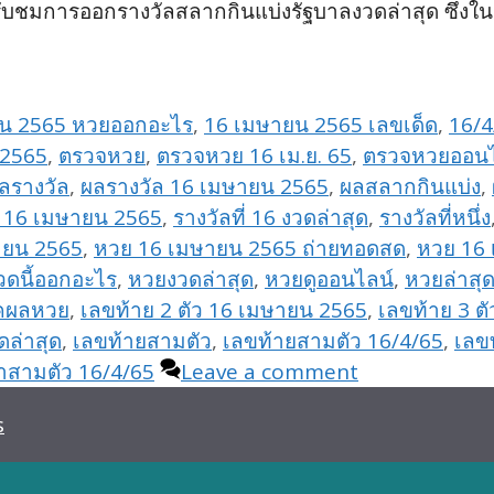
บชมการออกรางวัลสลากกินแบ่งรัฐบาลงวดล่าสุด ซึ่งในงว
น 2565 หวยออกอะไร
,
16 เมษายน 2565 เลขเด็ด
,
16/4
 2565
,
ตรวจหวย
,
ตรวจหวย 16 เม.ย. 65
,
ตรวจหวยออนไ
ลรางวัล
,
ผลรางวัล 16 เมษายน 2565
,
ผลสลากกินแบ่ง
,
วด 16 เมษายน 2565
,
รางวัลที่ 16 งวดล่าสุด
,
รางวัลที่หนึ่ง
ายน 2565
,
หวย 16 เมษายน 2565 ถ่ายทอดสด
,
หวย 16
ดนี้ออกอะไร
,
หวยงวดล่าสุด
,
หวยดูออนไลน์
,
หวยล่าสุ
็คผลหวย
,
เลขท้าย 2 ตัว 16 เมษายน 2565
,
เลขท้าย 3 ต
ดล่าสุด
,
เลขท้ายสามตัว
,
เลขท้ายสามตัว 16/4/65
,
เลข
าสามตัว 16/4/65
Leave a comment
s