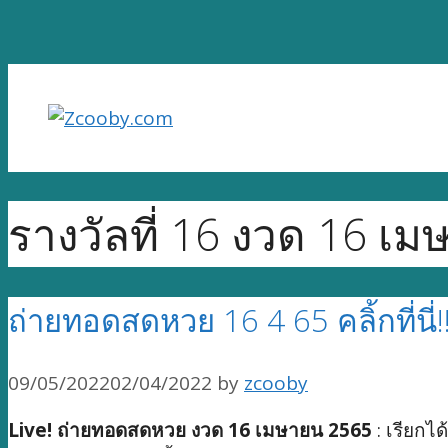
Skip
to
content
รางวัลที่ 16 งวด 16 เ
ถ่ายทอดสดหวย 16 4 65 คลิ้กที่น
09/05/2022
02/04/2022
by
zcooby
Live! ถ่ายทอดสดหวย งวด 16 เมษายน 2565
: เรียกได