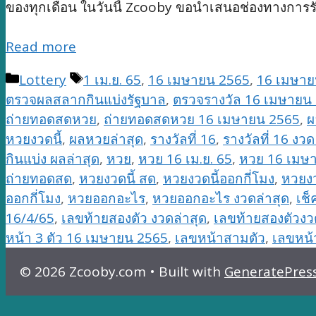
ของทุกเดือน ในวันนี้ Zcooby ขอนำเสนอช่องทางการรั
Read more
Categories
Tags
Lottery
1 เม.ย. 65
,
16 เมษายน 2565
,
16 เมษาย
ตรวจผลสลากกินแบ่งรัฐบาล
,
ตรวจรางวัล 16 เมษายน
ถ่ายทอดสดหวย
,
ถ่ายทอดสดหวย 16 เมษายน 2565
,
ผ
หวยงวดนี้
,
ผลหวยล่าสุด
,
รางวัลที่ 16
,
รางวัลที่ 16 ง
กินแบ่ง ผลล่าสุด
,
หวย
,
หวย 16 เม.ย. 65
,
หวย 16 เมษ
ถ่ายทอดสด
,
หวยงวดนี้ สด
,
หวยงวดนี้ออกกี่โมง
,
หวยงว
ออกกี่โมง
,
หวยออกอะไร
,
หวยออกอะไร งวดล่าสุด
,
เช
16/4/65
,
เลขท้ายสองตัว งวดล่าสุด
,
เลขท้ายสองตัวงว
หน้า 3 ตัว 16 เมษายน 2565
,
เลขหน้าสามตัว
,
เลขหน้
© 2026 Zcooby.com
• Built with
GeneratePres