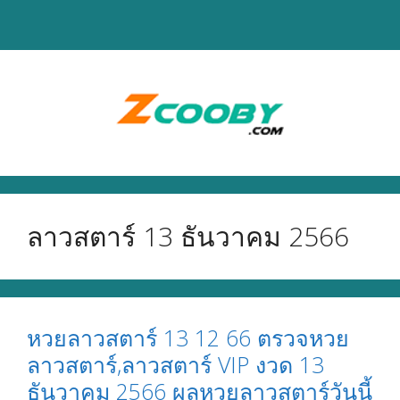
Skip
to
content
ลาวสตาร์ 13 ธันวาคม 2566
หวยลาวสตาร์ 13 12 66 ตรวจหวย
ลาวสตาร์,ลาวสตาร์ VIP งวด 13
ธันวาคม 2566 ผลหวยลาวสตาร์วันนี้