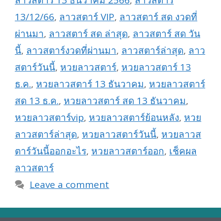
ลาวสตาร์ 13 ธันวาคม 2566
,
ลาวสตาร์
13/12/66
,
ลาวสตาร์ VIP
,
ลาวสตาร์ สด งวดที่
ผ่านมา
,
ลาวสตาร์ สด ล่าสุด
,
ลาวสตาร์ สด วัน
นี้
,
ลาวสตาร์งวดที่ผ่านมา
,
ลาวสตาร์ล่าสุด
,
ลาว
สตาร์วันนี้
,
หวยลาวสตาร์
,
หวยลาวสตาร์ 13
ธ.ค.
,
หวยลาวสตาร์ 13 ธันวาคม
,
หวยลาวสตาร์
สด 13 ธ.ค.
,
หวยลาวสตาร์ สด 13 ธันวาคม
,
หวยลาวสตาร์vip
,
หวยลาวสตาร์ย้อนหลัง
,
หวย
ลาวสตาร์ล่าสุด
,
หวยลาวสตาร์วันนี้
,
หวยลาวส
ตาร์วันนี้ออกอะไร
,
หวยลาวสตาร์ออก
,
เช็คผล
ลาวสตาร์
Leave a comment