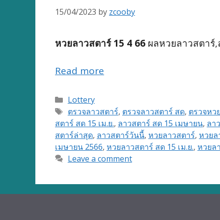
15/04/2023
by
zcooby
หวยลาวสตาร์ 15 4 66
ผลหวยลาวสตาร์,ล
Read more
Categories
Lottery
Tags
ตรวจลาวสตาร์
,
ตรวจลาวสตาร์ สด
,
ตรวจหวย
สตาร์ สด 15 เม.ย.
,
ลาวสตาร์ สด 15 เมษายน
,
ลาว
สตาร์ล่าสุด
,
ลาวสตาร์วันนี้
,
หวยลาวสตาร์
,
หวยลา
เมษายน 2566
,
หวยลาวสตาร์ สด 15 เม.ย.
,
หวยลา
Leave a comment