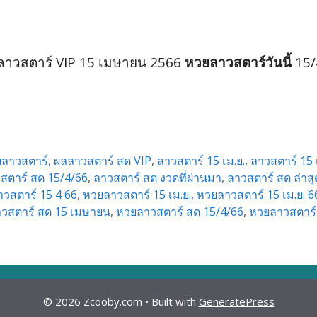
าวสตาร์ VIP 15 เมษายน 2566
หวยลาวสตาร์วันนี้
15/
ลาวสตาร์
,
ผลลาวสตาร์ สด VIP
,
ลาวสตาร์ 15 เม.ย.
,
ลาวสตาร์ 15
สตาร์ สด 15/4/66
,
ลาวสตาร์ สด งวดที่ผ่านมา
,
ลาวสตาร์ สด ล่าสุ
วสตาร์ 15 4 66
,
หวยลาวสตาร์ 15 เม.ย.
,
หวยลาวสตาร์ 15 เม.ย. 6
วสตาร์ สด 15 เมษายน
,
หวยลาวสตาร์ สด 15/4/66
,
หวยลาวสตาร์ว
© 2026 Zcooby.com
• Built with
GeneratePress