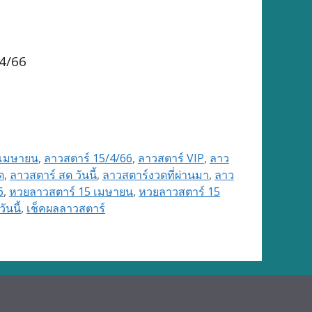
4/66
 เมษายน
,
ลาวสตาร์ 15/4/66
,
ลาวสตาร์ VIP
,
ลาว
ด
,
ลาวสตาร์ สด วันนี้
,
ลาวสตาร์งวดที่ผ่านมา
,
ลาว
6
,
หวยลาวสตาร์ 15 เมษายน
,
หวยลาวสตาร์ 15
ันนี้
,
เช็คผลลาวสตาร์