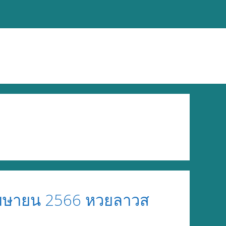
เมษายน 2566 หวยลาวส