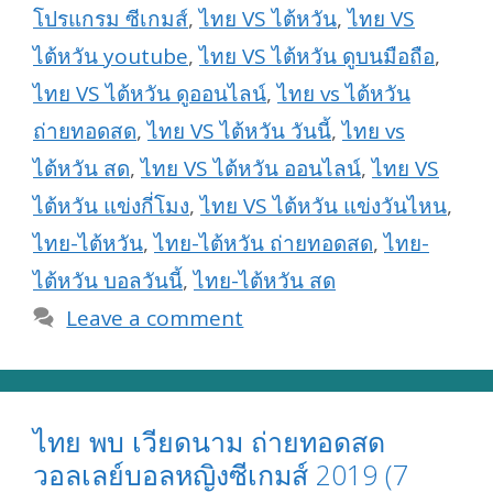
โปรแกรม ซีเกมส์
,
ไทย VS ไต้หวัน
,
ไทย VS
ไต้หวัน youtube
,
ไทย VS ไต้หวัน ดูบนมือถือ
,
ไทย VS ไต้หวัน ดูออนไลน์
,
ไทย vs ไต้หวัน
ถ่ายทอดสด
,
ไทย VS ไต้หวัน วันนี้
,
ไทย vs
ไต้หวัน สด
,
ไทย VS ไต้หวัน ออนไลน์
,
ไทย VS
ไต้หวัน แข่งกี่โมง
,
ไทย VS ไต้หวัน แข่งวันไหน
,
ไทย-ไต้หวัน
,
ไทย-ไต้หวัน ถ่ายทอดสด
,
ไทย-
ไต้หวัน บอลวันนี้
,
ไทย-ไต้หวัน สด
Leave a comment
ไทย พบ เวียดนาม ถ่ายทอดสด
วอลเลย์บอลหญิงซีเกมส์ 2019 (7