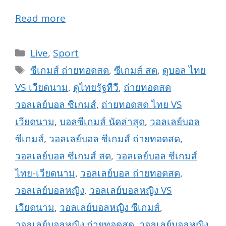
Read more
Categories
Live
,
Sport
Tags
ซีเกมส์ ถ่ายทอดสด
,
ซีเกมส์ สด
,
ดูบอล ไทย
VS เวียดนาม
,
ดูไทยรัฐทีวี
,
ถ่ายทอดสด
วอลเลย์บอล ซีเกมส์
,
ถ่ายทอดสด ไทย VS
เวียดนาม
,
บอลซีเกมส์ นัดล่าสุด
,
วอลเลย์บอล
ซีเกมส์
,
วอลเลย์บอล ซีเกมส์ ถ่ายทอดสด
,
วอลเลย์บอล ซีเกมส์ สด
,
วอลเลย์บอล ซีเกมส์
ไทย-เวียดนาม
,
วอลเลย์บอล ถ่ายทอดสด
,
วอลเลย์บอลหญิง
,
วอลเลย์บอลหญิง VS
เวียดนาม
,
วอลเลย์บอลหญิง ซีเกมส์
,
วอลเลย์บอลหญิง ถ่ายทอดสด
,
วอลเลย์บอลหญิง