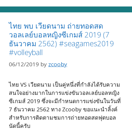
ไทย พบ เวียดนาม ถ่ายทอดสด
วอลเลย์บอลหญิงซีเกมส์ 2019 (7
ธันวาคม 2562) #seagames2019
#volleyball
06/12/2019
by
zcooby
ไทย VS เวียดนาม เป็นคู่หนึ่งที่กำลังได้รับความ
สนใจอย่างมากในการแข่งขันวอลเลย์บอลหญิง
ซีเกมส์ 2019 ซึ่งจะมีกำหนดการแข่งขันในวันที่
7 ธันวาคม 2562 ทาง Zcooby ขอแนะนำลิ้งค์
สำหรับการติดตามชมการถ่ายทอดสดฟุตบอล
นัดนี้ครับ