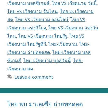
เวียดนาม บอลซีเกมส์
,
ไทย VS เวียดนาม วันนี้
,
ไทย VS เวียดนาม วันไหน
,
ไทย vs เวียดนาม
สด
,
ไทย VS เวียดนาม ออนไลน์
,
ไทย VS
เวียดนาม แข่งกี่โมง
,
ไทย VS เวียดนาม แข่งวัน
ไหน
,
ไทย VS เวียดนาม ไทยรัฐ
,
ไทย VS
เวียดนาม ไทยรัฐทีวี
,
ไทย-เวียดนาม
,
ไทย-
เวียดนาม ถ่ายทอดสด
,
ไทย-เวียดนาม บอล
ซีเกมส์
,
ไทย-เวียดนาม บอลวันนี้
,
ไทย-
เวียดนาม สด
Leave a comment
ไทย พบ มาเลเซีย ถ่ายทอดสด