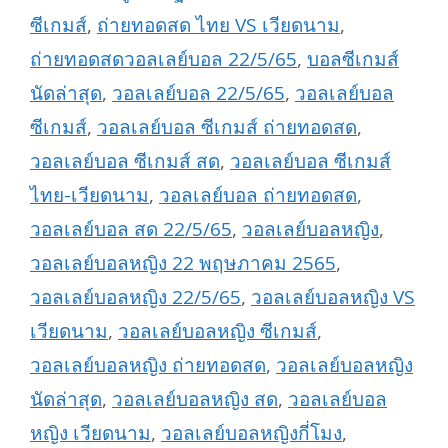
ซีเกมส์
,
ถ่ายทอดสด ไทย VS เวียดนาม
,
ถ่ายทอดสดวอลเลย์บอล 22/5/65
,
บอลซีเกมส์
นัดล่าสุด
,
วอลเลย์บอล 22/5/65
,
วอลเลย์บอล
ซีเกมส์
,
วอลเลย์บอล ซีเกมส์ ถ่ายทอดสด
,
วอลเลย์บอล ซีเกมส์ สด
,
วอลเลย์บอล ซีเกมส์
ไทย-เวียดนาม
,
วอลเลย์บอล ถ่ายทอดสด
,
วอลเลย์บอล สด 22/5/65
,
วอลเลย์บอลหญิง
,
วอลเลย์บอลหญิง 22 พฤษภาคม 2565
,
วอลเลย์บอลหญิง 22/5/65
,
วอลเลย์บอลหญิง VS
เวียดนาม
,
วอลเลย์บอลหญิง ซีเกมส์
,
วอลเลย์บอลหญิง ถ่ายทอดสด
,
วอลเลย์บอลหญิง
นัดล่าสุด
,
วอลเลย์บอลหญิง สด
,
วอลเลย์บอล
หญิง เวียดนาม
,
วอลเลย์บอลหญิงกี่โมง
,