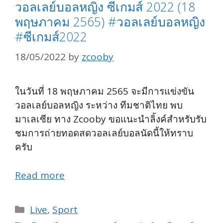
วอลเลย์บอลหญิง ซีเกมส์ 2022 (18
พฤษภาคม 2565) #วอลเลย์บอลหญิง
#ซีเกมส์2022
18/05/2022
by
zcooby
ในวันที่ 18 พฤษภาคม 2565 จะมีการแข่งขัน
วอลเลย์บอลหญิง ระหว่าง ทีมชาติไทย พบ
มาเลเซีย ทาง Zcooby ขอแนะนำลิ้งค์สำหรับรับ
ชมการถ่ายทอดสดวอลเลย์บอลนัดนี้ให้ทราบ
ครับ
Read more
Categories
Live
,
Sport