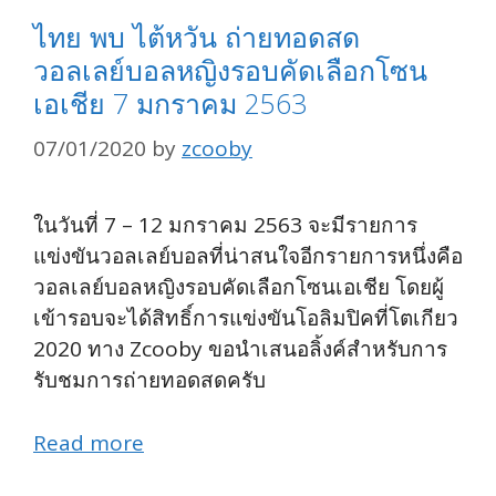
ไทย พบ ไต้หวัน ถ่ายทอดสด
วอลเลย์บอลหญิงรอบคัดเลือกโซน
เอเชีย 7 มกราคม 2563
07/01/2020
by
zcooby
ในวันที่ 7 – 12 มกราคม 2563 จะมีรายการ
แข่งขันวอลเลย์บอลที่น่าสนใจอีกรายการหนึ่งคือ
วอลเลย์บอลหญิงรอบคัดเลือกโซนเอเชีย โดยผู้
เข้ารอบจะได้สิทธิ์การแข่งขันโอลิมปิคที่โตเกียว
2020 ทาง Zcooby ขอนำเสนอลิ้งค์สำหรับการ
รับชมการถ่ายทอดสดครับ
Read more