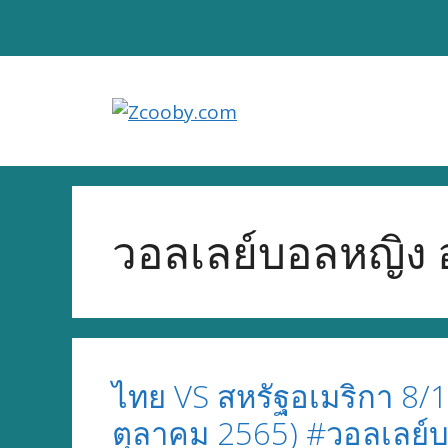
Skip
to
content
วอลเลย์บอลหญิง 
ไทย VS สหรัฐอเมริกา 8/
ตุลาคม 2565) #วอลเลย์