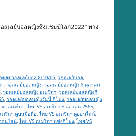
ก”วอลเลย์บอลหญิงชิงแชมป์โลก2022″ ทาง
อดสดวอลเลย์บอล 8/10/65
,
วอลเลย์บอล
,
กา
,
วอลเลย์บอลหญิง
,
วอลเลย์บอลหญิง 8 ตุลาคม
ด
,
วอลเลย์บอลหญิง อเมริกา
,
วอลเลย์บอลหญิงกี่
65
,
วอลเลย์บอลหญิงวันนี้ กี่โมง
,
วอลเลย์บอลหญิง
 vs อเมริกา
,
ไทย VS อเมริกา 8 ตุลาคม 2565
,
เมริกา ดูบนมือถือ
,
ไทย VS อเมริกา ดูออนไลน์
,
ออนไลน์
,
ไทย VS อเมริกา แข่งกี่โมง
,
ไทย VS