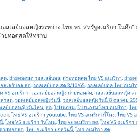
ขันวอลเลย์บอลหญิงระหว่าง ไทย พบ สหรัฐอเมริกา ในศึ
ถ่ายทอดสดให้ทราบ
ดสด
,
ถ่ายทอดสด วอลเลย์บอล
,
ถ่ายทอดสด ไทย VS อเมริกา
,
ถ่ายท
วอลเลย์บอล สด
,
วอลเลย์บอล สด 8/10/65
,
วอลเลย์บอล ไทย อเมริ
ง VS อเมริกา
,
วอลเลย์บอลหญิง ถ่ายทอดสด
,
วอลเลย์บอลหญิง ส
ล่าสุด
,
วอลเลย์บอลหญิงวันนี้
,
วอลเลย์บอลหญิงวันนี้ 8 ตุลาคม 25
เลย์บอลหญิงวันไหน
,
สด
,
โปรแกรม
,
โปรแกรม ไทย-อเมริกา
,
ไทย
book
,
ไทย VS อเมริกา youtube
,
ไทย VS อเมริกา กี่โมง
,
ไทย VS อ
ี้
,
ไทย VS อเมริกา วันไหน
,
ไทย vs อเมริกา สด
,
ไทย VS อเมริกา 
 ถ่ายทอดสด
,
ไทย-อเมริกา บอลวันนี้
,
ไทย-อเมริกา สด