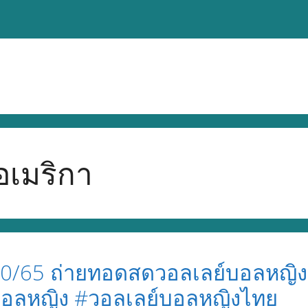
อเมริกา
10/65 ถ่ายทอดสดวอลเลย์บอลหญิง
บอลหญิง #วอลเลย์บอลหญิงไทย