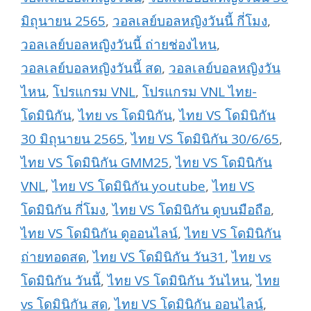
มิถุนายน 2565
,
วอลเลย์บอลหญิงวันนี้ กี่โมง
,
วอลเลย์บอลหญิงวันนี้ ถ่ายช่องไหน
,
วอลเลย์บอลหญิงวันนี้ สด
,
วอลเลย์บอลหญิงวัน
ไหน
,
โปรแกรม VNL
,
โปรแกรม VNL ไทย-
โดมินิกัน
,
ไทย vs โดมินิกัน
,
ไทย VS โดมินิกัน
30 มิถุนายน 2565
,
ไทย VS โดมินิกัน 30/6/65
,
ไทย VS โดมินิกัน GMM25
,
ไทย VS โดมินิกัน
VNL
,
ไทย VS โดมินิกัน youtube
,
ไทย VS
โดมินิกัน กี่โมง
,
ไทย VS โดมินิกัน ดูบนมือถือ
,
ไทย VS โดมินิกัน ดูออนไลน์
,
ไทย VS โดมินิกัน
ถ่ายทอดสด
,
ไทย VS โดมินิกัน วัน31
,
ไทย vs
โดมินิกัน วันนี้
,
ไทย VS โดมินิกัน วันไหน
,
ไทย
vs โดมินิกัน สด
,
ไทย VS โดมินิกัน ออนไลน์
,