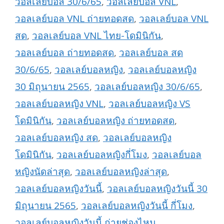
วอลเลย์บอล 30/6/65
,
วอลเลย์บอล VNL
,
วอลเลย์บอล VNL ถ่ายทอดสด
,
วอลเลย์บอล VNL
สด
,
วอลเลย์บอล VNL ไทย-โดมินิกัน
,
วอลเลย์บอล ถ่ายทอดสด
,
วอลเลย์บอล สด
30/6/65
,
วอลเลย์บอลหญิง
,
วอลเลย์บอลหญิง
30 มิถุนายน 2565
,
วอลเลย์บอลหญิง 30/6/65
,
วอลเลย์บอลหญิง VNL
,
วอลเลย์บอลหญิง VS
โดมินิกัน
,
วอลเลย์บอลหญิง ถ่ายทอดสด
,
วอลเลย์บอลหญิง สด
,
วอลเลย์บอลหญิง
โดมินิกัน
,
วอลเลย์บอลหญิงกี่โมง
,
วอลเลย์บอล
หญิงนัดล่าสุด
,
วอลเลย์บอลหญิงล่าสุด
,
วอลเลย์บอลหญิงวันนี้
,
วอลเลย์บอลหญิงวันนี้ 30
มิถุนายน 2565
,
วอลเลย์บอลหญิงวันนี้ กี่โมง
,
วอลเลย์บอลหญิงวันนี้ ถ่ายช่องไหน
,