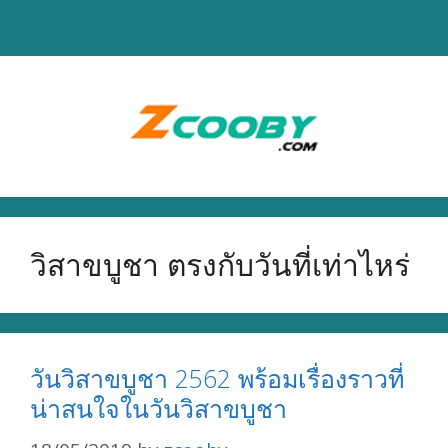
Skip
to
content
วิสาขบูชา ตรงกับวันที่เท่าไหร่
วันวิสาขบูชา 2562 พร้อมเรื่องราวที่
น่าสนใจในวันวิสาขบูชา