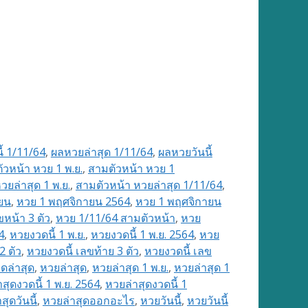
้ 1/11/64
,
ผลหวยล่าสุด 1/11/64
,
ผลหวยวันนี้
ัวหน้า หวย 1 พ.ย.
,
สามตัวหน้า หวย 1
วยล่าสุด 1 พ.ย.
,
สามตัวหน้า หวยล่าสุด 1/11/64
,
ยน
,
หวย 1 พฤศจิกายน 2564
,
หวย 1 พฤศจิกายน
หน้า 3 ตัว
,
หวย 1/11/64 สามตัวหน้า
,
หวย
4
,
หวยงวดนี้ 1 พ.ย.
,
หวยงวดนี้ 1 พ.ย. 2564
,
หวย
2 ตัว
,
หวยงวดนี้ เลขท้าย 3 ตัว
,
หวยงวดนี้ เลข
ดล่าสุด
,
หวยล่าสุด
,
หวยล่าสุด 1 พ.ย.
,
หวยล่าสุด 1
สุดงวดนี้ 1 พ.ย. 2564
,
หวยล่าสุดงวดนี้ 1
สุดวันนี้
,
หวยล่าสุดออกอะไร
,
หวยวันนี้
,
หวยวันนี้