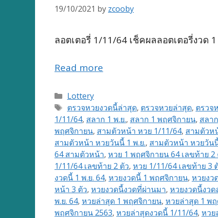
19/10/2021
by
zcooby
ลอตเตอรี่ 1/11/64 เช็คผลลอตเตอรี่งวด 1
Read more
Categories
Lottery
Tags
ตรวจหวยงวดนี้ล่าสุด
,
ตรวจหวยล่าสุด
,
ตรวจหว
1/11/64
,
สลาก 1 พ.ย.
,
สลาก 1 พฤศจิกายน
,
สลาก
พฤศจิกายน
,
สามตัวหน้า หวย 1/11/64
,
สามตัวหน้
สามตัวหน้า หวยวันนี้ 1 พ.ย.
,
สามตัวหน้า หวยวันนี
64 สามตัวหน้า
,
หวย 1 พฤศจิกายน 64 เลขท้าย 2 
1/11/64 เลขท้าย 2 ตัว
,
หวย 1/11/64 เลขท้าย 3 ต
งวดนี้ 1 พ.ย. 64
,
หวยงวดนี้ 1 พฤศจิกายน
,
หวยงวด
หน้า 3 ตัว
,
หวยงวดนี้งวดที่ผ่านมา
,
หวยงวดนี้งวดล
พ.ย. 64
,
หวยล่าสุด 1 พฤศจิกายน
,
หวยล่าสุด 1 พ
พฤศจิกายน 2563
,
หวยล่าสุดงวดนี้ 1/11/64
,
หวยล