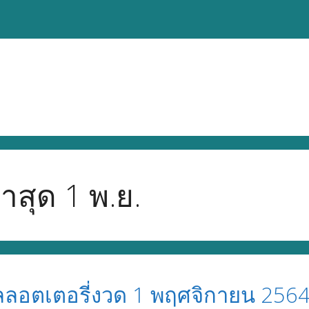
าสุด 1 พ.ย.
ผลลอตเตอรี่งวด 1 พฤศจิกายน 256