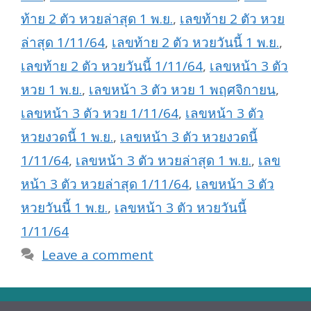
ท้าย 2 ตัว หวยล่าสุด 1 พ.ย.
,
เลขท้าย 2 ตัว หวย
ล่าสุด 1/11/64
,
เลขท้าย 2 ตัว หวยวันนี้ 1 พ.ย.
,
เลขท้าย 2 ตัว หวยวันนี้ 1/11/64
,
เลขหน้า 3 ตัว
หวย 1 พ.ย.
,
เลขหน้า 3 ตัว หวย 1 พฤศจิกายน
,
เลขหน้า 3 ตัว หวย 1/11/64
,
เลขหน้า 3 ตัว
หวยงวดนี้ 1 พ.ย.
,
เลขหน้า 3 ตัว หวยงวดนี้
1/11/64
,
เลขหน้า 3 ตัว หวยล่าสุด 1 พ.ย.
,
เลข
หน้า 3 ตัว หวยล่าสุด 1/11/64
,
เลขหน้า 3 ตัว
หวยวันนี้ 1 พ.ย.
,
เลขหน้า 3 ตัว หวยวันนี้
1/11/64
Leave a comment