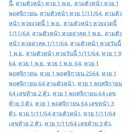
นี้
,
สามตัวหน้า หวย 1 พ.ย.
,
สามตัวหน้า หวย 1
พฤศจิกายน
,
สามตัวหน้า หวย 1/11/64
,
สามตัว
หน้า หวยงวดนี้ 1 พ.ย.
,
สามตัวหน้า หวยงวดนี้
1/11/64
,
สามตัวหน้า หวยล่าสุด 1 พ.ย.
,
สามตัว
หน้า หวยล่าสุด 1/11/64
,
สามตัวหน้า หวยวันนี้
1 พ.ย.
,
สามตัวหน้า หวยวันนี้ 1/11/64
,
หวย 1 9
64
,
หวย 1 พ.ย.
,
หวย 1 พ.ย. 64
,
หวย 1
พฤศจิกายน
,
หวย 1 พฤศจิกายน 2564
,
หวย 1
พฤศจิกายน 64 สามตัวหน้า
,
หวย 1 พฤศจิกายน
64 เลขท้าย 2 ตัว
,
หวย 1 พฤศจิกายน 64 เลข
ท้าย 3 ตัว
,
หวย 1 พฤศจิกายน 64 เลขหน้า 3
ตัว
,
หวย 1/11/64 สามตัวหน้า
,
หวย 1/11/64
เลขท้าย 2 ตัว
,
หวย 1/11/64 เลขท้าย 3 ตัว
,