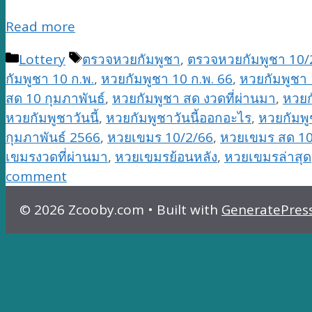
Read more
Categories
Tags
Lottery
ตรวจหวยกัมพูชา
,
ตรวจหวยกัมพูชา 10/
กัมพูชา 10 ก.พ.
,
หวยกัมพูชา 10 ก.พ. 66
,
หวยกัมพูชา 
สด 10 กุมภาพันธ์
,
หวยกัมพูชา สด งวดที่ผ่านมา
,
หวยก
หวยกัมพูชาวันนี้
,
หวยกัมพูชาวันนี้ออกอะไร
,
หวยกัมพ
กุมภาพันธ์ 2566
,
หวยเขมร 10/2/66
,
หวยเขมร สด 10
เขมรงวดที่ผ่านมา
,
หวยเขมรย้อนหลัง
,
หวยเขมรล่าสุด
comment
© 2026 Zcooby.com
• Built with
GeneratePres