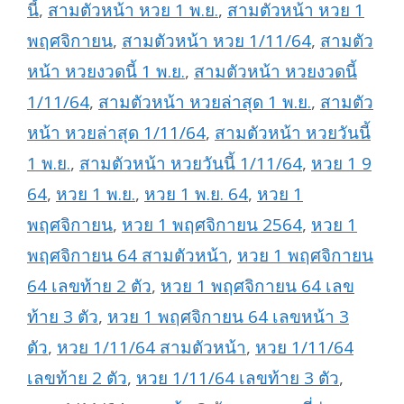
นี้
,
สามตัวหน้า หวย 1 พ.ย.
,
สามตัวหน้า หวย 1
พฤศจิกายน
,
สามตัวหน้า หวย 1/11/64
,
สามตัว
หน้า หวยงวดนี้ 1 พ.ย.
,
สามตัวหน้า หวยงวดนี้
1/11/64
,
สามตัวหน้า หวยล่าสุด 1 พ.ย.
,
สามตัว
หน้า หวยล่าสุด 1/11/64
,
สามตัวหน้า หวยวันนี้
1 พ.ย.
,
สามตัวหน้า หวยวันนี้ 1/11/64
,
หวย 1 9
64
,
หวย 1 พ.ย.
,
หวย 1 พ.ย. 64
,
หวย 1
พฤศจิกายน
,
หวย 1 พฤศจิกายน 2564
,
หวย 1
พฤศจิกายน 64 สามตัวหน้า
,
หวย 1 พฤศจิกายน
64 เลขท้าย 2 ตัว
,
หวย 1 พฤศจิกายน 64 เลข
ท้าย 3 ตัว
,
หวย 1 พฤศจิกายน 64 เลขหน้า 3
ตัว
,
หวย 1/11/64 สามตัวหน้า
,
หวย 1/11/64
เลขท้าย 2 ตัว
,
หวย 1/11/64 เลขท้าย 3 ตัว
,