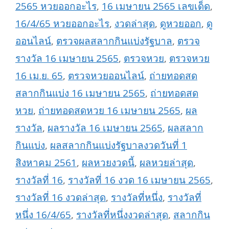
2565 หวยออกอะไร
,
16 เมษายน 2565 เลขเด็ด
,
16/4/65 หวยออกอะไร
,
งวดล่าสุด
,
ดูหวยออก
,
ดู
ออนไลน์
,
ตรวจผลสลากกินแบ่งรัฐบาล
,
ตรวจ
รางวัล 16 เมษายน 2565
,
ตรวจหวย
,
ตรวจหวย
16 เม.ย. 65
,
ตรวจหวยออนไลน์
,
ถ่ายทอดสด
สลากกินแบ่ง 16 เมษายน 2565
,
ถ่ายทอดสด
หวย
,
ถ่ายทอดสดหวย 16 เมษายน 2565
,
ผล
รางวัล
,
ผลรางวัล 16 เมษายน 2565
,
ผลสลาก
กินแบ่ง
,
ผลสลากกินแบ่งรัฐบาลงวดวันที่ 1
สิงหาคม 2561
,
ผลหวยงวดนี้
,
ผลหวยล่าสุด
,
รางวัลที่ 16
,
รางวัลที่ 16 งวด 16 เมษายน 2565
,
รางวัลที่ 16 งวดล่าสุด
,
รางวัลที่หนึ่ง
,
รางวัลที่
หนึ่ง 16/4/65
,
รางวัลที่หนึ่งงวดล่าสุด
,
สลากกิน