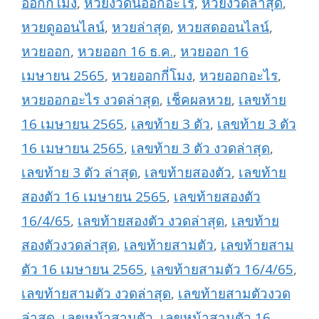
ออกกี่โมง
,
หวยงวดนี้ออกอะไร
,
หวยงวดล่าสุด
,
หวยดูออนไลน์
,
หวยล่าสุด
,
หวยสดออนไลน์
,
หวยออก
,
หวยออก 16 ธ.ค.
,
หวยออก 16
เมษายน 2565
,
หวยออกกี่โมง
,
หวยออกอะไร
,
หวยออกอะไร งวดล่าสุด
,
เช็คผลหวย
,
เลขท้าย
16 เมษายน 2565
,
เลขท้าย 3 ตัว
,
เลขท้าย 3 ตัว
16 เมษายน 2565
,
เลขท้าย 3 ตัว งวดล่าสุด
,
เลขท้าย 3 ตัว ล่าสุด
,
เลขท้ายสองตัว
,
เลขท้าย
สองตัว 16 เมษายน 2565
,
เลขท้ายสองตัว
16/4/65
,
เลขท้ายสองตัว งวดล่าสุด
,
เลขท้าย
สองตัวงวดล่าสุด
,
เลขท้ายสามตัว
,
เลขท้ายสาม
ตัว 16 เมษายน 2565
,
เลขท้ายสามตัว 16/4/65
,
เลขท้ายสามตัว งวดล่าสุด
,
เลขท้ายสามตัวงวด
ล่าสุด
,
เลขหน้าสามตัว
,
เลขหน้าสามตัว 16