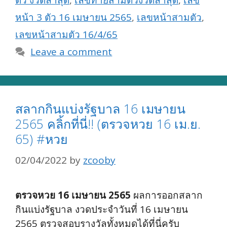
ตัว งวดล่าสุด
,
เลขท้ายสามตัวงวดล่าสุด
,
เลข
หน้า 3 ตัว 16 เมษายน 2565
,
เลขหน้าสามตัว
,
เลขหน้าสามตัว 16/4/65
Leave a comment
สลากกินแบ่งรัฐบาล 16 เมษายน
2565 คลิ้กที่นี่!! (ตรวจหวย 16 เม.ย.
65) #หวย
02/04/2022
by
zcooby
ตรวจหวย 16 เมษายน 2565
ผลการออกสลาก
กินแบ่งรัฐบาล งวดประจำวันที่ 16 เมษายน
2565 ตรวจสอบรางวัลทั้งหมดได้ที่นี่ครับ