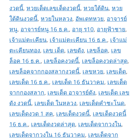
งวดนี้
,
หวยเด็ดเลขเด็ดงวดนี้
,
หวยใต้ดิน
,
หวย
ใต้ดินงวดนี้
,
หวยในหลวง
,
อัพเดทหวย
,
อาจารย์
หนู
,
อาจารย์หนู 16 ธ.ค.
,
อายุ ร10
,
อายุฟ้าชาย
,
เจ้าแม่ตะเคียน
,
เจ้าแม่ตะเคียน 16 ธ.ค.
,
เจ้าแม่
ตะเคียนทอง
,
เลข เด็ด
,
เลขดัง
,
เลขล็อค
,
เลข
ล็อค 16 ธ.ค.
,
เลขล็อคงวดนี้
,
เลขล็อคงวดล่าสุด
,
เลขล็อคจากกองสลากงวดนี้
,
เลขหวย
,
เลขเด็ด
,
เลขเด็ด 16 ธ.ค.
,
เลขเด็ด 16 ธันวาคม
,
เลขเด็ด
จากกองสลาก
,
เลขเด็ด อาจารย์ดัง
,
เลขเด็ด เลข
ดัง งวดนี้
,
เลขเด็ด ในหลวง
,
เลขเด็ดคำชะโนด
,
เลขเด็ดงวด 1 สค
,
เลขเด็ดงวดนี้
,
เลขเด็ดงวดนี้
16 ธ.ค.
,
เลขเด็ดงวดล่าสุด
,
เลขเด็ดจากวงใน
,
เลขเด็ดจากวงใน 16 ธันวาคม
,
เลขเด็ดจาก