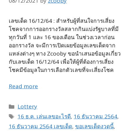
08/12/2021
by
zcooby
เลขเด็ด 16/12/64 : สำหรับผู้ที่สนใจการเสี่ยง
โชคจากการออกรางวัลสลากกินแบ่งรัฐบาลที่มี
ทุกวันที่ 1 และ 16 ของเดือน ในช่วงเวลาก่อน
ออกรางวัล จะมีการเปิดเผยข้อมูลเลขเด็ดจาก
แหล่งต่างๆ ทาง Zcooby ขอนำเสนอข้อมูลเกี่ยว
กับเลขเด็ด 16/12/64 เพื่อให้ผู้ที่ต้องการเสี่ยง
โชคมีข้อมูลในการเลือกตัวเลขที่จะเสี่ยงโชค
Read more
Categories
Lottery
Tags
16 ธ.ค. เล่นเลขอะไรดี
,
16 ธันวาคม 2564
,
16 ธันวาคม 2564 เลขเด็ด
,
ขอเลขเด็ดงวดนี้
,