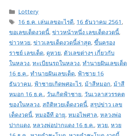
Categories
Lottery
Tags
16 ธ.ค. เล่นเลขอะไรดี
,
16 ธันวาคม 2561
,
ขอเลขเด็ดงวดนี้
,
ข่าวหน้าหนึ่ง เลขเด็ดงวดนี้
,
ข่าวหวย
,
ข่าวเลขเด็ดงวดนี้ล่าสุด
,
ขึ้นครอง
ราชย์ เลขเด็ด
,
ดูหวย
,
ตัวเลขต่างๆ เกี่ยวกับ
ในหลวง
,
ทะเบียนรถในหลวง
,
ทำนายฝันเลขเด็ด
16 ธ.ค.
,
ทํานายฝันเลขเด็ด
,
ฟ้าชาย 16
ธันวาคม
,
ฟ้าชายเกิดพศอะไร
,
ม้าสีหมอก
,
ม้าสี
หมอก 16 ธ.ค.
,
วันเกิดฟ้าชาย
,
วันเวลาสวรรคต
ของในหลวง
,
สถิติหวยเด็ดงวดนี้
,
สรุปข่าว เลข
เด็ดงวดนี้
,
หมออีที อายุ
,
หมอไพศาล
,
หลวงพ่อ
ปากแดง
,
หลวงพ่อปากแดง 16 ธ.ค.
,
หวย
,
หวย
16 ธ.ค.
,
หวยคำชะโนด
,
หวยคำชะโนด งวดนี้
,