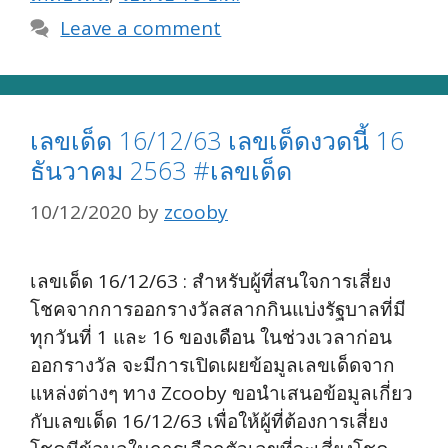
Leave a comment
เลขเด็ด 16/12/63 เลขเด็ดงวดนี้ 16
ธันวาคม 2563 #เลขเด็ด
10/12/2020
by
zcooby
เลขเด็ด 16/12/63 : สำหรับผู้ที่สนใจการเสี่ยง
โชคจากการออกรางวัลสลากกินแบ่งรัฐบาลที่มี
ทุกวันที่ 1 และ 16 ของเดือน ในช่วงเวลาก่อน
ออกรางวัล จะมีการเปิดเผยข้อมูลเลขเด็ดจาก
แหล่งต่างๆ ทาง Zcooby ขอนำเสนอข้อมูลเกี่ยว
กับเลขเด็ด 16/12/63 เพื่อให้ผู้ที่ต้องการเสี่ยง