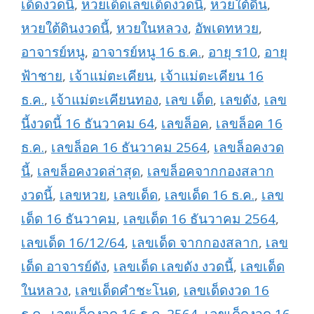
เด็ดงวดนี้
,
หวยเด็ดเลขเด็ดงวดนี้
,
หวยใต้ดิน
,
หวยใต้ดินงวดนี้
,
หวยในหลวง
,
อัพเดทหวย
,
อาจารย์หนู
,
อาจารย์หนู 16 ธ.ค.
,
อายุ ร10
,
อายุ
ฟ้าชาย
,
เจ้าแม่ตะเคียน
,
เจ้าแม่ตะเคียน 16
ธ.ค.
,
เจ้าแม่ตะเคียนทอง
,
เลข เด็ด
,
เลขดัง
,
เลข
นี้งวดนี้ 16 ธันวาคม 64
,
เลขล็อค
,
เลขล็อค 16
ธ.ค.
,
เลขล็อค 16 ธันวาคม 2564
,
เลขล็อคงวด
นี้
,
เลขล็อคงวดล่าสุด
,
เลขล็อคจากกองสลาก
งวดนี้
,
เลขหวย
,
เลขเด็ด
,
เลขเด็ด 16 ธ.ค.
,
เลข
เด็ด 16 ธันวาคม
,
เลขเด็ด 16 ธันวาคม 2564
,
เลขเด็ด 16/12/64
,
เลขเด็ด จากกองสลาก
,
เลข
เด็ด อาจารย์ดัง
,
เลขเด็ด เลขดัง งวดนี้
,
เลขเด็ด
ในหลวง
,
เลขเด็ดคำชะโนด
,
เลขเด็ดงวด 16