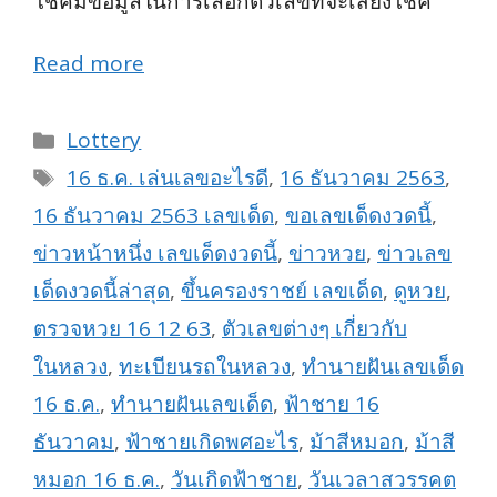
โชคมีข้อมูลในการเลือกตัวเลขที่จะเสี่ยงโชค
Read more
Categories
Lottery
Tags
16 ธ.ค. เล่นเลขอะไรดี
,
16 ธันวาคม 2563
,
16 ธันวาคม 2563 เลขเด็ด
,
ขอเลขเด็ดงวดนี้
,
ข่าวหน้าหนึ่ง เลขเด็ดงวดนี้
,
ข่าวหวย
,
ข่าวเลข
เด็ดงวดนี้ล่าสุด
,
ขึ้นครองราชย์ เลขเด็ด
,
ดูหวย
,
ตรวจหวย 16 12 63
,
ตัวเลขต่างๆ เกี่ยวกับ
ในหลวง
,
ทะเบียนรถในหลวง
,
ทำนายฝันเลขเด็ด
16 ธ.ค.
,
ทํานายฝันเลขเด็ด
,
ฟ้าชาย 16
ธันวาคม
,
ฟ้าชายเกิดพศอะไร
,
ม้าสีหมอก
,
ม้าสี
หมอก 16 ธ.ค.
,
วันเกิดฟ้าชาย
,
วันเวลาสวรรคต