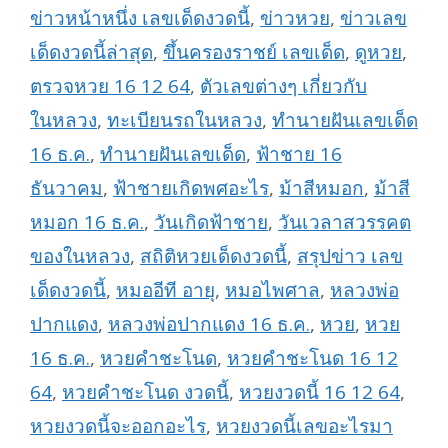
ข่าวหน้าหนึ่ง เลขเด็ดงวดนี้
,
ข่าวหวย
,
ข่าวเลข
เด็ดงวดนี้ล่าสุด
,
ขึ้นครองราชย์ เลขเด็ด
,
ดูหวย
,
ตรวจหวย 16 12 64
,
ตัวเลขต่างๆ เกี่ยวกับ
ในหลวง
,
ทะเบียนรถในหลวง
,
ทำนายฝันเลขเด็ด
16 ธ.ค.
,
ทํานายฝันเลขเด็ด
,
ฟ้าชาย 16
ธันวาคม
,
ฟ้าชายเกิดพศอะไร
,
ม้าสีหมอก
,
ม้าสี
หมอก 16 ธ.ค.
,
วันเกิดฟ้าชาย
,
วันเวลาสวรรคต
ของในหลวง
,
สถิติหวยเด็ดงวดนี้
,
สรุปข่าว เลข
เด็ดงวดนี้
,
หมออีที อายุ
,
หมอไพศาล
,
หลวงพ่อ
ปากแดง
,
หลวงพ่อปากแดง 16 ธ.ค.
,
หวย
,
หวย
16 ธ.ค.
,
หวยคำชะโนด
,
หวยคำชะโนด 16 12
64
,
หวยคำชะโนด งวดนี้
,
หวยงวดนี้ 16 12 64
,
หวยงวดนี้จะออกอะไร
,
หวยงวดนี้เลขอะไรมา