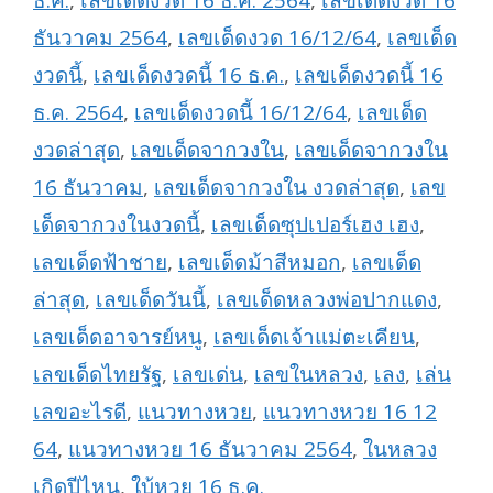
ธ.ค.
,
เลขเด็ดงวด 16 ธ.ค. 2564
,
เลขเด็ดงวด 16
ธันวาคม 2564
,
เลขเด็ดงวด 16/12/64
,
เลขเด็ด
งวดนี้
,
เลขเด็ดงวดนี้ 16 ธ.ค.
,
เลขเด็ดงวดนี้ 16
ธ.ค. 2564
,
เลขเด็ดงวดนี้ 16/12/64
,
เลขเด็ด
งวดล่าสุด
,
เลขเด็ดจากวงใน
,
เลขเด็ดจากวงใน
16 ธันวาคม
,
เลขเด็ดจากวงใน งวดล่าสุด
,
เลข
เด็ดจากวงในงวดนี้
,
เลขเด็ดซุปเปอร์เฮง เฮง
,
เลขเด็ดฟ้าชาย
,
เลขเด็ดม้าสีหมอก
,
เลขเด็ด
ล่าสุด
,
เลขเด็ดวันนี้
,
เลขเด็ดหลวงพ่อปากแดง
,
เลขเด็ดอาจารย์หนู
,
เลขเด็ดเจ้าแม่ตะเคียน
,
เลขเด็ดไทยรัฐ
,
เลขเด่น
,
เลขในหลวง
,
เลง
,
เล่น
เลขอะไรดี
,
แนวทางหวย
,
แนวทางหวย 16 12
64
,
แนวทางหวย 16 ธันวาคม 2564
,
ในหลวง
เกิดปีไหน
,
ใบ้หวย 16 ธ.ค.