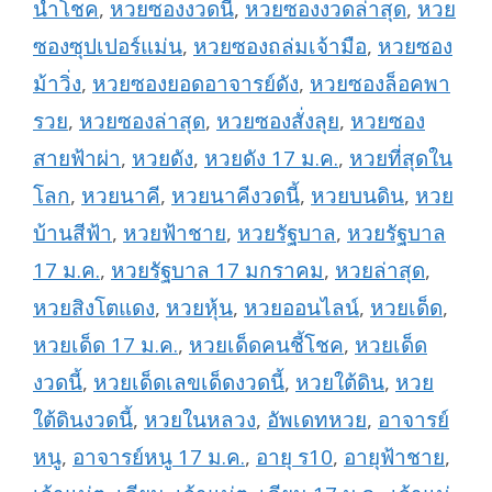
นำโชค
,
หวยซองงวดนี้
,
หวยซองงวดล่าสุด
,
หวย
ซองซุปเปอร์แม่น
,
หวยซองถล่มเจ้ามือ
,
หวยซอง
ม้าวิ่ง
,
หวยซองยอดอาจารย์ดัง
,
หวยซองล็อคพา
รวย
,
หวยซองล่าสุด
,
หวยซองสั่งลุย
,
หวยซอง
สายฟ้าผ่า
,
หวยดัง
,
หวยดัง 17 ม.ค.
,
หวยที่สุดใน
โลก
,
หวยนาคี
,
หวยนาคีงวดนี้
,
หวยบนดิน
,
หวย
บ้านสีฟ้า
,
หวยฟ้าชาย
,
หวยรัฐบาล
,
หวยรัฐบาล
17 ม.ค.
,
หวยรัฐบาล 17 มกราคม
,
หวยล่าสุด
,
หวยสิงโตแดง
,
หวยหุ้น
,
หวยออนไลน์
,
หวยเด็ด
,
หวยเด็ด 17 ม.ค.
,
หวยเด็ดคนชี้โชค
,
หวยเด็ด
งวดนี้
,
หวยเด็ดเลขเด็ดงวดนี้
,
หวยใต้ดิน
,
หวย
ใต้ดินงวดนี้
,
หวยในหลวง
,
อัพเดทหวย
,
อาจารย์
หนู
,
อาจารย์หนู 17 ม.ค.
,
อายุ ร10
,
อายุฟ้าชาย
,