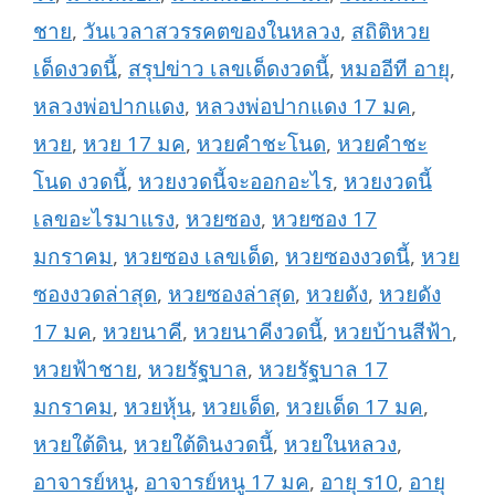
ชาย
,
วันเวลาสวรรคตของในหลวง
,
สถิติหวย
เด็ดงวดนี้
,
สรุปข่าว เลขเด็ดงวดนี้
,
หมออีที อายุ
,
หลวงพ่อปากแดง
,
หลวงพ่อปากแดง 17 มค
,
หวย
,
หวย 17 มค
,
หวยคำชะโนด
,
หวยคำชะ
โนด งวดนี้
,
หวยงวดนี้จะออกอะไร
,
หวยงวดนี้
เลขอะไรมาแรง
,
หวยซอง
,
หวยซอง 17
มกราคม
,
หวยซอง เลขเด็ด
,
หวยซองงวดนี้
,
หวย
ซองงวดล่าสุด
,
หวยซองล่าสุด
,
หวยดัง
,
หวยดัง
17 มค
,
หวยนาคี
,
หวยนาคีงวดนี้
,
หวยบ้านสีฟ้า
,
หวยฟ้าชาย
,
หวยรัฐบาล
,
หวยรัฐบาล 17
มกราคม
,
หวยหุ้น
,
หวยเด็ด
,
หวยเด็ด 17 มค
,
หวยใต้ดิน
,
หวยใต้ดินงวดนี้
,
หวยในหลวง
,
อาจารย์หนู
,
อาจารย์หนู 17 มค
,
อายุ ร10
,
อายุ