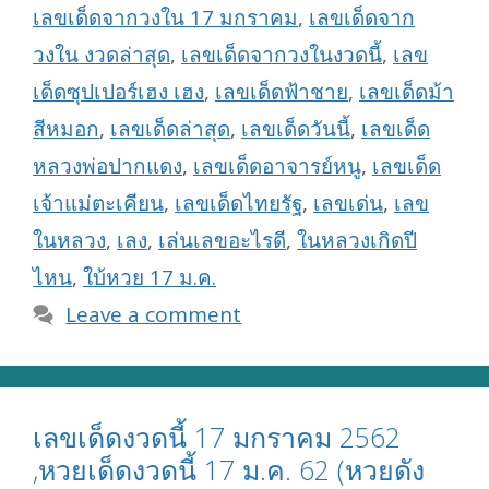
เลขเด็ดจากวงใน 17 มกราคม
,
เลขเด็ดจาก
วงใน งวดล่าสุด
,
เลขเด็ดจากวงในงวดนี้
,
เลข
เด็ดซุปเปอร์เฮง เฮง
,
เลขเด็ดฟ้าชาย
,
เลขเด็ดม้า
สีหมอก
,
เลขเด็ดล่าสุด
,
เลขเด็ดวันนี้
,
เลขเด็ด
หลวงพ่อปากแดง
,
เลขเด็ดอาจารย์หนู
,
เลขเด็ด
เจ้าแม่ตะเคียน
,
เลขเด็ดไทยรัฐ
,
เลขเด่น
,
เลข
ในหลวง
,
เลง
,
เล่นเลขอะไรดี
,
ในหลวงเกิดปี
ไหน
,
ใบ้หวย 17 ม.ค.
Leave a comment
เลขเด็ดงวดนี้ 17 มกราคม 2562
,หวยเด็ดงวดนี้ 17 ม.ค. 62 (หวยดัง