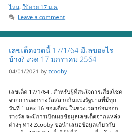
ไหน
,
ใบ้หวย 17 ม.ค.
Leave a comment
เลขเด็ดงวดนี้ 17/1/64 มีเลขอะไร
บ้าง? งวด 17 มกราคม 2564
04/01/2021
by
zcooby
เลขเด็ด 17/1/64 : สำหรับผู้ที่สนใจการเสี่ยงโชค
จากการออกรางวัลสลากกินแบ่งรัฐบาลที่มีทุก
วันที่ 1 และ 16 ของเดือน ในช่วงเวลาก่อนออก
รางวัล จะมีการเปิดเผยข้อมูลเลขเด็ดจากแหล่ง
ต่างๆ ทาง Zcooby ขอนำเสนอข้อมูลเกี่ยวกับ