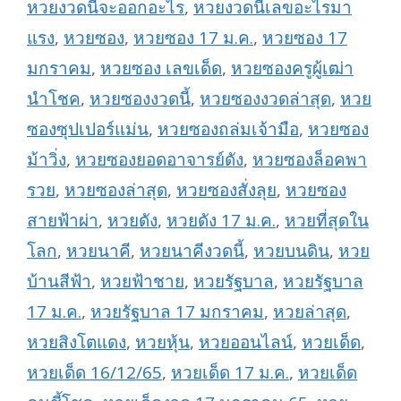
หวยงวดนี้จะออกอะไร
,
หวยงวดนี้เลขอะไรมา
แรง
,
หวยซอง
,
หวยซอง 17 ม.ค.
,
หวยซอง 17
มกราคม
,
หวยซอง เลขเด็ด
,
หวยซองครูผู้เฒ่า
นำโชค
,
หวยซองงวดนี้
,
หวยซองงวดล่าสุด
,
หวย
ซองซุปเปอร์แม่น
,
หวยซองถล่มเจ้ามือ
,
หวยซอง
ม้าวิ่ง
,
หวยซองยอดอาจารย์ดัง
,
หวยซองล็อคพา
รวย
,
หวยซองล่าสุด
,
หวยซองสั่งลุย
,
หวยซอง
สายฟ้าผ่า
,
หวยดัง
,
หวยดัง 17 ม.ค.
,
หวยที่สุดใน
โลก
,
หวยนาคี
,
หวยนาคีงวดนี้
,
หวยบนดิน
,
หวย
บ้านสีฟ้า
,
หวยฟ้าชาย
,
หวยรัฐบาล
,
หวยรัฐบาล
17 ม.ค.
,
หวยรัฐบาล 17 มกราคม
,
หวยล่าสุด
,
หวยสิงโตแดง
,
หวยหุ้น
,
หวยออนไลน์
,
หวยเด็ด
,
หวยเด็ด 16/12/65
,
หวยเด็ด 17 ม.ค.
,
หวยเด็ด