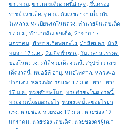
ข่าวหวย
,
ข่าวเลขเด็ดงวดนี้ล่าสุด
,
ขึ้นครอง
ราชย์ เลขเด็ด
,
ดูหวย
,
ตัวเลขต่างๆ เกี่ยวกับ
ในหลวง
,
ทะเบียนรถในหลวง
,
ทำนายฝันเลขเด็ด
17 ม.ค.
,
ทํานายฝันเลขเด็ด
,
ฟ้าชาย 17
มกราคม
,
ฟ้าชายเกิดพศอะไร
,
ม้าสีหมอก
,
ม้าสี
หมอก 17 ม.ค.
,
วันเกิดฟ้าชาย
,
วันเวลาสวรรคต
ของในหลวง
,
สถิติหวยเด็ดงวดนี้
,
สรุปข่าว เลข
เด็ดงวดนี้
,
หมออีที อายุ
,
หมอไพศาล
,
หลวงพ่อ
ปากแดง
,
หลวงพ่อปากแดง 17 ม.ค.
,
หวย
,
หวย
17 ม.ค.
,
หวยคำชะโนด
,
หวยคำชะโนด งวดนี้
,
หวยงวดนี้จะออกอะไร
,
หวยงวดนี้เลขอะไรมา
แรง
,
หวยซอง
,
หวยซอง 17 ม.ค.
,
หวยซอง 17
มกราคม
,
หวยซอง เลขเด็ด
,
หวยซองครูผู้เฒ่า