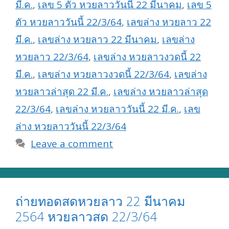
มี.ค.
,
เลข 5 ตัว หวยลาววันนี้ 22 มีนาคม
,
เลข 5
ตัว หวยลาววันนี้ 22/3/64
,
เลขล่าง หวยลาว 22
มี.ค.
,
เลขล่าง หวยลาว 22 มีนาคม
,
เลขล่าง
หวยลาว 22/3/64
,
เลขล่าง หวยลาวงวดนี้ 22
มี.ค.
,
เลขล่าง หวยลาวงวดนี้ 22/3/64
,
เลขล่าง
หวยลาวล่าสุด 22 มี.ค.
,
เลขล่าง หวยลาวล่าสุด
22/3/64
,
เลขล่าง หวยลาววันนี้ 22 มี.ค.
,
เลข
ล่าง หวยลาววันนี้ 22/3/64
Leave a comment
ถ่ายทอดสดหวยลาว 22 มีนาคม
2564 หวยลาวสด 22/3/64