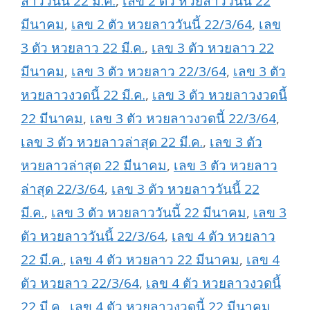
ลาววันนี้ 22 มี.ค.
,
เลข 2 ตัว หวยลาววันนี้ 22
มีนาคม
,
เลข 2 ตัว หวยลาววันนี้ 22/3/64
,
เลข
3 ตัว หวยลาว 22 มี.ค.
,
เลข 3 ตัว หวยลาว 22
มีนาคม
,
เลข 3 ตัว หวยลาว 22/3/64
,
เลข 3 ตัว
หวยลาวงวดนี้ 22 มี.ค.
,
เลข 3 ตัว หวยลาวงวดนี้
22 มีนาคม
,
เลข 3 ตัว หวยลาวงวดนี้ 22/3/64
,
เลข 3 ตัว หวยลาวล่าสุด 22 มี.ค.
,
เลข 3 ตัว
หวยลาวล่าสุด 22 มีนาคม
,
เลข 3 ตัว หวยลาว
ล่าสุด 22/3/64
,
เลข 3 ตัว หวยลาววันนี้ 22
มี.ค.
,
เลข 3 ตัว หวยลาววันนี้ 22 มีนาคม
,
เลข 3
ตัว หวยลาววันนี้ 22/3/64
,
เลข 4 ตัว หวยลาว
22 มี.ค.
,
เลข 4 ตัว หวยลาว 22 มีนาคม
,
เลข 4
ตัว หวยลาว 22/3/64
,
เลข 4 ตัว หวยลาวงวดนี้
22 มี.ค.
,
เลข 4 ตัว หวยลาวงวดนี้ 22 มีนาคม
,