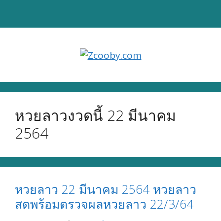
Skip
to
content
หวยลาวงวดนี้ 22 มีนาคม
2564
หวยลาว 22 มีนาคม 2564 หวยลาว
สดพร้อมตรวจผลหวยลาว 22/3/64