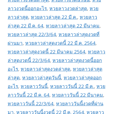
ลาวงวดนี้ออกอะไร
,
หวยลาวงวดล่าสุด
,
หวย
ลาวล่าสุด
,
หวยลาวล่าสุด 22 มี.ค.
,
หวยลาว
ล่าสุด 22 มี.ค. 64
,
หวยลาวล่าสุด 22 มีนาคม
,
หวยลาวล่าสุด 22/3/64
,
หวยลาวล่าสุดงวดที่
ผ่านมา
,
หวยลาวล่าสุดงวดนี้ 22 มี.ค. 2564
,
หวยลาวล่าสุดงวดนี้ 22 มีนาคม 2564
,
หวยลาว
ล่าสุดงวดนี้ 22/3/64
,
หวยลาวล่าสุดงวดนี้ออก
อะไร
,
หวยลาวล่าสุดงวดล่าสุด
,
หวยลาวล่าสุด
ล่าสุด
,
หวยลาวล่าสุดวันนี้
,
หวยลาวล่าสุดออก
อะไร
,
หวยลาววันนี้
,
หวยลาววันนี้ 22 มี.ค.
,
หวย
ลาววันนี้ 22 มี.ค. 64
,
หวยลาววันนี้ 22 มีนาคม
,
หวยลาววันนี้ 22/3/64
,
หวยลาววันนี้งวดที่ผ่าน
มา
,
หวยลาววันนี้งวดนี้ 22 มี.ค. 2564
,
หวยลาว