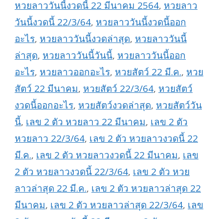
หวยลาววันนี้งวดนี้ 22 มีนาคม 2564
,
หวยลาว
วันนี้งวดนี้ 22/3/64
,
หวยลาววันนี้งวดนี้ออก
อะไร
,
หวยลาววันนี้งวดล่าสุด
,
หวยลาววันนี้
ล่าสุด
,
หวยลาววันนี้วันนี้
,
หวยลาววันนี้ออก
อะไร
,
หวยลาวออกอะไร
,
หวยสัตว์ 22 มี.ค.
,
หวย
สัตว์ 22 มีนาคม
,
หวยสัตว์ 22/3/64
,
หวยสัตว์
งวดนี้ออกอะไร
,
หวยสัตว์งวดล่าสุด
,
หวยสัตว์วัน
นี้
,
เลข 2 ตัว หวยลาว 22 มีนาคม
,
เลข 2 ตัว
หวยลาว 22/3/64
,
เลข 2 ตัว หวยลาวงวดนี้ 22
มี.ค.
,
เลข 2 ตัว หวยลาวงวดนี้ 22 มีนาคม
,
เลข
2 ตัว หวยลาวงวดนี้ 22/3/64
,
เลข 2 ตัว หวย
ลาวล่าสุด 22 มี.ค.
,
เลข 2 ตัว หวยลาวล่าสุด 22
มีนาคม
,
เลข 2 ตัว หวยลาวล่าสุด 22/3/64
,
เลข