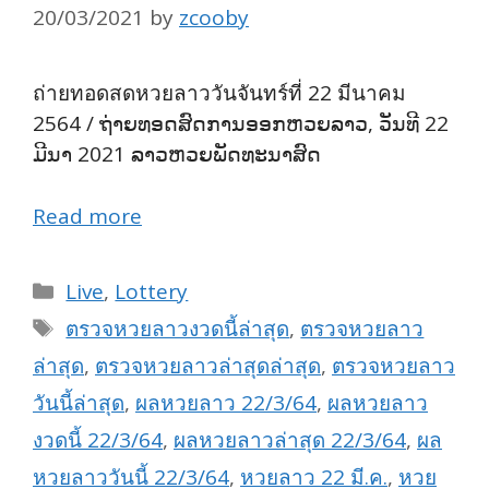
20/03/2021
by
zcooby
ถ่ายทอดสดหวยลาววันจันทร์ที่ 22 มีนาคม
2564 / ຖ່າຍທອດສົດການອອກຫວຍລາວ, ວັນທີ 22
ມີນາ 2021 ລາວຫວຍພັດທະນາສົດ
Read more
Categories
Live
,
Lottery
Tags
ตรวจหวยลาวงวดนี้ล่าสุด
,
ตรวจหวยลาว
ล่าสุด
,
ตรวจหวยลาวล่าสุดล่าสุด
,
ตรวจหวยลาว
วันนี้ล่าสุด
,
ผลหวยลาว 22/3/64
,
ผลหวยลาว
งวดนี้ 22/3/64
,
ผลหวยลาวล่าสุด 22/3/64
,
ผล
หวยลาววันนี้ 22/3/64
,
หวยลาว 22 มี.ค.
,
หวย