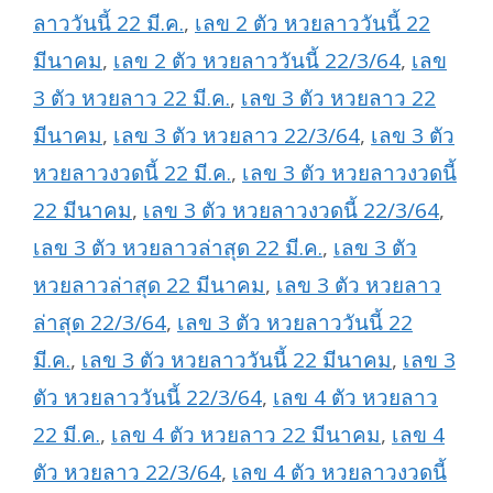
ลาววันนี้ 22 มี.ค.
,
เลข 2 ตัว หวยลาววันนี้ 22
มีนาคม
,
เลข 2 ตัว หวยลาววันนี้ 22/3/64
,
เลข
3 ตัว หวยลาว 22 มี.ค.
,
เลข 3 ตัว หวยลาว 22
มีนาคม
,
เลข 3 ตัว หวยลาว 22/3/64
,
เลข 3 ตัว
หวยลาวงวดนี้ 22 มี.ค.
,
เลข 3 ตัว หวยลาวงวดนี้
22 มีนาคม
,
เลข 3 ตัว หวยลาวงวดนี้ 22/3/64
,
เลข 3 ตัว หวยลาวล่าสุด 22 มี.ค.
,
เลข 3 ตัว
หวยลาวล่าสุด 22 มีนาคม
,
เลข 3 ตัว หวยลาว
ล่าสุด 22/3/64
,
เลข 3 ตัว หวยลาววันนี้ 22
มี.ค.
,
เลข 3 ตัว หวยลาววันนี้ 22 มีนาคม
,
เลข 3
ตัว หวยลาววันนี้ 22/3/64
,
เลข 4 ตัว หวยลาว
22 มี.ค.
,
เลข 4 ตัว หวยลาว 22 มีนาคม
,
เลข 4
ตัว หวยลาว 22/3/64
,
เลข 4 ตัว หวยลาวงวดนี้