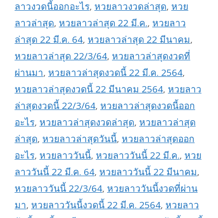
ลาวงวดนี้ออกอะไร
,
หวยลาวงวดล่าสุด
,
หวย
ลาวล่าสุด
,
หวยลาวล่าสุด 22 มี.ค.
,
หวยลาว
ล่าสุด 22 มี.ค. 64
,
หวยลาวล่าสุด 22 มีนาคม
,
หวยลาวล่าสุด 22/3/64
,
หวยลาวล่าสุดงวดที่
ผ่านมา
,
หวยลาวล่าสุดงวดนี้ 22 มี.ค. 2564
,
หวยลาวล่าสุดงวดนี้ 22 มีนาคม 2564
,
หวยลาว
ล่าสุดงวดนี้ 22/3/64
,
หวยลาวล่าสุดงวดนี้ออก
อะไร
,
หวยลาวล่าสุดงวดล่าสุด
,
หวยลาวล่าสุด
ล่าสุด
,
หวยลาวล่าสุดวันนี้
,
หวยลาวล่าสุดออก
อะไร
,
หวยลาววันนี้
,
หวยลาววันนี้ 22 มี.ค.
,
หวย
ลาววันนี้ 22 มี.ค. 64
,
หวยลาววันนี้ 22 มีนาคม
,
หวยลาววันนี้ 22/3/64
,
หวยลาววันนี้งวดที่ผ่าน
มา
,
หวยลาววันนี้งวดนี้ 22 มี.ค. 2564
,
หวยลาว