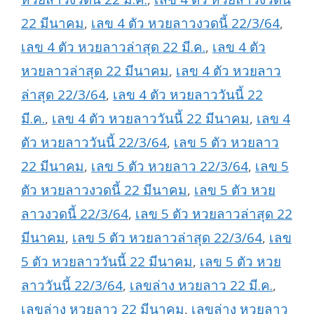
22 มีนาคม
,
เลข 4 ตัว หวยลาวงวดนี้ 22/3/64
,
เลข 4 ตัว หวยลาวล่าสุด 22 มี.ค.
,
เลข 4 ตัว
หวยลาวล่าสุด 22 มีนาคม
,
เลข 4 ตัว หวยลาว
ล่าสุด 22/3/64
,
เลข 4 ตัว หวยลาววันนี้ 22
มี.ค.
,
เลข 4 ตัว หวยลาววันนี้ 22 มีนาคม
,
เลข 4
ตัว หวยลาววันนี้ 22/3/64
,
เลข 5 ตัว หวยลาว
22 มีนาคม
,
เลข 5 ตัว หวยลาว 22/3/64
,
เลข 5
ตัว หวยลาวงวดนี้ 22 มีนาคม
,
เลข 5 ตัว หวย
ลาวงวดนี้ 22/3/64
,
เลข 5 ตัว หวยลาวล่าสุด 22
มีนาคม
,
เลข 5 ตัว หวยลาวล่าสุด 22/3/64
,
เลข
5 ตัว หวยลาววันนี้ 22 มีนาคม
,
เลข 5 ตัว หวย
ลาววันนี้ 22/3/64
,
เลขล่าง หวยลาว 22 มี.ค.
,
เลขล่าง หวยลาว 22 มีนาคม
,
เลขล่าง หวยลาว