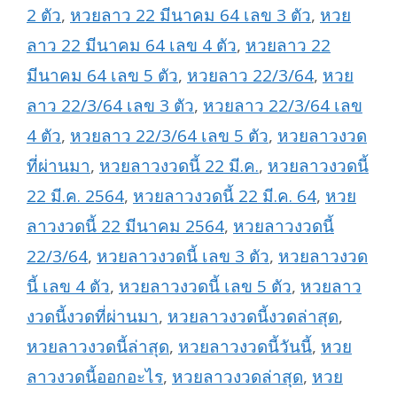
2 ตัว
,
หวยลาว 22 มีนาคม 64 เลข 3 ตัว
,
หวย
ลาว 22 มีนาคม 64 เลข 4 ตัว
,
หวยลาว 22
มีนาคม 64 เลข 5 ตัว
,
หวยลาว 22/3/64
,
หวย
ลาว 22/3/64 เลข 3 ตัว
,
หวยลาว 22/3/64 เลข
4 ตัว
,
หวยลาว 22/3/64 เลข 5 ตัว
,
หวยลาวงวด
ที่ผ่านมา
,
หวยลาวงวดนี้ 22 มี.ค.
,
หวยลาวงวดนี้
22 มี.ค. 2564
,
หวยลาวงวดนี้ 22 มี.ค. 64
,
หวย
ลาวงวดนี้ 22 มีนาคม 2564
,
หวยลาวงวดนี้
22/3/64
,
หวยลาวงวดนี้ เลข 3 ตัว
,
หวยลาวงวด
นี้ เลข 4 ตัว
,
หวยลาวงวดนี้ เลข 5 ตัว
,
หวยลาว
งวดนี้งวดที่ผ่านมา
,
หวยลาวงวดนี้งวดล่าสุด
,
หวยลาวงวดนี้ล่าสุด
,
หวยลาวงวดนี้วันนี้
,
หวย
ลาวงวดนี้ออกอะไร
,
หวยลาวงวดล่าสุด
,
หวย