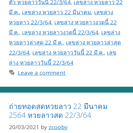
ตัว หวยลาววันนี้ 22/3/64
,
เลขล่าง หวยลาว 22
มี.ค.
,
เลขล่าง หวยลาว 22 มีนาคม
,
เลขล่าง
หวยลาว 22/3/64
,
เลขล่าง หวยลาวงวดนี้ 22
มี.ค.
,
เลขล่าง หวยลาวงวดนี้ 22/3/64
,
เลขล่าง
หวยลาวล่าสุด 22 มี.ค.
,
เลขล่าง หวยลาวล่าสุด
22/3/64
,
เลขล่าง หวยลาววันนี้ 22 มี.ค.
,
เลข
ล่าง หวยลาววันนี้ 22/3/64
Leave a comment
ถ่ายทอดสดหวยลาว 22 มีนาคม
2564 หวยลาวสด 22/3/64
20/03/2021
by
zcooby