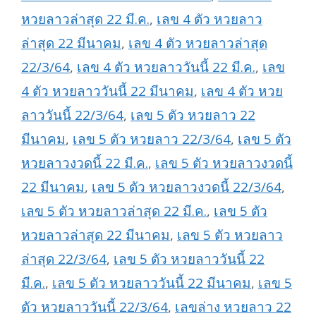
หวยลาวล่าสุด 22 มี.ค.
,
เลข 4 ตัว หวยลาว
ล่าสุด 22 มีนาคม
,
เลข 4 ตัว หวยลาวล่าสุด
22/3/64
,
เลข 4 ตัว หวยลาววันนี้ 22 มี.ค.
,
เลข
4 ตัว หวยลาววันนี้ 22 มีนาคม
,
เลข 4 ตัว หวย
ลาววันนี้ 22/3/64
,
เลข 5 ตัว หวยลาว 22
มีนาคม
,
เลข 5 ตัว หวยลาว 22/3/64
,
เลข 5 ตัว
หวยลาวงวดนี้ 22 มี.ค.
,
เลข 5 ตัว หวยลาวงวดนี้
22 มีนาคม
,
เลข 5 ตัว หวยลาวงวดนี้ 22/3/64
,
เลข 5 ตัว หวยลาวล่าสุด 22 มี.ค.
,
เลข 5 ตัว
หวยลาวล่าสุด 22 มีนาคม
,
เลข 5 ตัว หวยลาว
ล่าสุด 22/3/64
,
เลข 5 ตัว หวยลาววันนี้ 22
มี.ค.
,
เลข 5 ตัว หวยลาววันนี้ 22 มีนาคม
,
เลข 5
ตัว หวยลาววันนี้ 22/3/64
,
เลขล่าง หวยลาว 22