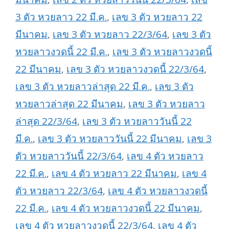
3 ตัว หวยลาว 22 มี.ค.
,
เลข 3 ตัว หวยลาว 22
มีนาคม
,
เลข 3 ตัว หวยลาว 22/3/64
,
เลข 3 ตัว
หวยลาวงวดนี้ 22 มี.ค.
,
เลข 3 ตัว หวยลาวงวดนี้
22 มีนาคม
,
เลข 3 ตัว หวยลาวงวดนี้ 22/3/64
,
เลข 3 ตัว หวยลาวล่าสุด 22 มี.ค.
,
เลข 3 ตัว
หวยลาวล่าสุด 22 มีนาคม
,
เลข 3 ตัว หวยลาว
ล่าสุด 22/3/64
,
เลข 3 ตัว หวยลาววันนี้ 22
มี.ค.
,
เลข 3 ตัว หวยลาววันนี้ 22 มีนาคม
,
เลข 3
ตัว หวยลาววันนี้ 22/3/64
,
เลข 4 ตัว หวยลาว
22 มี.ค.
,
เลข 4 ตัว หวยลาว 22 มีนาคม
,
เลข 4
ตัว หวยลาว 22/3/64
,
เลข 4 ตัว หวยลาวงวดนี้
22 มี.ค.
,
เลข 4 ตัว หวยลาวงวดนี้ 22 มีนาคม
,
เลข 4 ตัว หวยลาวงวดนี้ 22/3/64
,
เลข 4 ตัว