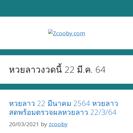
Skip
to
content
หวยลาวงวดนี้ 22 มี.ค. 64
หวยลาว 22 มีนาคม 2564 หวยลาว
สดพร้อมตรวจผลหวยลาว 22/3/64
20/03/2021
by
zcooby