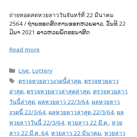
ถ่ายทอดสดหวยลาววันจันทร์ที่ 22 มีนาคม
2564 / ຖ່າຍທອດສົດການອອກຫວຍລາວ, ວັນທີ 22
ມີນາ 2021 ລາວຫວຍພັດທະນາສົດ
Read more
Categories
Live
,
Lottery
Tags
ตรวจหวยลาวงวดนี้ล่าสุด
,
ตรวจหวยลาว
ล่าสุด
,
ตรวจหวยลาวล่าสุดล่าสุด
,
ตรวจหวยลาว
วันนี้ล่าสุด
,
ผลหวยลาว 22/3/64
,
ผลหวยลาว
งวดนี้ 22/3/64
,
ผลหวยลาวล่าสุด 22/3/64
,
ผล
หวยลาววันนี้ 22/3/64
,
หวยลาว 22 มี.ค.
,
หวย
ลาว 22 มี.ค. 64
,
หวยลาว 22 มีนาคม
,
หวยลาว