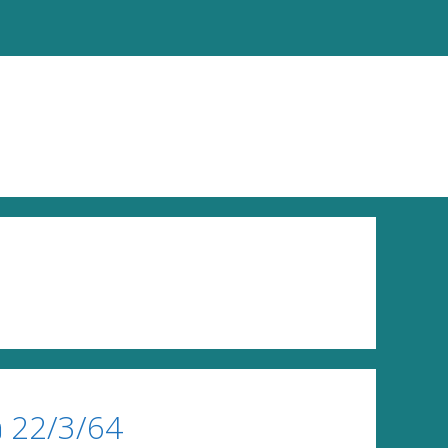
 22/3/64