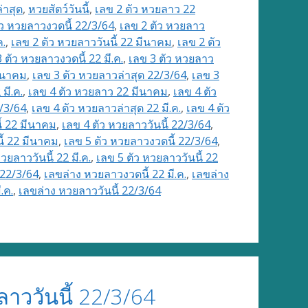
่าสุด
,
หวยสัตว์วันนี้
,
เลข 2 ตัว หวยลาว 22
ัว หวยลาวงวดนี้ 22/3/64
,
เลข 2 ตัว หวยลาว
ค.
,
เลข 2 ตัว หวยลาววันนี้ 22 มีนาคม
,
เลข 2 ตัว
 ตัว หวยลาวงวดนี้ 22 มี.ค.
,
เลข 3 ตัว หวยลาว
มีนาคม
,
เลข 3 ตัว หวยลาวล่าสุด 22/3/64
,
เลข 3
มี.ค.
,
เลข 4 ตัว หวยลาว 22 มีนาคม
,
เลข 4 ตัว
2/3/64
,
เลข 4 ตัว หวยลาวล่าสุด 22 มี.ค.
,
เลข 4 ตัว
ี้ 22 มีนาคม
,
เลข 4 ตัว หวยลาววันนี้ 22/3/64
,
ี้ 22 มีนาคม
,
เลข 5 ตัว หวยลาวงวดนี้ 22/3/64
,
วยลาววันนี้ 22 มี.ค.
,
เลข 5 ตัว หวยลาววันนี้ 22
 22/3/64
,
เลขล่าง หวยลาวงวดนี้ 22 มี.ค.
,
เลขล่าง
.ค.
,
เลขล่าง หวยลาววันนี้ 22/3/64
ววันนี้ 22/3/64