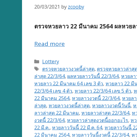
20/03/2021
by
zcooby
ตรวจหวยลาว 22 มีนาคม 2564 ผลหวยลาว 
Read more
Categories
Lottery
Tags
ตรวจหวยลาวงวดนี้ล่าสุด
,
ตรวจหวยลาวล่าสุ
ล่าสุด 22/3/64
,
ผลหวยลาววันนี้ 22/3/64
,
หวยลาว 
หวยลาว 22 มีนาคม 64 เลข 3 ตัว
,
หวยลาว 22 มีน
22/3/64 เลข 4 ตัว
,
หวยลาว 22/3/64 เลข 5 ตัว
,
ห
22 มีนาคม 2564
,
หวยลาวงวดนี้ 22/3/64
,
หวยลาว
ล่าสุด
,
หวยลาวงวดนี้ล่าสุด
,
หวยลาวงวดนี้วันนี้
,
ห
ลาวล่าสุด 22 มีนาคม
,
หวยลาวล่าสุด 22/3/64
,
หว
งวดนี้ 22/3/64
,
หวยลาวล่าสุดงวดนี้ออกอะไร
,
หว
22 มี.ค.
,
หวยลาววันนี้ 22 มี.ค. 64
,
หวยลาววันนี้ 
22 มีนาคม 2564
,
หวยลาววันนี้งวดนี้ 22/3/64
,
หว