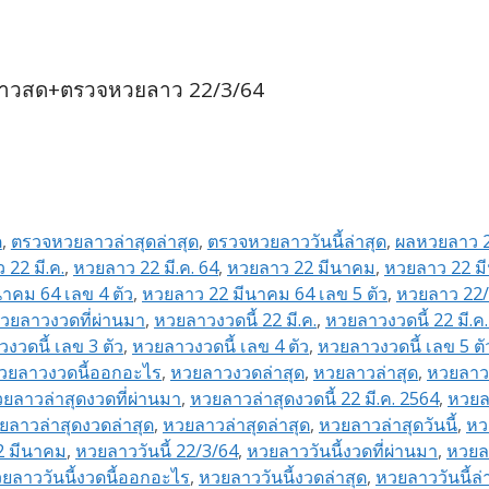
ยลาวสด+ตรวจหวยลาว 22/3/64
ด
,
ตรวจหวยลาวล่าสุดล่าสุด
,
ตรวจหวยลาววันนี้ล่าสุด
,
ผลหวยลาว 2
22 มี.ค.
,
หวยลาว 22 มี.ค. 64
,
หวยลาว 22 มีนาคม
,
หวยลาว 22 ม
าคม 64 เลข 4 ตัว
,
หวยลาว 22 มีนาคม 64 เลข 5 ตัว
,
หวยลาว 22/
วยลาวงวดที่ผ่านมา
,
หวยลาวงวดนี้ 22 มี.ค.
,
หวยลาวงวดนี้ 22 มี.ค
งวดนี้ เลข 3 ตัว
,
หวยลาวงวดนี้ เลข 4 ตัว
,
หวยลาวงวดนี้ เลข 5 ตั
วยลาวงวดนี้ออกอะไร
,
หวยลาวงวดล่าสุด
,
หวยลาวล่าสุด
,
หวยลาวล
ยลาวล่าสุดงวดที่ผ่านมา
,
หวยลาวล่าสุดงวดนี้ 22 มี.ค. 2564
,
หวยล
ยลาวล่าสุดงวดล่าสุด
,
หวยลาวล่าสุดล่าสุด
,
หวยลาวล่าสุดวันนี้
,
หว
22 มีนาคม
,
หวยลาววันนี้ 22/3/64
,
หวยลาววันนี้งวดที่ผ่านมา
,
หวยลา
ยลาววันนี้งวดนี้ออกอะไร
,
หวยลาววันนี้งวดล่าสุด
,
หวยลาววันนี้ล่