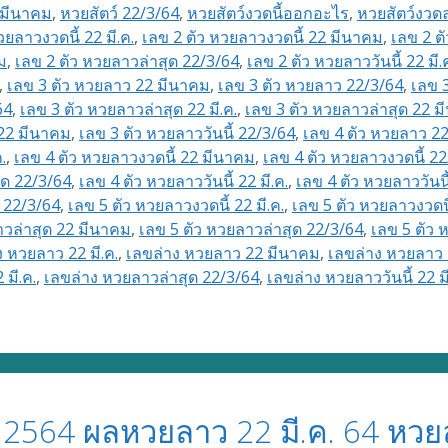
 มีนาคม
,
หวยสัตว์ 22/3/64
,
หวยสัตว์งวดนี้ออกอะไร
,
หวยสัตว์งวดล
วยลาวงวดนี้ 22 มี.ค.
,
เลข 2 ตัว หวยลาวงวดนี้ 22 มีนาคม
,
เลข 2 ต
ม
,
เลข 2 ตัว หวยลาวล่าสุด 22/3/64
,
เลข 2 ตัว หวยลาววันนี้ 22 มี.
,
เลข 3 ตัว หวยลาว 22 มีนาคม
,
เลข 3 ตัว หวยลาว 22/3/64
,
เลข 3
64
,
เลข 3 ตัว หวยลาวล่าสุด 22 มี.ค.
,
เลข 3 ตัว หวยลาวล่าสุด 22 
 22 มีนาคม
,
เลข 3 ตัว หวยลาววันนี้ 22/3/64
,
เลข 4 ตัว หวยลาว 22 
.
,
เลข 4 ตัว หวยลาวงวดนี้ 22 มีนาคม
,
เลข 4 ตัว หวยลาวงวดนี้ 2
ุด 22/3/64
,
เลข 4 ตัว หวยลาววันนี้ 22 มี.ค.
,
เลข 4 ตัว หวยลาววันน
 22/3/64
,
เลข 5 ตัว หวยลาวงวดนี้ 22 มี.ค.
,
เลข 5 ตัว หวยลาวงวดน
าวล่าสุด 22 มีนาคม
,
เลข 5 ตัว หวยลาวล่าสุด 22/3/64
,
เลข 5 ตัว ห
ง หวยลาว 22 มี.ค.
,
เลขล่าง หวยลาว 22 มีนาคม
,
เลขล่าง หวยลาว
 มี.ค.
,
เลขล่าง หวยลาวล่าสุด 22/3/64
,
เลขล่าง หวยลาววันนี้ 22 มี
564 ผลหวยลาว 22 มี.ค. 64 หวยลา