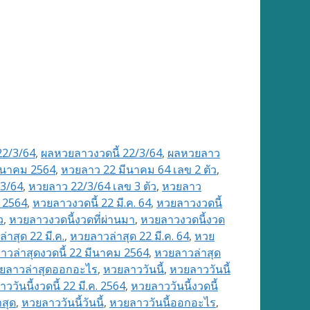
2/3/64
,
ผลหวยลาวงวดนี้ 22/3/64
,
ผลหวยลาว
ีนาคม 2564
,
หวยลาว 22 มีนาคม 64 เลข 2 ตัว
,
3/64
,
หวยลาว 22/3/64 เลข 3 ตัว
,
หวยลาว
. 2564
,
หวยลาวงวดนี้ 22 มี.ค. 64
,
หวยลาวงวดนี้
ว
,
หวยลาวงวดนี้งวดที่ผ่านมา
,
หวยลาวงวดนี้งวด
่าสุด 22 มี.ค.
,
หวยลาวล่าสุด 22 มี.ค. 64
,
หวย
าวล่าสุดงวดนี้ 22 มีนาคม 2564
,
หวยลาวล่าสุด
ยลาวล่าสุดออกอะไร
,
หวยลาววันนี้
,
หวยลาววันนี้
ววันนี้งวดนี้ 22 มี.ค. 2564
,
หวยลาววันนี้งวดนี้
าสุด
,
หวยลาววันนี้วันนี้
,
หวยลาววันนี้ออกอะไร
,