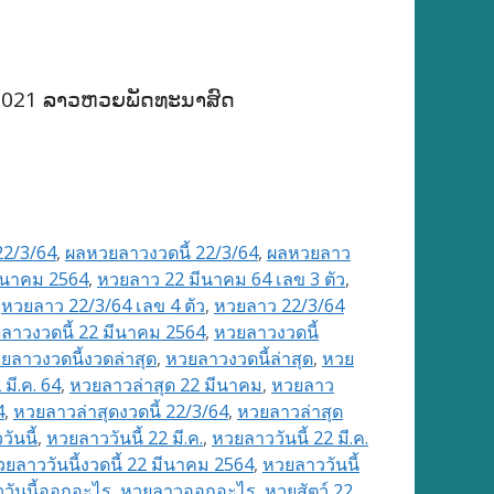
າ 2021 ລາວຫວຍພັດທະນາສົດ
2/3/64
,
ผลหวยลาวงวดนี้ 22/3/64
,
ผลหวยลาว
ีนาคม 2564
,
หวยลาว 22 มีนาคม 64 เลข 3 ตัว
,
,
หวยลาว 22/3/64 เลข 4 ตัว
,
หวยลาว 22/3/64
ลาวงวดนี้ 22 มีนาคม 2564
,
หวยลาวงวดนี้
ยลาวงวดนี้งวดล่าสุด
,
หวยลาวงวดนี้ล่าสุด
,
หวย
มี.ค. 64
,
หวยลาวล่าสุด 22 มีนาคม
,
หวยลาว
4
,
หวยลาวล่าสุดงวดนี้ 22/3/64
,
หวยลาวล่าสุด
ันนี้
,
หวยลาววันนี้ 22 มี.ค.
,
หวยลาววันนี้ 22 มี.ค.
ยลาววันนี้งวดนี้ 22 มีนาคม 2564
,
หวยลาววันนี้
วันนี้ออกอะไร
,
หวยลาวออกอะไร
,
หวยสัตว์ 22