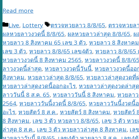
Read more
Categories
Tags
Live
,
Lottery
ตรวจหวยลาว 8/8/65
,
ตรวจหวยลาว
ผลหวยลาวงวดนี้ 8/8/65
,
ผลหวยลาวล่าสุด 8/8/65
,
ผ
หวยลาว 8 สิงหาคม 65 เลข 3 ตัว
,
หวยลาว 8 สิงหาคม
เลข 3 ตัว
,
หวยลาว 8/8/65 เลข4ตัว
,
หวยลาว 8/8/65 
หวยลาวงวดนี้ 8 สิงหาคม 2565
,
หวยลาวงวดนี้ 8/8/6
ลาวงวดนี้ล่าสุด
,
หวยลาวงวดนี้วันนี้
,
หวยลาวงวดนี้ออ
สิงหาคม
,
หวยลาวล่าสุด 8/8/65
,
หวยลาวล่าสุดงวดที่
หวยลาวล่าสุดงวดนี้ออกอะไร
,
หวยลาวล่าสุดงวดล่าสุ
ลาววันนี้ 8 ส.ค. 65
,
หวยลาววันนี้ 8 สิงหาคม
,
หวยลาวว
2564
,
หวยลาววันนี้งวดนี้ 8/8/65
,
หวยลาววันนี้งวดนี
อะไร
,
หวยสัตว์ 8 ส.ค.
,
หวยสัตว์ 8 สิงหาคม
,
หวยสัตว์ 
8 สิงหาคม
,
เลข 3 ตัว หวยลาว 8/8/65
,
เลข 3 ตัว หวย
ล่าสุด 8 ส.ค.
,
เลข 3 ตัว หวยลาวล่าสุด 8 สิงหาคม
,
เลข
หวยลาววันนี้ 8/8/65
,
เลข4ตัว หวยลาว 8 ส.ค.
,
เลข4ต