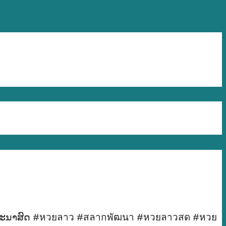
ພັດທະນາສົດ #หวยลาว #สลากพัฒนา #หวยลาวสด #หวย