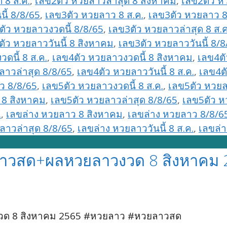
 8 ส.ค.
,
เลข2ตัว หวยลาวล่าสุด 8 สิงหาคม
,
เลข2ตัว ห
ี้ 8/8/65
,
เลข3ตัว หวยลาว 8 ส.ค.
,
เลข3ตัว หวยลาว 8
ตัว หวยลาวงวดนี้ 8/8/65
,
เลข3ตัว หวยลาวล่าสุด 8 ส.ค
ัว หวยลาววันนี้ 8 สิงหาคม
,
เลข3ตัว หวยลาววันนี้ 8/8
ดนี้ 8 ส.ค.
,
เลข4ตัว หวยลาวงวดนี้ 8 สิงหาคม
,
เลข4ตั
ลาวล่าสุด 8/8/65
,
เลข4ตัว หวยลาววันนี้ 8 ส.ค.
,
เลข4ตั
ว 8/8/65
,
เลข5ตัว หวยลาวงวดนี้ 8 ส.ค.
,
เลข5ตัว หวยล
 8 สิงหาคม
,
เลข5ตัว หวยลาวล่าสุด 8/8/65
,
เลข5ตัว หว
.
,
เลขล่าง หวยลาว 8 สิงหาคม
,
เลขล่าง หวยลาว 8/8/6
ลาวล่าสุด 8/8/65
,
เลขล่าง หวยลาววันนี้ 8 ส.ค.
,
เลขล่า
ลาวสด+ผลหวยลาวงวด 8 สิงหาคม
วด 8 สิงหาคม 2565 #หวยลาว #หวยลาวสด