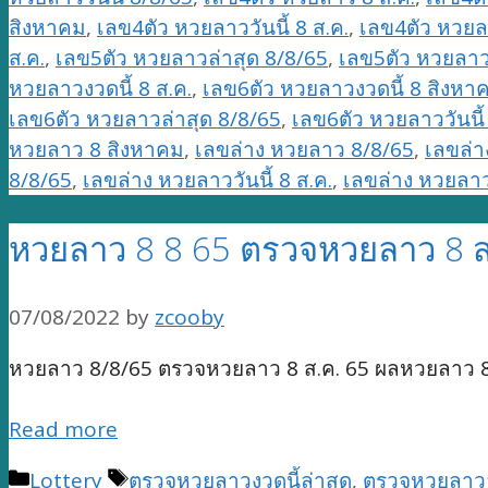
สิงหาคม
,
เลข4ตัว หวยลาววันนี้ 8 ส.ค.
,
เลข4ตัว หวยลา
ส.ค.
,
เลข5ตัว หวยลาวล่าสุด 8/8/65
,
เลข5ตัว หวยลาวว
หวยลาวงวดนี้ 8 ส.ค.
,
เลข6ตัว หวยลาวงวดนี้ 8 สิงหา
เลข6ตัว หวยลาวล่าสุด 8/8/65
,
เลข6ตัว หวยลาววันนี้ 
หวยลาว 8 สิงหาคม
,
เลขล่าง หวยลาว 8/8/65
,
เลขล่า
8/8/65
,
เลขล่าง หวยลาววันนี้ 8 ส.ค.
,
เลขล่าง หวยลาวว
หวยลาว 8 8 65 ตรวจหวยลาว 8 ส
07/08/2022
by
zcooby
หวยลาว 8/8/65 ตรวจหวยลาว 8 ส.ค. 65 ผลหวยลาว 
Read more
Categories
Tags
Lottery
ตรวจหวยลาวงวดนี้ล่าสุด
,
ตรวจหวยลาวล