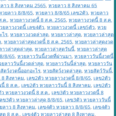
ลาว 8 สิงหาคม 2565
,
หวยลาว 8 สิงหาคม 65
หวยลาว 8/8/65
,
หวยลาว 8/8/65 เลข2ตัว
,
หวยลาว
ส.ค.
,
หวยลาวงวดนี้ 8 ส.ค. 2565
,
หวยลาวงวดนี้ 8 ส.ค.
วยลาวงวดนี้ เลข4ตัว
,
หวยลาวงวดนี้ เลข5ตัว
,
หวย
ะไร
,
หวยลาวงวดล่าสุด
,
หวยลาวล่าสุด
,
หวยลาวล่าสุด
า
,
หวยลาวล่าสุดงวดนี้ 8 ส.ค. 2565
,
หวยลาวล่าสุดงวด
าวล่าสุดล่าสุด
,
หวยลาวล่าสุดวันนี้
,
หวยลาวล่าสุด
 8/8/65
,
หวยลาววันนี้งวดที่ผ่านมา
,
หวยลาววันนี้งวดนี้
ยลาววันนี้งวดล่าสุด
,
หวยลาววันนี้ล่าสุด
,
หวยลาววัน
สัตว์งวดนี้ออกอะไร
,
หวยสัตว์งวดล่าสุด
,
หวยสัตว์วันนี้
,
้ 8 สิงหาคม
,
เลข2ตัว หวยลาวงวดนี้ 8/8/65
,
เลข2ตัว
ี้ 8 ส.ค.
,
เลข2ตัว หวยลาววันนี้ 8 สิงหาคม
,
เลข2ตัว
ัว หวยลาวงวดนี้ 8 ส.ค.
,
เลข3ตัว หวยลาวงวดนี้ 8
เลข3ตัว หวยลาวล่าสุด 8/8/65
,
เลข3ตัว หวยลาววันนี้
วยลาว 8 สิงหาคม
,
เลข4ตัว หวยลาว 8/8/65
,
เลข4ตัว
ุด 8 ส.ค.
,
เลข4ตัว หวยลาวล่าสุด 8 สิงหาคม
,