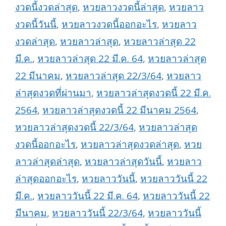
งวดนี้งวดล่าสุด
,
หวยลาวงวดนี้ล่าสุด
,
หวยลาว
งวดนี้วันนี้
,
หวยลาวงวดนี้ออกอะไร
,
หวยลาว
งวดล่าสุด
,
หวยลาวล่าสุด
,
หวยลาวล่าสุด 22
มี.ค.
,
หวยลาวล่าสุด 22 มี.ค. 64
,
หวยลาวล่าสุด
22 มีนาคม
,
หวยลาวล่าสุด 22/3/64
,
หวยลาว
ล่าสุดงวดที่ผ่านมา
,
หวยลาวล่าสุดงวดนี้ 22 มี.ค.
2564
,
หวยลาวล่าสุดงวดนี้ 22 มีนาคม 2564
,
หวยลาวล่าสุดงวดนี้ 22/3/64
,
หวยลาวล่าสุด
งวดนี้ออกอะไร
,
หวยลาวล่าสุดงวดล่าสุด
,
หวย
ลาวล่าสุดล่าสุด
,
หวยลาวล่าสุดวันนี้
,
หวยลาว
ล่าสุดออกอะไร
,
หวยลาววันนี้
,
หวยลาววันนี้ 22
มี.ค.
,
หวยลาววันนี้ 22 มี.ค. 64
,
หวยลาววันนี้ 22
มีนาคม
,
หวยลาววันนี้ 22/3/64
,
หวยลาววันนี้