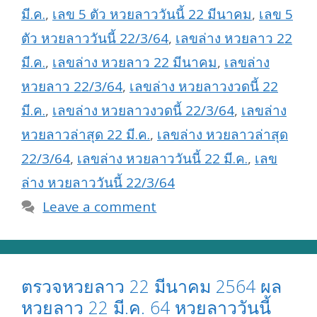
มี.ค.
,
เลข 5 ตัว หวยลาววันนี้ 22 มีนาคม
,
เลข 5
ตัว หวยลาววันนี้ 22/3/64
,
เลขล่าง หวยลาว 22
มี.ค.
,
เลขล่าง หวยลาว 22 มีนาคม
,
เลขล่าง
หวยลาว 22/3/64
,
เลขล่าง หวยลาวงวดนี้ 22
มี.ค.
,
เลขล่าง หวยลาวงวดนี้ 22/3/64
,
เลขล่าง
หวยลาวล่าสุด 22 มี.ค.
,
เลขล่าง หวยลาวล่าสุด
22/3/64
,
เลขล่าง หวยลาววันนี้ 22 มี.ค.
,
เลข
ล่าง หวยลาววันนี้ 22/3/64
Leave a comment
ตรวจหวยลาว 22 มีนาคม 2564 ผล
หวยลาว 22 มี.ค. 64 หวยลาววันนี้