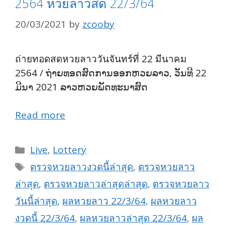
2564 หวยลาวสด 22/3/64
20/03/2021
by
zcooby
ถ่ายทอดสดหวยลาววันจันทร์ที่ 22 มีนาคม
2564 / ຖ່າຍທອດສົດການອອກຫວຍລາວ, ວັນທີ 22
ມີນາ 2021 ລາວຫວຍພັດທະນາສົດ
Read more
Categories
Live
,
Lottery
Tags
ตรวจหวยลาวงวดนี้ล่าสุด
,
ตรวจหวยลาว
ล่าสุด
,
ตรวจหวยลาวล่าสุดล่าสุด
,
ตรวจหวยลาว
วันนี้ล่าสุด
,
ผลหวยลาว 22/3/64
,
ผลหวยลาว
งวดนี้ 22/3/64
,
ผลหวยลาวล่าสุด 22/3/64
,
ผล