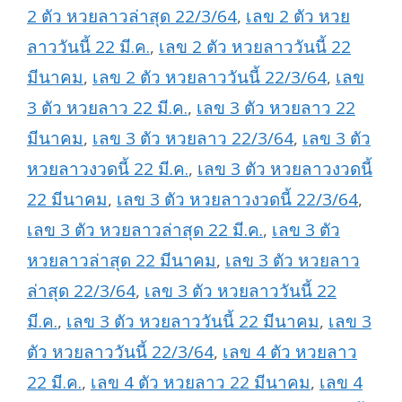
2 ตัว หวยลาวล่าสุด 22/3/64
,
เลข 2 ตัว หวย
ลาววันนี้ 22 มี.ค.
,
เลข 2 ตัว หวยลาววันนี้ 22
มีนาคม
,
เลข 2 ตัว หวยลาววันนี้ 22/3/64
,
เลข
3 ตัว หวยลาว 22 มี.ค.
,
เลข 3 ตัว หวยลาว 22
มีนาคม
,
เลข 3 ตัว หวยลาว 22/3/64
,
เลข 3 ตัว
หวยลาวงวดนี้ 22 มี.ค.
,
เลข 3 ตัว หวยลาวงวดนี้
22 มีนาคม
,
เลข 3 ตัว หวยลาวงวดนี้ 22/3/64
,
เลข 3 ตัว หวยลาวล่าสุด 22 มี.ค.
,
เลข 3 ตัว
หวยลาวล่าสุด 22 มีนาคม
,
เลข 3 ตัว หวยลาว
ล่าสุด 22/3/64
,
เลข 3 ตัว หวยลาววันนี้ 22
มี.ค.
,
เลข 3 ตัว หวยลาววันนี้ 22 มีนาคม
,
เลข 3
ตัว หวยลาววันนี้ 22/3/64
,
เลข 4 ตัว หวยลาว
22 มี.ค.
,
เลข 4 ตัว หวยลาว 22 มีนาคม
,
เลข 4