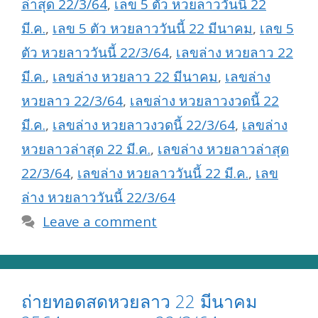
ล่าสุด 22/3/64
,
เลข 5 ตัว หวยลาววันนี้ 22
มี.ค.
,
เลข 5 ตัว หวยลาววันนี้ 22 มีนาคม
,
เลข 5
ตัว หวยลาววันนี้ 22/3/64
,
เลขล่าง หวยลาว 22
มี.ค.
,
เลขล่าง หวยลาว 22 มีนาคม
,
เลขล่าง
หวยลาว 22/3/64
,
เลขล่าง หวยลาวงวดนี้ 22
มี.ค.
,
เลขล่าง หวยลาวงวดนี้ 22/3/64
,
เลขล่าง
หวยลาวล่าสุด 22 มี.ค.
,
เลขล่าง หวยลาวล่าสุด
22/3/64
,
เลขล่าง หวยลาววันนี้ 22 มี.ค.
,
เลข
ล่าง หวยลาววันนี้ 22/3/64
Leave a comment
ถ่ายทอดสดหวยลาว 22 มีนาคม