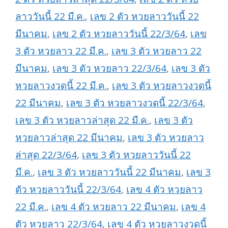
ลาววันนี้ 22 มี.ค.
,
เลข 2 ตัว หวยลาววันนี้ 22
มีนาคม
,
เลข 2 ตัว หวยลาววันนี้ 22/3/64
,
เลข
3 ตัว หวยลาว 22 มี.ค.
,
เลข 3 ตัว หวยลาว 22
มีนาคม
,
เลข 3 ตัว หวยลาว 22/3/64
,
เลข 3 ตัว
หวยลาวงวดนี้ 22 มี.ค.
,
เลข 3 ตัว หวยลาวงวดนี้
22 มีนาคม
,
เลข 3 ตัว หวยลาวงวดนี้ 22/3/64
,
เลข 3 ตัว หวยลาวล่าสุด 22 มี.ค.
,
เลข 3 ตัว
หวยลาวล่าสุด 22 มีนาคม
,
เลข 3 ตัว หวยลาว
ล่าสุด 22/3/64
,
เลข 3 ตัว หวยลาววันนี้ 22
มี.ค.
,
เลข 3 ตัว หวยลาววันนี้ 22 มีนาคม
,
เลข 3
ตัว หวยลาววันนี้ 22/3/64
,
เลข 4 ตัว หวยลาว
22 มี.ค.
,
เลข 4 ตัว หวยลาว 22 มีนาคม
,
เลข 4
ตัว หวยลาว 22/3/64
,
เลข 4 ตัว หวยลาวงวดนี้