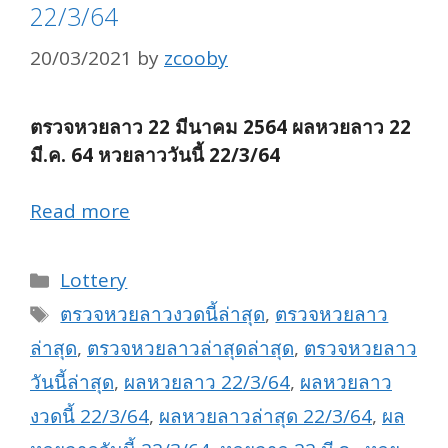
22/3/64
20/03/2021
by
zcooby
ตรวจหวยลาว 22 มีนาคม 2564 ผลหวยลาว 22
มี.ค. 64 หวยลาววันนี้ 22/3/64
Read more
Categories
Lottery
Tags
ตรวจหวยลาวงวดนี้ล่าสุด
,
ตรวจหวยลาว
ล่าสุด
,
ตรวจหวยลาวล่าสุดล่าสุด
,
ตรวจหวยลาว
วันนี้ล่าสุด
,
ผลหวยลาว 22/3/64
,
ผลหวยลาว
งวดนี้ 22/3/64
,
ผลหวยลาวล่าสุด 22/3/64
,
ผล