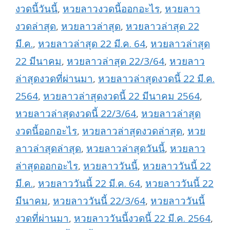
งวดนี้วันนี้
,
หวยลาวงวดนี้ออกอะไร
,
หวยลาว
งวดล่าสุด
,
หวยลาวล่าสุด
,
หวยลาวล่าสุด 22
มี.ค.
,
หวยลาวล่าสุด 22 มี.ค. 64
,
หวยลาวล่าสุด
22 มีนาคม
,
หวยลาวล่าสุด 22/3/64
,
หวยลาว
ล่าสุดงวดที่ผ่านมา
,
หวยลาวล่าสุดงวดนี้ 22 มี.ค.
2564
,
หวยลาวล่าสุดงวดนี้ 22 มีนาคม 2564
,
หวยลาวล่าสุดงวดนี้ 22/3/64
,
หวยลาวล่าสุด
งวดนี้ออกอะไร
,
หวยลาวล่าสุดงวดล่าสุด
,
หวย
ลาวล่าสุดล่าสุด
,
หวยลาวล่าสุดวันนี้
,
หวยลาว
ล่าสุดออกอะไร
,
หวยลาววันนี้
,
หวยลาววันนี้ 22
มี.ค.
,
หวยลาววันนี้ 22 มี.ค. 64
,
หวยลาววันนี้ 22
มีนาคม
,
หวยลาววันนี้ 22/3/64
,
หวยลาววันนี้
งวดที่ผ่านมา
,
หวยลาววันนี้งวดนี้ 22 มี.ค. 2564
,