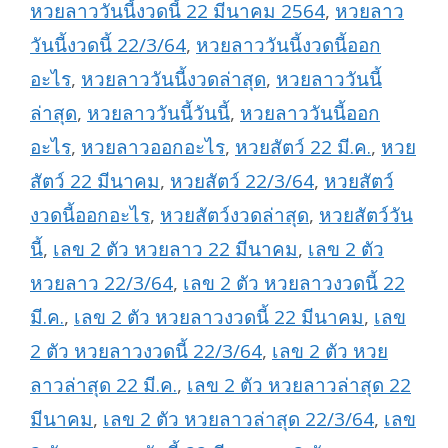
หวยลาววันนี้งวดนี้ 22 มีนาคม 2564
,
หวยลาว
วันนี้งวดนี้ 22/3/64
,
หวยลาววันนี้งวดนี้ออก
อะไร
,
หวยลาววันนี้งวดล่าสุด
,
หวยลาววันนี้
ล่าสุด
,
หวยลาววันนี้วันนี้
,
หวยลาววันนี้ออก
อะไร
,
หวยลาวออกอะไร
,
หวยสัตว์ 22 มี.ค.
,
หวย
สัตว์ 22 มีนาคม
,
หวยสัตว์ 22/3/64
,
หวยสัตว์
งวดนี้ออกอะไร
,
หวยสัตว์งวดล่าสุด
,
หวยสัตว์วัน
นี้
,
เลข 2 ตัว หวยลาว 22 มีนาคม
,
เลข 2 ตัว
หวยลาว 22/3/64
,
เลข 2 ตัว หวยลาวงวดนี้ 22
มี.ค.
,
เลข 2 ตัว หวยลาวงวดนี้ 22 มีนาคม
,
เลข
2 ตัว หวยลาวงวดนี้ 22/3/64
,
เลข 2 ตัว หวย
ลาวล่าสุด 22 มี.ค.
,
เลข 2 ตัว หวยลาวล่าสุด 22
มีนาคม
,
เลข 2 ตัว หวยลาวล่าสุด 22/3/64
,
เลข