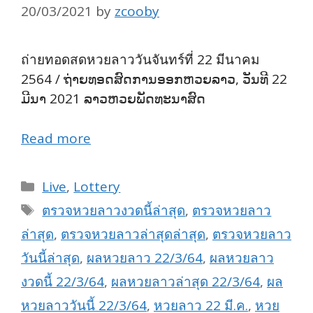
20/03/2021
by
zcooby
ถ่ายทอดสดหวยลาววันจันทร์ที่ 22 มีนาคม
2564 / ຖ່າຍທອດສົດການອອກຫວຍລາວ, ວັນທີ 22
ມີນາ 2021 ລາວຫວຍພັດທະນາສົດ
Read more
Categories
Live
,
Lottery
Tags
ตรวจหวยลาวงวดนี้ล่าสุด
,
ตรวจหวยลาว
ล่าสุด
,
ตรวจหวยลาวล่าสุดล่าสุด
,
ตรวจหวยลาว
วันนี้ล่าสุด
,
ผลหวยลาว 22/3/64
,
ผลหวยลาว
งวดนี้ 22/3/64
,
ผลหวยลาวล่าสุด 22/3/64
,
ผล
หวยลาววันนี้ 22/3/64
,
หวยลาว 22 มี.ค.
,
หวย