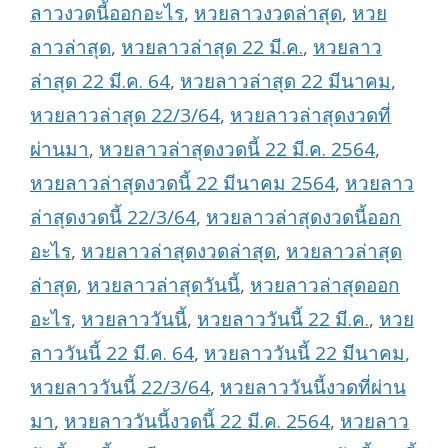
ลาวงวดนี้ออกอะไร
,
หวยลาวงวดล่าสุด
,
หวย
ลาวล่าสุด
,
หวยลาวล่าสุด 22 มี.ค.
,
หวยลาว
ล่าสุด 22 มี.ค. 64
,
หวยลาวล่าสุด 22 มีนาคม
,
หวยลาวล่าสุด 22/3/64
,
หวยลาวล่าสุดงวดที่
ผ่านมา
,
หวยลาวล่าสุดงวดนี้ 22 มี.ค. 2564
,
หวยลาวล่าสุดงวดนี้ 22 มีนาคม 2564
,
หวยลาว
ล่าสุดงวดนี้ 22/3/64
,
หวยลาวล่าสุดงวดนี้ออก
อะไร
,
หวยลาวล่าสุดงวดล่าสุด
,
หวยลาวล่าสุด
ล่าสุด
,
หวยลาวล่าสุดวันนี้
,
หวยลาวล่าสุดออก
อะไร
,
หวยลาววันนี้
,
หวยลาววันนี้ 22 มี.ค.
,
หวย
ลาววันนี้ 22 มี.ค. 64
,
หวยลาววันนี้ 22 มีนาคม
,
หวยลาววันนี้ 22/3/64
,
หวยลาววันนี้งวดที่ผ่าน
มา
,
หวยลาววันนี้งวดนี้ 22 มี.ค. 2564
,
หวยลาว