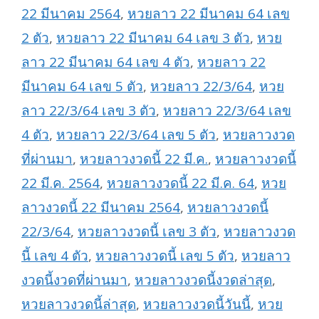
22 มีนาคม 2564
,
หวยลาว 22 มีนาคม 64 เลข
2 ตัว
,
หวยลาว 22 มีนาคม 64 เลข 3 ตัว
,
หวย
ลาว 22 มีนาคม 64 เลข 4 ตัว
,
หวยลาว 22
มีนาคม 64 เลข 5 ตัว
,
หวยลาว 22/3/64
,
หวย
ลาว 22/3/64 เลข 3 ตัว
,
หวยลาว 22/3/64 เลข
4 ตัว
,
หวยลาว 22/3/64 เลข 5 ตัว
,
หวยลาวงวด
ที่ผ่านมา
,
หวยลาวงวดนี้ 22 มี.ค.
,
หวยลาวงวดนี้
22 มี.ค. 2564
,
หวยลาวงวดนี้ 22 มี.ค. 64
,
หวย
ลาวงวดนี้ 22 มีนาคม 2564
,
หวยลาวงวดนี้
22/3/64
,
หวยลาวงวดนี้ เลข 3 ตัว
,
หวยลาวงวด
นี้ เลข 4 ตัว
,
หวยลาวงวดนี้ เลข 5 ตัว
,
หวยลาว
งวดนี้งวดที่ผ่านมา
,
หวยลาวงวดนี้งวดล่าสุด
,
หวยลาวงวดนี้ล่าสุด
,
หวยลาวงวดนี้วันนี้
,
หวย