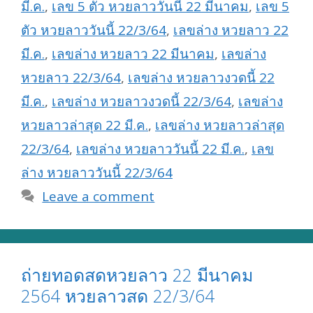
มี.ค.
,
เลข 5 ตัว หวยลาววันนี้ 22 มีนาคม
,
เลข 5
ตัว หวยลาววันนี้ 22/3/64
,
เลขล่าง หวยลาว 22
มี.ค.
,
เลขล่าง หวยลาว 22 มีนาคม
,
เลขล่าง
หวยลาว 22/3/64
,
เลขล่าง หวยลาวงวดนี้ 22
มี.ค.
,
เลขล่าง หวยลาวงวดนี้ 22/3/64
,
เลขล่าง
หวยลาวล่าสุด 22 มี.ค.
,
เลขล่าง หวยลาวล่าสุด
22/3/64
,
เลขล่าง หวยลาววันนี้ 22 มี.ค.
,
เลข
ล่าง หวยลาววันนี้ 22/3/64
Leave a comment
ถ่ายทอดสดหวยลาว 22 มีนาคม
2564 หวยลาวสด 22/3/64