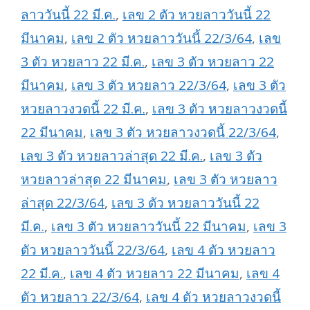
ลาววันนี้ 22 มี.ค.
,
เลข 2 ตัว หวยลาววันนี้ 22
มีนาคม
,
เลข 2 ตัว หวยลาววันนี้ 22/3/64
,
เลข
3 ตัว หวยลาว 22 มี.ค.
,
เลข 3 ตัว หวยลาว 22
มีนาคม
,
เลข 3 ตัว หวยลาว 22/3/64
,
เลข 3 ตัว
หวยลาวงวดนี้ 22 มี.ค.
,
เลข 3 ตัว หวยลาวงวดนี้
22 มีนาคม
,
เลข 3 ตัว หวยลาวงวดนี้ 22/3/64
,
เลข 3 ตัว หวยลาวล่าสุด 22 มี.ค.
,
เลข 3 ตัว
หวยลาวล่าสุด 22 มีนาคม
,
เลข 3 ตัว หวยลาว
ล่าสุด 22/3/64
,
เลข 3 ตัว หวยลาววันนี้ 22
มี.ค.
,
เลข 3 ตัว หวยลาววันนี้ 22 มีนาคม
,
เลข 3
ตัว หวยลาววันนี้ 22/3/64
,
เลข 4 ตัว หวยลาว
22 มี.ค.
,
เลข 4 ตัว หวยลาว 22 มีนาคม
,
เลข 4
ตัว หวยลาว 22/3/64
,
เลข 4 ตัว หวยลาวงวดนี้