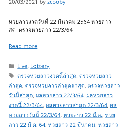
20/03/2021
by
zcooby
หวยลาวงวดวันที่ 22 มีนาคม 2564 หวยลาว
สด+ตรวจหวยลาว 22/3/64
Read more
Categories
Live
,
Lottery
Tags
ตรวจหวยลาวงวดนี้ล่าสุด
,
ตรวจหวยลาว
ล่าสุด
,
ตรวจหวยลาวล่าสุดล่าสุด
,
ตรวจหวยลาว
วันนี้ล่าสุด
,
ผลหวยลาว 22/3/64
,
ผลหวยลาว
งวดนี้ 22/3/64
,
ผลหวยลาวล่าสุด 22/3/64
,
ผล
หวยลาววันนี้ 22/3/64
,
หวยลาว 22 มี.ค.
,
หวย
ลาว 22 มี.ค. 64
,
หวยลาว 22 มีนาคม
,
หวยลาว