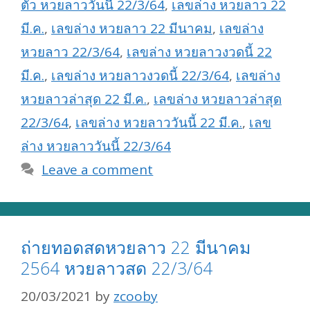
ตัว หวยลาววันนี้ 22/3/64
,
เลขล่าง หวยลาว 22
มี.ค.
,
เลขล่าง หวยลาว 22 มีนาคม
,
เลขล่าง
หวยลาว 22/3/64
,
เลขล่าง หวยลาวงวดนี้ 22
มี.ค.
,
เลขล่าง หวยลาวงวดนี้ 22/3/64
,
เลขล่าง
หวยลาวล่าสุด 22 มี.ค.
,
เลขล่าง หวยลาวล่าสุด
22/3/64
,
เลขล่าง หวยลาววันนี้ 22 มี.ค.
,
เลข
ล่าง หวยลาววันนี้ 22/3/64
Leave a comment
ถ่ายทอดสดหวยลาว 22 มีนาคม
2564 หวยลาวสด 22/3/64
20/03/2021
by
zcooby