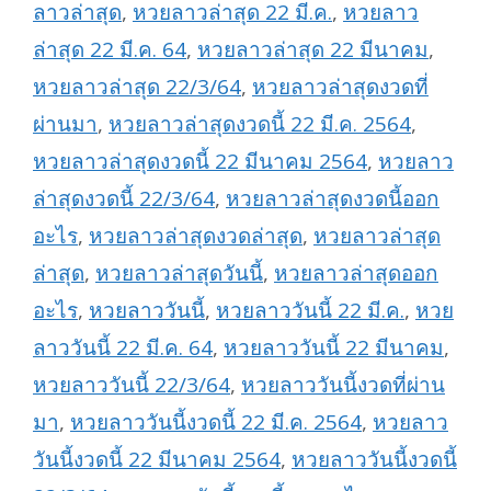
ลาวล่าสุด
,
หวยลาวล่าสุด 22 มี.ค.
,
หวยลาว
ล่าสุด 22 มี.ค. 64
,
หวยลาวล่าสุด 22 มีนาคม
,
หวยลาวล่าสุด 22/3/64
,
หวยลาวล่าสุดงวดที่
ผ่านมา
,
หวยลาวล่าสุดงวดนี้ 22 มี.ค. 2564
,
หวยลาวล่าสุดงวดนี้ 22 มีนาคม 2564
,
หวยลาว
ล่าสุดงวดนี้ 22/3/64
,
หวยลาวล่าสุดงวดนี้ออก
อะไร
,
หวยลาวล่าสุดงวดล่าสุด
,
หวยลาวล่าสุด
ล่าสุด
,
หวยลาวล่าสุดวันนี้
,
หวยลาวล่าสุดออก
อะไร
,
หวยลาววันนี้
,
หวยลาววันนี้ 22 มี.ค.
,
หวย
ลาววันนี้ 22 มี.ค. 64
,
หวยลาววันนี้ 22 มีนาคม
,
หวยลาววันนี้ 22/3/64
,
หวยลาววันนี้งวดที่ผ่าน
มา
,
หวยลาววันนี้งวดนี้ 22 มี.ค. 2564
,
หวยลาว
วันนี้งวดนี้ 22 มีนาคม 2564
,
หวยลาววันนี้งวดนี้