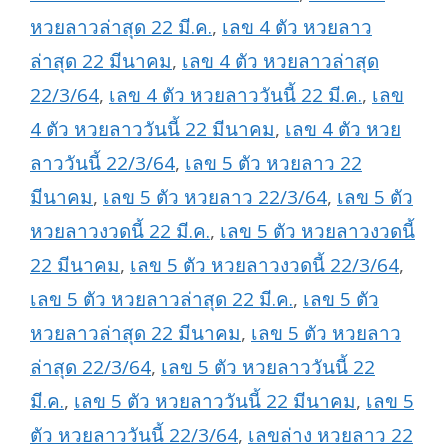
หวยลาวล่าสุด 22 มี.ค.
,
เลข 4 ตัว หวยลาว
ล่าสุด 22 มีนาคม
,
เลข 4 ตัว หวยลาวล่าสุด
22/3/64
,
เลข 4 ตัว หวยลาววันนี้ 22 มี.ค.
,
เลข
4 ตัว หวยลาววันนี้ 22 มีนาคม
,
เลข 4 ตัว หวย
ลาววันนี้ 22/3/64
,
เลข 5 ตัว หวยลาว 22
มีนาคม
,
เลข 5 ตัว หวยลาว 22/3/64
,
เลข 5 ตัว
หวยลาวงวดนี้ 22 มี.ค.
,
เลข 5 ตัว หวยลาวงวดนี้
22 มีนาคม
,
เลข 5 ตัว หวยลาวงวดนี้ 22/3/64
,
เลข 5 ตัว หวยลาวล่าสุด 22 มี.ค.
,
เลข 5 ตัว
หวยลาวล่าสุด 22 มีนาคม
,
เลข 5 ตัว หวยลาว
ล่าสุด 22/3/64
,
เลข 5 ตัว หวยลาววันนี้ 22
มี.ค.
,
เลข 5 ตัว หวยลาววันนี้ 22 มีนาคม
,
เลข 5
ตัว หวยลาววันนี้ 22/3/64
,
เลขล่าง หวยลาว 22