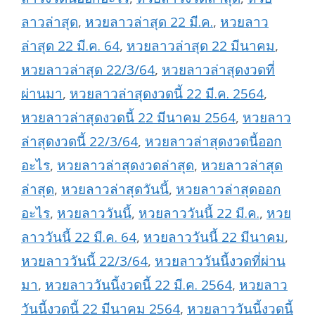
ลาวล่าสุด
,
หวยลาวล่าสุด 22 มี.ค.
,
หวยลาว
ล่าสุด 22 มี.ค. 64
,
หวยลาวล่าสุด 22 มีนาคม
,
หวยลาวล่าสุด 22/3/64
,
หวยลาวล่าสุดงวดที่
ผ่านมา
,
หวยลาวล่าสุดงวดนี้ 22 มี.ค. 2564
,
หวยลาวล่าสุดงวดนี้ 22 มีนาคม 2564
,
หวยลาว
ล่าสุดงวดนี้ 22/3/64
,
หวยลาวล่าสุดงวดนี้ออก
อะไร
,
หวยลาวล่าสุดงวดล่าสุด
,
หวยลาวล่าสุด
ล่าสุด
,
หวยลาวล่าสุดวันนี้
,
หวยลาวล่าสุดออก
อะไร
,
หวยลาววันนี้
,
หวยลาววันนี้ 22 มี.ค.
,
หวย
ลาววันนี้ 22 มี.ค. 64
,
หวยลาววันนี้ 22 มีนาคม
,
หวยลาววันนี้ 22/3/64
,
หวยลาววันนี้งวดที่ผ่าน
มา
,
หวยลาววันนี้งวดนี้ 22 มี.ค. 2564
,
หวยลาว
วันนี้งวดนี้ 22 มีนาคม 2564
,
หวยลาววันนี้งวดนี้