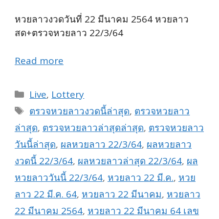
หวยลาวงวดวันที่ 22 มีนาคม 2564 หวยลาว
สด+ตรวจหวยลาว 22/3/64
Read more
Categories
Live
,
Lottery
Tags
ตรวจหวยลาวงวดนี้ล่าสุด
,
ตรวจหวยลาว
ล่าสุด
,
ตรวจหวยลาวล่าสุดล่าสุด
,
ตรวจหวยลาว
วันนี้ล่าสุด
,
ผลหวยลาว 22/3/64
,
ผลหวยลาว
งวดนี้ 22/3/64
,
ผลหวยลาวล่าสุด 22/3/64
,
ผล
หวยลาววันนี้ 22/3/64
,
หวยลาว 22 มี.ค.
,
หวย
ลาว 22 มี.ค. 64
,
หวยลาว 22 มีนาคม
,
หวยลาว
22 มีนาคม 2564
,
หวยลาว 22 มีนาคม 64 เลข