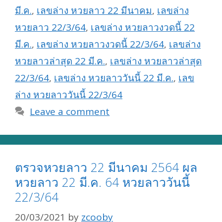
มี.ค.
,
เลขล่าง หวยลาว 22 มีนาคม
,
เลขล่าง
หวยลาว 22/3/64
,
เลขล่าง หวยลาวงวดนี้ 22
มี.ค.
,
เลขล่าง หวยลาวงวดนี้ 22/3/64
,
เลขล่าง
หวยลาวล่าสุด 22 มี.ค.
,
เลขล่าง หวยลาวล่าสุด
22/3/64
,
เลขล่าง หวยลาววันนี้ 22 มี.ค.
,
เลข
ล่าง หวยลาววันนี้ 22/3/64
Leave a comment
ตรวจหวยลาว 22 มีนาคม 2564 ผล
หวยลาว 22 มี.ค. 64 หวยลาววันนี้
22/3/64
20/03/2021
by
zcooby