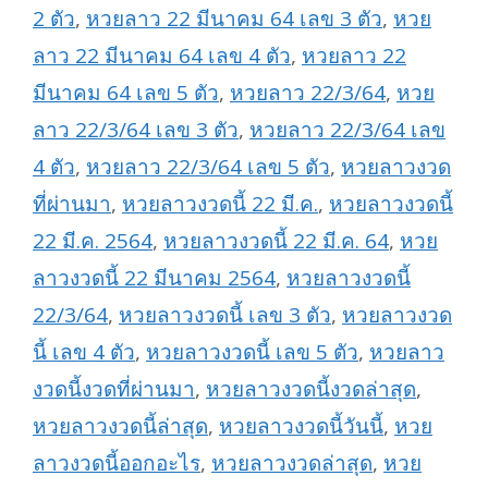
2 ตัว
,
หวยลาว 22 มีนาคม 64 เลข 3 ตัว
,
หวย
ลาว 22 มีนาคม 64 เลข 4 ตัว
,
หวยลาว 22
มีนาคม 64 เลข 5 ตัว
,
หวยลาว 22/3/64
,
หวย
ลาว 22/3/64 เลข 3 ตัว
,
หวยลาว 22/3/64 เลข
4 ตัว
,
หวยลาว 22/3/64 เลข 5 ตัว
,
หวยลาวงวด
ที่ผ่านมา
,
หวยลาวงวดนี้ 22 มี.ค.
,
หวยลาวงวดนี้
22 มี.ค. 2564
,
หวยลาวงวดนี้ 22 มี.ค. 64
,
หวย
ลาวงวดนี้ 22 มีนาคม 2564
,
หวยลาวงวดนี้
22/3/64
,
หวยลาวงวดนี้ เลข 3 ตัว
,
หวยลาวงวด
นี้ เลข 4 ตัว
,
หวยลาวงวดนี้ เลข 5 ตัว
,
หวยลาว
งวดนี้งวดที่ผ่านมา
,
หวยลาวงวดนี้งวดล่าสุด
,
หวยลาวงวดนี้ล่าสุด
,
หวยลาวงวดนี้วันนี้
,
หวย
ลาวงวดนี้ออกอะไร
,
หวยลาวงวดล่าสุด
,
หวย