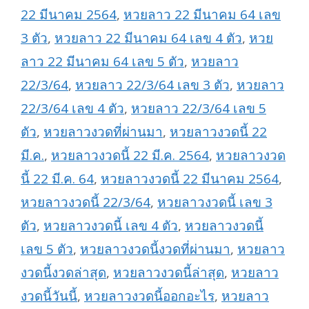
22 มีนาคม 2564
,
หวยลาว 22 มีนาคม 64 เลข
3 ตัว
,
หวยลาว 22 มีนาคม 64 เลข 4 ตัว
,
หวย
ลาว 22 มีนาคม 64 เลข 5 ตัว
,
หวยลาว
22/3/64
,
หวยลาว 22/3/64 เลข 3 ตัว
,
หวยลาว
22/3/64 เลข 4 ตัว
,
หวยลาว 22/3/64 เลข 5
ตัว
,
หวยลาวงวดที่ผ่านมา
,
หวยลาวงวดนี้ 22
มี.ค.
,
หวยลาวงวดนี้ 22 มี.ค. 2564
,
หวยลาวงวด
นี้ 22 มี.ค. 64
,
หวยลาวงวดนี้ 22 มีนาคม 2564
,
หวยลาวงวดนี้ 22/3/64
,
หวยลาวงวดนี้ เลข 3
ตัว
,
หวยลาวงวดนี้ เลข 4 ตัว
,
หวยลาวงวดนี้
เลข 5 ตัว
,
หวยลาวงวดนี้งวดที่ผ่านมา
,
หวยลาว
งวดนี้งวดล่าสุด
,
หวยลาวงวดนี้ล่าสุด
,
หวยลาว
งวดนี้วันนี้
,
หวยลาวงวดนี้ออกอะไร
,
หวยลาว