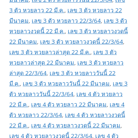
3 ตัว หวยลาว 22 มี.ค.
,
เลข 3 ตัว หวยลาว 22
มีนาคม
,
เลข 3 ตัว หวยลาว 22/3/64
,
เลข 3 ตัว
หวยลาวงวดนี้ 22 มี.ค.
,
เลข 3 ตัว หวยลาวงวดนี้
22 มีนาคม
,
เลข 3 ตัว หวยลาวงวดนี้ 22/3/64
,
เลข 3 ตัว หวยลาวล่าสุด 22 มี.ค.
,
เลข 3 ตัว
หวยลาวล่าสุด 22 มีนาคม
,
เลข 3 ตัว หวยลาว
ล่าสุด 22/3/64
,
เลข 3 ตัว หวยลาววันนี้ 22
มี.ค.
,
เลข 3 ตัว หวยลาววันนี้ 22 มีนาคม
,
เลข 3
ตัว หวยลาววันนี้ 22/3/64
,
เลข 4 ตัว หวยลาว
22 มี.ค.
,
เลข 4 ตัว หวยลาว 22 มีนาคม
,
เลข 4
ตัว หวยลาว 22/3/64
,
เลข 4 ตัว หวยลาวงวดนี้
22 มี.ค.
,
เลข 4 ตัว หวยลาวงวดนี้ 22 มีนาคม
,
เลข 4 ตัว หวยลาวงวดนี้ 22/3/64
,
เลข 4 ตัว