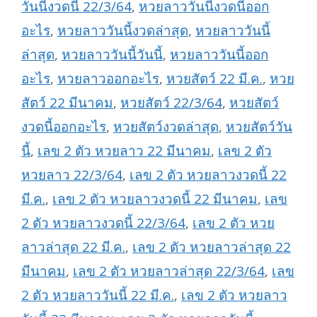
วันนี้งวดนี้ 22/3/64
,
หวยลาววันนี้งวดนี้ออก
อะไร
,
หวยลาววันนี้งวดล่าสุด
,
หวยลาววันนี้
ล่าสุด
,
หวยลาววันนี้วันนี้
,
หวยลาววันนี้ออก
อะไร
,
หวยลาวออกอะไร
,
หวยสัตว์ 22 มี.ค.
,
หวย
สัตว์ 22 มีนาคม
,
หวยสัตว์ 22/3/64
,
หวยสัตว์
งวดนี้ออกอะไร
,
หวยสัตว์งวดล่าสุด
,
หวยสัตว์วัน
นี้
,
เลข 2 ตัว หวยลาว 22 มีนาคม
,
เลข 2 ตัว
หวยลาว 22/3/64
,
เลข 2 ตัว หวยลาวงวดนี้ 22
มี.ค.
,
เลข 2 ตัว หวยลาวงวดนี้ 22 มีนาคม
,
เลข
2 ตัว หวยลาวงวดนี้ 22/3/64
,
เลข 2 ตัว หวย
ลาวล่าสุด 22 มี.ค.
,
เลข 2 ตัว หวยลาวล่าสุด 22
มีนาคม
,
เลข 2 ตัว หวยลาวล่าสุด 22/3/64
,
เลข
2 ตัว หวยลาววันนี้ 22 มี.ค.
,
เลข 2 ตัว หวยลาว