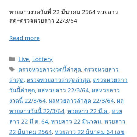
หวยลาวงวดวันที่ 22 มีนาคม 2564 หวยลาว
สด+ตรวจหวยลาว 22/3/64
Read more
Categories
Live
,
Lottery
Tags
ตรวจหวยลาวงวดนี้ล่าสุด
,
ตรวจหวยลาว
ล่าสุด
,
ตรวจหวยลาวล่าสุดล่าสุด
,
ตรวจหวยลาว
วันนี้ล่าสุด
,
ผลหวยลาว 22/3/64
,
ผลหวยลาว
งวดนี้ 22/3/64
,
ผลหวยลาวล่าสุด 22/3/64
,
ผล
หวยลาววันนี้ 22/3/64
,
หวยลาว 22 มี.ค.
,
หวย
ลาว 22 มี.ค. 64
,
หวยลาว 22 มีนาคม
,
หวยลาว
22 มีนาคม 2564
,
หวยลาว 22 มีนาคม 64 เลข