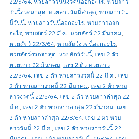
22/3/64
,
หวยลาววันนี้งวดนี้ออกอะไร
,
หวยลาว
วันนี้งวดล่าสุด
,
หวยลาววันนี้ล่าสุด
,
หวยลาววัน
นี้วันนี้
,
หวยลาววันนี้ออกอะไร
,
หวยลาวออก
อะไร
,
หวยสัตว์ 22 มี.ค.
,
หวยสัตว์ 22 มีนาคม
,
หวยสัตว์ 22/3/64
,
หวยสัตว์งวดนี้ออกอะไร
,
หวยสัตว์งวดล่าสุด
,
หวยสัตว์วันนี้
,
เลข 2 ตัว
หวยลาว 22 มีนาคม
,
เลข 2 ตัว หวยลาว
22/3/64
,
เลข 2 ตัว หวยลาวงวดนี้ 22 มี.ค.
,
เลข
2 ตัว หวยลาวงวดนี้ 22 มีนาคม
,
เลข 2 ตัว หวย
ลาวงวดนี้ 22/3/64
,
เลข 2 ตัว หวยลาวล่าสุด 22
มี.ค.
,
เลข 2 ตัว หวยลาวล่าสุด 22 มีนาคม
,
เลข
2 ตัว หวยลาวล่าสุด 22/3/64
,
เลข 2 ตัว หวย
ลาววันนี้ 22 มี.ค.
,
เลข 2 ตัว หวยลาววันนี้ 22
มีนาคม
,
เลข 2 ตัว หวยลาววันนี้ 22/3/64
,
เลข