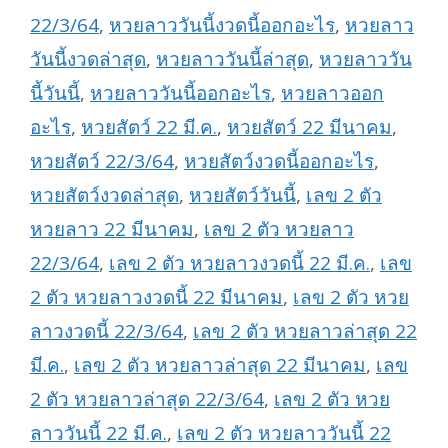
22/3/64
,
หวยลาววันนี้งวดนี้ออกอะไร
,
หวยลาว
วันนี้งวดล่าสุด
,
หวยลาววันนี้ล่าสุด
,
หวยลาววัน
นี้วันนี้
,
หวยลาววันนี้ออกอะไร
,
หวยลาวออก
อะไร
,
หวยสัตว์ 22 มี.ค.
,
หวยสัตว์ 22 มีนาคม
,
หวยสัตว์ 22/3/64
,
หวยสัตว์งวดนี้ออกอะไร
,
หวยสัตว์งวดล่าสุด
,
หวยสัตว์วันนี้
,
เลข 2 ตัว
หวยลาว 22 มีนาคม
,
เลข 2 ตัว หวยลาว
22/3/64
,
เลข 2 ตัว หวยลาวงวดนี้ 22 มี.ค.
,
เลข
2 ตัว หวยลาวงวดนี้ 22 มีนาคม
,
เลข 2 ตัว หวย
ลาวงวดนี้ 22/3/64
,
เลข 2 ตัว หวยลาวล่าสุด 22
มี.ค.
,
เลข 2 ตัว หวยลาวล่าสุด 22 มีนาคม
,
เลข
2 ตัว หวยลาวล่าสุด 22/3/64
,
เลข 2 ตัว หวย
ลาววันนี้ 22 มี.ค.
,
เลข 2 ตัว หวยลาววันนี้ 22