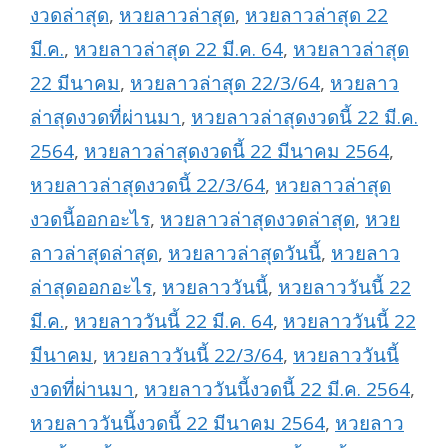
งวดล่าสุด
,
หวยลาวล่าสุด
,
หวยลาวล่าสุด 22
มี.ค.
,
หวยลาวล่าสุด 22 มี.ค. 64
,
หวยลาวล่าสุด
22 มีนาคม
,
หวยลาวล่าสุด 22/3/64
,
หวยลาว
ล่าสุดงวดที่ผ่านมา
,
หวยลาวล่าสุดงวดนี้ 22 มี.ค.
2564
,
หวยลาวล่าสุดงวดนี้ 22 มีนาคม 2564
,
หวยลาวล่าสุดงวดนี้ 22/3/64
,
หวยลาวล่าสุด
งวดนี้ออกอะไร
,
หวยลาวล่าสุดงวดล่าสุด
,
หวย
ลาวล่าสุดล่าสุด
,
หวยลาวล่าสุดวันนี้
,
หวยลาว
ล่าสุดออกอะไร
,
หวยลาววันนี้
,
หวยลาววันนี้ 22
มี.ค.
,
หวยลาววันนี้ 22 มี.ค. 64
,
หวยลาววันนี้ 22
มีนาคม
,
หวยลาววันนี้ 22/3/64
,
หวยลาววันนี้
งวดที่ผ่านมา
,
หวยลาววันนี้งวดนี้ 22 มี.ค. 2564
,
หวยลาววันนี้งวดนี้ 22 มีนาคม 2564
,
หวยลาว