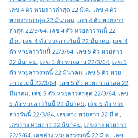
เลข 4 ตัว หวยลาวล่าสุด 22 มี.ค.
,
เลข 4 ตัว
หวยลาวล่าสุด 22 มีนาคม
,
เลข 4 ตัว หวยลาว
ล่าสุด 22/3/64
,
เลข 4 ตัว หวยลาววันนี้ 22
มี.ค.
,
เลข 4 ตัว หวยลาววันนี้ 22 มีนาคม
,
เลข 4
ตัว หวยลาววันนี้ 22/3/64
,
เลข 5 ตัว หวยลาว
22 มีนาคม
,
เลข 5 ตัว หวยลาว 22/3/64
,
เลข 5
ตัว หวยลาวงวดนี้ 22 มีนาคม
,
เลข 5 ตัว หวย
ลาวงวดนี้ 22/3/64
,
เลข 5 ตัว หวยลาวล่าสุด 22
มีนาคม
,
เลข 5 ตัว หวยลาวล่าสุด 22/3/64
,
เลข
5 ตัว หวยลาววันนี้ 22 มีนาคม
,
เลข 5 ตัว หวย
ลาววันนี้ 22/3/64
,
เลขล่าง หวยลาว 22 มี.ค.
,
เลขล่าง หวยลาว 22 มีนาคม
,
เลขล่าง หวยลาว
22/3/64
,
เลขล่าง หวยลาวงวดนี้ 22 มี.ค.
,
เลข