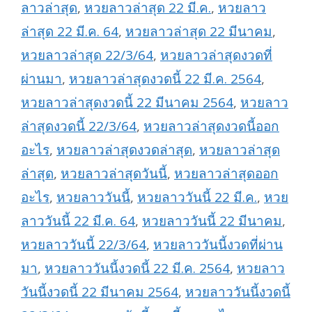
ลาวล่าสุด
,
หวยลาวล่าสุด 22 มี.ค.
,
หวยลาว
ล่าสุด 22 มี.ค. 64
,
หวยลาวล่าสุด 22 มีนาคม
,
หวยลาวล่าสุด 22/3/64
,
หวยลาวล่าสุดงวดที่
ผ่านมา
,
หวยลาวล่าสุดงวดนี้ 22 มี.ค. 2564
,
หวยลาวล่าสุดงวดนี้ 22 มีนาคม 2564
,
หวยลาว
ล่าสุดงวดนี้ 22/3/64
,
หวยลาวล่าสุดงวดนี้ออก
อะไร
,
หวยลาวล่าสุดงวดล่าสุด
,
หวยลาวล่าสุด
ล่าสุด
,
หวยลาวล่าสุดวันนี้
,
หวยลาวล่าสุดออก
อะไร
,
หวยลาววันนี้
,
หวยลาววันนี้ 22 มี.ค.
,
หวย
ลาววันนี้ 22 มี.ค. 64
,
หวยลาววันนี้ 22 มีนาคม
,
หวยลาววันนี้ 22/3/64
,
หวยลาววันนี้งวดที่ผ่าน
มา
,
หวยลาววันนี้งวดนี้ 22 มี.ค. 2564
,
หวยลาว
วันนี้งวดนี้ 22 มีนาคม 2564
,
หวยลาววันนี้งวดนี้