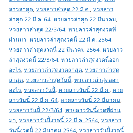
ลาวล่าสุด
,
หวยลาวล่าสุด 22 มี.ค.
,
หวยลาว
ล่าสุด 22 มี.ค. 64
,
หวยลาวล่าสุด 22 มีนาคม
,
หวยลาวล่าสุด 22/3/64
,
หวยลาวล่าสุดงวดที่
ผ่านมา
,
หวยลาวล่าสุดงวดนี้ 22 มี.ค. 2564
,
หวยลาวล่าสุดงวดนี้ 22 มีนาคม 2564
,
หวยลาว
ล่าสุดงวดนี้ 22/3/64
,
หวยลาวล่าสุดงวดนี้ออก
อะไร
,
หวยลาวล่าสุดงวดล่าสุด
,
หวยลาวล่าสุด
ล่าสุด
,
หวยลาวล่าสุดวันนี้
,
หวยลาวล่าสุดออก
อะไร
,
หวยลาววันนี้
,
หวยลาววันนี้ 22 มี.ค.
,
หวย
ลาววันนี้ 22 มี.ค. 64
,
หวยลาววันนี้ 22 มีนาคม
,
หวยลาววันนี้ 22/3/64
,
หวยลาววันนี้งวดที่ผ่าน
มา
,
หวยลาววันนี้งวดนี้ 22 มี.ค. 2564
,
หวยลาว
วันนี้งวดนี้ 22 มีนาคม 2564
,
หวยลาววันนี้งวดนี้