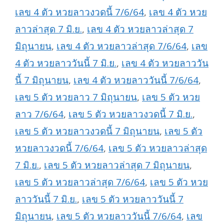
เลข 4 ตัว หวยลาวงวดนี้ 7/6/64
,
เลข 4 ตัว หวย
ลาวล่าสุด 7 มิ.ย.
,
เลข 4 ตัว หวยลาวล่าสุด 7
มิถุนายน
,
เลข 4 ตัว หวยลาวล่าสุด 7/6/64
,
เลข
4 ตัว หวยลาววันนี้ 7 มิ.ย.
,
เลข 4 ตัว หวยลาววัน
นี้ 7 มิถุนายน
,
เลข 4 ตัว หวยลาววันนี้ 7/6/64
,
เลข 5 ตัว หวยลาว 7 มิถุนายน
,
เลข 5 ตัว หวย
ลาว 7/6/64
,
เลข 5 ตัว หวยลาวงวดนี้ 7 มิ.ย.
,
เลข 5 ตัว หวยลาวงวดนี้ 7 มิถุนายน
,
เลข 5 ตัว
หวยลาวงวดนี้ 7/6/64
,
เลข 5 ตัว หวยลาวล่าสุด
7 มิ.ย.
,
เลข 5 ตัว หวยลาวล่าสุด 7 มิถุนายน
,
เลข 5 ตัว หวยลาวล่าสุด 7/6/64
,
เลข 5 ตัว หวย
ลาววันนี้ 7 มิ.ย.
,
เลข 5 ตัว หวยลาววันนี้ 7
มิถุนายน
,
เลข 5 ตัว หวยลาววันนี้ 7/6/64
,
เลข