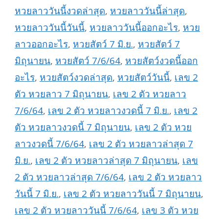
หวยลาววันนี้งวดล่าสุด
,
หวยลาววันนี้ล่าสุด
,
หวยลาววันนี้วันนี้
,
หวยลาววันนี้ออกอะไร
,
หวย
ลาวออกอะไร
,
หวยสัตว์ 7 มิ.ย.
,
หวยสัตว์ 7
มิถุนายน
,
หวยสัตว์ 7/6/64
,
หวยสัตว์งวดนี้ออก
อะไร
,
หวยสัตว์งวดล่าสุด
,
หวยสัตว์วันนี้
,
เลข 2
ตัว หวยลาว 7 มิถุนายน
,
เลข 2 ตัว หวยลาว
7/6/64
,
เลข 2 ตัว หวยลาวงวดนี้ 7 มิ.ย.
,
เลข 2
ตัว หวยลาวงวดนี้ 7 มิถุนายน
,
เลข 2 ตัว หวย
ลาวงวดนี้ 7/6/64
,
เลข 2 ตัว หวยลาวล่าสุด 7
มิ.ย.
,
เลข 2 ตัว หวยลาวล่าสุด 7 มิถุนายน
,
เลข
2 ตัว หวยลาวล่าสุด 7/6/64
,
เลข 2 ตัว หวยลาว
วันนี้ 7 มิ.ย.
,
เลข 2 ตัว หวยลาววันนี้ 7 มิถุนายน
,
เลข 2 ตัว หวยลาววันนี้ 7/6/64
,
เลข 3 ตัว หวย