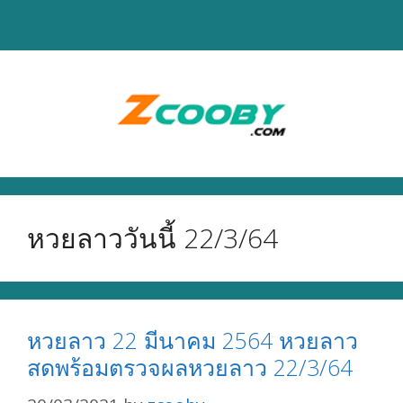
Skip
to
content
หวยลาววันนี้ 22/3/64
หวยลาว 22 มีนาคม 2564 หวยลาว
สดพร้อมตรวจผลหวยลาว 22/3/64