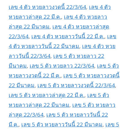
เลข 4 ตัว หวยลาวงวดนี้ 22/3/64
,
เลข 4 ตัว
หวยลาวล่าสุด 22 มี.ค.
,
เลข 4 ตัว หวยลาว
ล่าสุด 22 มีนาคม
,
เลข 4 ตัว หวยลาวล่าสุด
22/3/64
,
เลข 4 ตัว หวยลาววันนี้ 22 มี.ค.
,
เลข
4 ตัว หวยลาววันนี้ 22 มีนาคม
,
เลข 4 ตัว หวย
ลาววันนี้ 22/3/64
,
เลข 5 ตัว หวยลาว 22
มีนาคม
,
เลข 5 ตัว หวยลาว 22/3/64
,
เลข 5 ตัว
หวยลาวงวดนี้ 22 มี.ค.
,
เลข 5 ตัว หวยลาวงวดนี้
22 มีนาคม
,
เลข 5 ตัว หวยลาวงวดนี้ 22/3/64
,
เลข 5 ตัว หวยลาวล่าสุด 22 มี.ค.
,
เลข 5 ตัว
หวยลาวล่าสุด 22 มีนาคม
,
เลข 5 ตัว หวยลาว
ล่าสุด 22/3/64
,
เลข 5 ตัว หวยลาววันนี้ 22
มี.ค.
,
เลข 5 ตัว หวยลาววันนี้ 22 มีนาคม
,
เลข 5