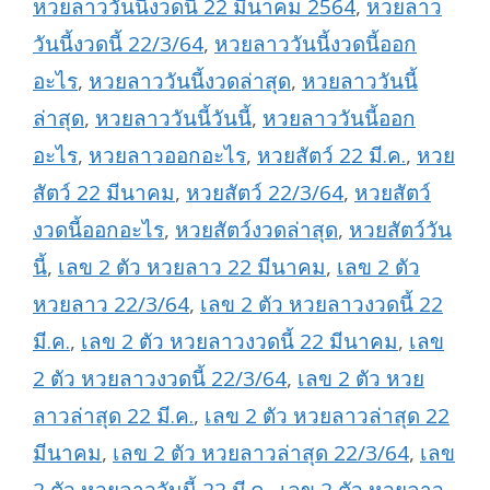
หวยลาววันนี้งวดนี้ 22 มีนาคม 2564
,
หวยลาว
วันนี้งวดนี้ 22/3/64
,
หวยลาววันนี้งวดนี้ออก
อะไร
,
หวยลาววันนี้งวดล่าสุด
,
หวยลาววันนี้
ล่าสุด
,
หวยลาววันนี้วันนี้
,
หวยลาววันนี้ออก
อะไร
,
หวยลาวออกอะไร
,
หวยสัตว์ 22 มี.ค.
,
หวย
สัตว์ 22 มีนาคม
,
หวยสัตว์ 22/3/64
,
หวยสัตว์
งวดนี้ออกอะไร
,
หวยสัตว์งวดล่าสุด
,
หวยสัตว์วัน
นี้
,
เลข 2 ตัว หวยลาว 22 มีนาคม
,
เลข 2 ตัว
หวยลาว 22/3/64
,
เลข 2 ตัว หวยลาวงวดนี้ 22
มี.ค.
,
เลข 2 ตัว หวยลาวงวดนี้ 22 มีนาคม
,
เลข
2 ตัว หวยลาวงวดนี้ 22/3/64
,
เลข 2 ตัว หวย
ลาวล่าสุด 22 มี.ค.
,
เลข 2 ตัว หวยลาวล่าสุด 22
มีนาคม
,
เลข 2 ตัว หวยลาวล่าสุด 22/3/64
,
เลข