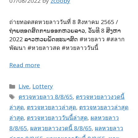
07/08/2022
by
zcooby
ถ่ายทอดสดหวยลาววันที่ 8 สิงหาคม 2565 /
ຖ່າຍທອດສົດການອອກຫວຍລາວ, ວັນທີ 8 ສິງຫາ
2022 ລາວຫວຍພັດທະນາສົດ #หวยลาว #สลาก
พัฒนา #หวยลาวสด #หวยลาววันนี้
Read more
Categories
Live
,
Lottery
Tags
ตรวจหวยลาว 8/8/65
,
ตรวจหวยลาวงวดนี้
ล่าสุด
,
ตรวจหวยลาวล่าสุด
,
ตรวจหวยลาวล่าสุด
ล่าสุด
,
ตรวจหวยลาววันนี้ล่าสุด
,
ผลหวยลาว
8/8/65
,
ผลหวยลาวงวดนี้ 8/8/65
,
ผลหวยลาว