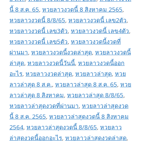
นี้ 8 ส.ค. 65
,
หวยลาวงวดนี้ 8 สิงหาคม 2565
,
หวยลาวงวดนี้ 8/8/65
,
หวยลาวงวดนี้ เลข2ตัว
,
หวยลาวงวดนี้ เลข3ตัว
,
หวยลาวงวดนี้ เลข4ตัว
,
หวยลาวงวดนี้ เลข5ตัว
,
หวยลาวงวดนี้งวดที่
ผ่านมา
,
หวยลาวงวดนี้งวดล่าสุด
,
หวยลาวงวดนี้
ล่าสุด
,
หวยลาวงวดนี้วันนี้
,
หวยลาวงวดนี้ออก
อะไร
,
หวยลาวงวดล่าสุด
,
หวยลาวล่าสุด
,
หวย
ลาวล่าสุด 8 ส.ค.
,
หวยลาวล่าสุด 8 ส.ค. 65
,
หวย
ลาวล่าสุด 8 สิงหาคม
,
หวยลาวล่าสุด 8/8/65
,
หวยลาวล่าสุดงวดที่ผ่านมา
,
หวยลาวล่าสุดงวด
นี้ 8 ส.ค. 2565
,
หวยลาวล่าสุดงวดนี้ 8 สิงหาคม
2564
,
หวยลาวล่าสุดงวดนี้ 8/8/65
,
หวยลาว
ล่าสุดงวดนี้ออกอะไร
,
หวยลาวล่าสุดงวดล่าสุด
,