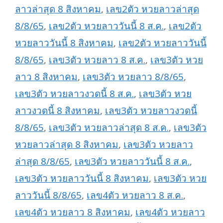
ลาวล่าสุด 8 สิงหาคม
,
เลข2ตัว หวยลาวล่าสุด
8/8/65
,
เลข2ตัว หวยลาววันนี้ 8 ส.ค.
,
เลข2ตัว
หวยลาววันนี้ 8 สิงหาคม
,
เลข2ตัว หวยลาววันนี้
8/8/65
,
เลข3ตัว หวยลาว 8 ส.ค.
,
เลข3ตัว หวย
ลาว 8 สิงหาคม
,
เลข3ตัว หวยลาว 8/8/65
,
เลข3ตัว หวยลาวงวดนี้ 8 ส.ค.
,
เลข3ตัว หวย
ลาวงวดนี้ 8 สิงหาคม
,
เลข3ตัว หวยลาวงวดนี้
8/8/65
,
เลข3ตัว หวยลาวล่าสุด 8 ส.ค.
,
เลข3ตัว
หวยลาวล่าสุด 8 สิงหาคม
,
เลข3ตัว หวยลาว
ล่าสุด 8/8/65
,
เลข3ตัว หวยลาววันนี้ 8 ส.ค.
,
เลข3ตัว หวยลาววันนี้ 8 สิงหาคม
,
เลข3ตัว หวย
ลาววันนี้ 8/8/65
,
เลข4ตัว หวยลาว 8 ส.ค.
,
เลข4ตัว หวยลาว 8 สิงหาคม
,
เลข4ตัว หวยลาว