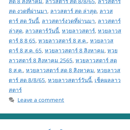
สด 8 สิงหาคม
,
ลาวสตาร์ สด 8/8/65
,
ลาวสตาร์
สด งวดที่ผ่านมา
,
ลาวสตาร์ สด ล่าสุด
,
ลาวส
ตาร์ สด วันนี้
,
ลาวสตาร์งวดที่ผ่านมา
,
ลาวสตาร์
ล่าสุด
,
ลาวสตาร์วันนี้
,
หวยลาวสตาร์
,
หวยลาวส
ตาร์ 8 8 65
,
หวยลาวสตาร์ 8 ส.ค.
,
หวยลาวส
ตาร์ 8 ส.ค. 65
,
หวยลาวสตาร์ 8 สิงหาคม
,
หวย
ลาวสตาร์ 8 สิงหาคม 2565
,
หวยลาวสตาร์ สด
8 ส.ค.
,
หวยลาวสตาร์ สด 8 สิงหาคม
,
หวยลาวส
ตาร์ สด 8/8/65
,
หวยลาวสตาร์วันนี้
,
เช็คผลลาว
สตาร์
Leave a comment