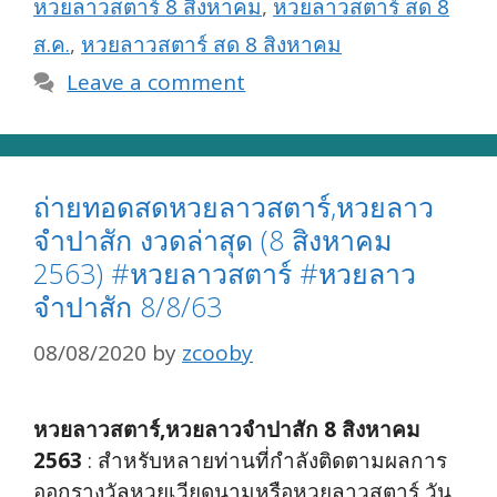
หวยลาวสตาร์ 8 สิงหาคม
,
หวยลาวสตาร์ สด 8
ส.ค.
,
หวยลาวสตาร์ สด 8 สิงหาคม
Leave a comment
ถ่ายทอดสดหวยลาวสตาร์,หวยลาว
จำปาสัก งวดล่าสุด (8 สิงหาคม
2563) #หวยลาวสตาร์ #หวยลาว
จำปาสัก 8/8/63
08/08/2020
by
zcooby
หวยลาวสตาร์,หวยลาวจำปาสัก 8 สิงหาคม
2563
: สำหรับหลายท่านที่กำลังติดตามผลการ
ออกรางวัลหวยเวียดนามหรือหวยลาวสตาร์ วัน