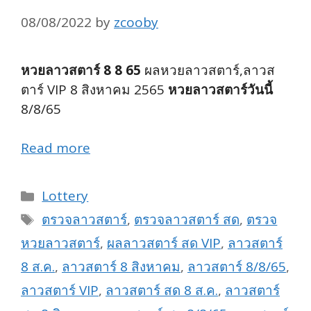
08/08/2022
by
zcooby
หวยลาวสตาร์ 8 8 65
ผลหวยลาวสตาร์,ลาวส
ตาร์ VIP 8 สิงหาคม 2565
หวยลาวสตาร์วันนี้
8/8/65
Read more
Categories
Lottery
Tags
ตรวจลาวสตาร์
,
ตรวจลาวสตาร์ สด
,
ตรวจ
หวยลาวสตาร์
,
ผลลาวสตาร์ สด VIP
,
ลาวสตาร์
8 ส.ค.
,
ลาวสตาร์ 8 สิงหาคม
,
ลาวสตาร์ 8/8/65
,
ลาวสตาร์ VIP
,
ลาวสตาร์ สด 8 ส.ค.
,
ลาวสตาร์