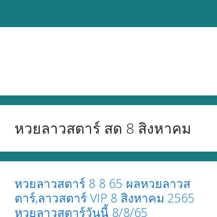
Skip
to
content
หวยลาวสตาร์ สด 8 สิงหาคม
หวยลาวสตาร์ 8 8 65 ผลหวยลาวส
ตาร์,ลาวสตาร์ VIP 8 สิงหาคม 2565
หวยลาวสตาร์วันนี้ 8/8/65