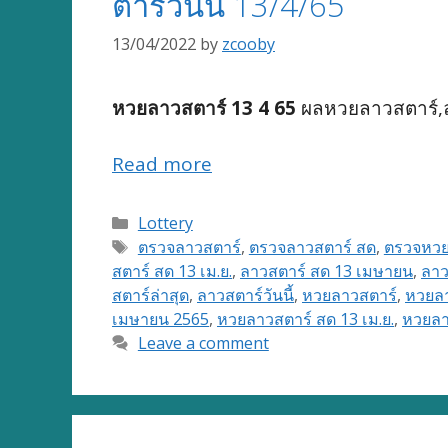
ตาร์วันนี้ 13/4/65
13/04/2022
by
zcooby
หวยลาวสตาร์ 13 4 65
ผลหวยลาวสตาร์,ล
Read more
Categories
Lottery
Tags
ตรวจลาวสตาร์
,
ตรวจลาวสตาร์ สด
,
ตรวจหวย
สตาร์ สด 13 เม.ย.
,
ลาวสตาร์ สด 13 เมษายน
,
ลาว
สตาร์ล่าสุด
,
ลาวสตาร์วันนี้
,
หวยลาวสตาร์
,
หวยลา
เมษายน 2565
,
หวยลาวสตาร์ สด 13 เม.ย.
,
หวยลา
Leave a comment