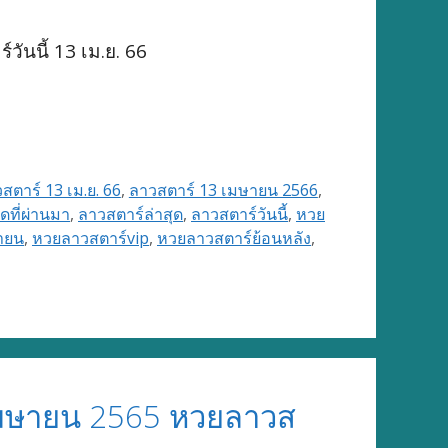
นนี้ 13 เม.ย. 66
สตาร์ 13 เม.ย. 66
,
ลาวสตาร์ 13 เมษายน 2566
,
ดที่ผ่านมา
,
ลาวสตาร์ล่าสุด
,
ลาวสตาร์วันนี้
,
หวย
ายน
,
หวยลาวสตาร์vip
,
หวยลาวสตาร์ย้อนหลัง
,
เมษายน 2565 หวยลาวส