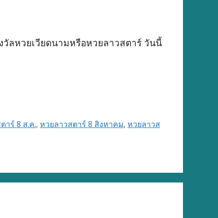
วัลหวยเวียดนามหรือหวยลาวสตาร์ วันนี้
าร์ 8 ส.ค.
,
หวยลาวสตาร์ 8 สิงหาคม
,
หวยลาวส