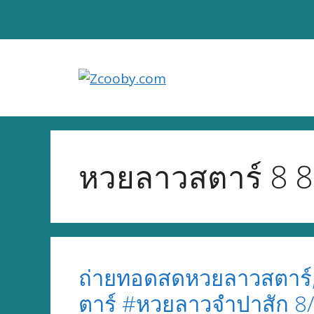
Skip
to
content
หวยลาวสตาร์ 8 8
ถ่ายทอดสดหวยลาวสตาร์,
ตาร์ #หวยลาวจำปาสัก 8