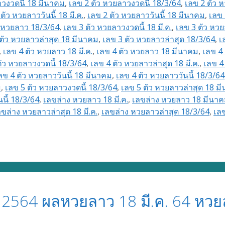
าวงวดนี้ 18 มีนาคม
,
เลข 2 ตัว หวยลาวงวดนี้ 18/3/64
,
เลข 2 ตัว ห
ตัว หวยลาววันนี้ 18 มี.ค.
,
เลข 2 ตัว หวยลาววันนี้ 18 มีนาคม
,
เลข 
ว หวยลาว 18/3/64
,
เลข 3 ตัว หวยลาวงวดนี้ 18 มี.ค.
,
เลข 3 ตัว หวย
ตัว หวยลาวล่าสุด 18 มีนาคม
,
เลข 3 ตัว หวยลาวล่าสุด 18/3/64
,
เ
,
เลข 4 ตัว หวยลาว 18 มี.ค.
,
เลข 4 ตัว หวยลาว 18 มีนาคม
,
เลข 4
ตัว หวยลาวงวดนี้ 18/3/64
,
เลข 4 ตัว หวยลาวล่าสุด 18 มี.ค.
,
เลข 4
ลข 4 ตัว หวยลาววันนี้ 18 มีนาคม
,
เลข 4 ตัว หวยลาววันนี้ 18/3/64
ม
,
เลข 5 ตัว หวยลาวงวดนี้ 18/3/64
,
เลข 5 ตัว หวยลาวล่าสุด 18 ม
นี้ 18/3/64
,
เลขล่าง หวยลาว 18 มี.ค.
,
เลขล่าง หวยลาว 18 มีนา
ลขล่าง หวยลาวล่าสุด 18 มี.ค.
,
เลขล่าง หวยลาวล่าสุด 18/3/64
,
เลข
564 ผลหวยลาว 18 มี.ค. 64 หวยลา