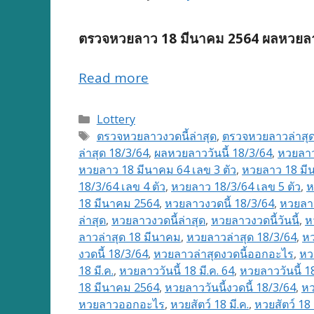
ตรวจหวยลาว 18 มีนาคม 2564 ผลหวยลาว 
Read more
Categories
Lottery
Tags
ตรวจหวยลาวงวดนี้ล่าสุด
,
ตรวจหวยลาวล่าสุ
ล่าสุด 18/3/64
,
ผลหวยลาววันนี้ 18/3/64
,
หวยลาว 
หวยลาว 18 มีนาคม 64 เลข 3 ตัว
,
หวยลาว 18 มีน
18/3/64 เลข 4 ตัว
,
หวยลาว 18/3/64 เลข 5 ตัว
,
ห
18 มีนาคม 2564
,
หวยลาวงวดนี้ 18/3/64
,
หวยลาว
ล่าสุด
,
หวยลาวงวดนี้ล่าสุด
,
หวยลาวงวดนี้วันนี้
,
ห
ลาวล่าสุด 18 มีนาคม
,
หวยลาวล่าสุด 18/3/64
,
หว
งวดนี้ 18/3/64
,
หวยลาวล่าสุดงวดนี้ออกอะไร
,
หว
18 มี.ค.
,
หวยลาววันนี้ 18 มี.ค. 64
,
หวยลาววันนี้ 
18 มีนาคม 2564
,
หวยลาววันนี้งวดนี้ 18/3/64
,
หว
หวยลาวออกอะไร
,
หวยสัตว์ 18 มี.ค.
,
หวยสัตว์ 18