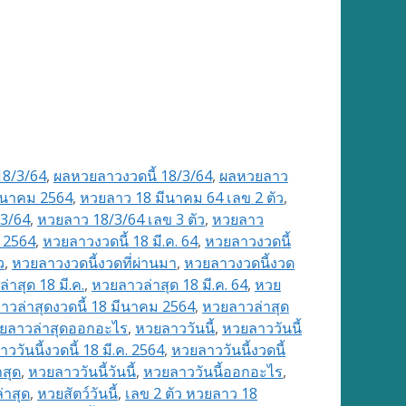
8/3/64
,
ผลหวยลาวงวดนี้ 18/3/64
,
ผลหวยลาว
ีนาคม 2564
,
หวยลาว 18 มีนาคม 64 เลข 2 ตัว
,
3/64
,
หวยลาว 18/3/64 เลข 3 ตัว
,
หวยลาว
. 2564
,
หวยลาวงวดนี้ 18 มี.ค. 64
,
หวยลาวงวดนี้
ว
,
หวยลาวงวดนี้งวดที่ผ่านมา
,
หวยลาวงวดนี้งวด
่าสุด 18 มี.ค.
,
หวยลาวล่าสุด 18 มี.ค. 64
,
หวย
าวล่าสุดงวดนี้ 18 มีนาคม 2564
,
หวยลาวล่าสุด
ยลาวล่าสุดออกอะไร
,
หวยลาววันนี้
,
หวยลาววันนี้
ววันนี้งวดนี้ 18 มี.ค. 2564
,
หวยลาววันนี้งวดนี้
าสุด
,
หวยลาววันนี้วันนี้
,
หวยลาววันนี้ออกอะไร
,
่าสุด
,
หวยสัตว์วันนี้
,
เลข 2 ตัว หวยลาว 18