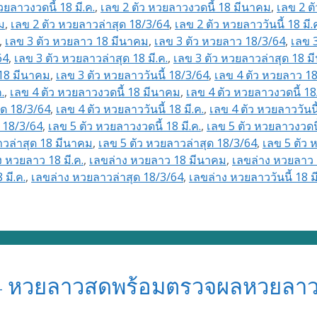
วยลาวงวดนี้ 18 มี.ค.
,
เลข 2 ตัว หวยลาวงวดนี้ 18 มีนาคม
,
เลข 2 ต
ม
,
เลข 2 ตัว หวยลาวล่าสุด 18/3/64
,
เลข 2 ตัว หวยลาววันนี้ 18 มี.
,
เลข 3 ตัว หวยลาว 18 มีนาคม
,
เลข 3 ตัว หวยลาว 18/3/64
,
เลข 3
64
,
เลข 3 ตัว หวยลาวล่าสุด 18 มี.ค.
,
เลข 3 ตัว หวยลาวล่าสุด 18 
 18 มีนาคม
,
เลข 3 ตัว หวยลาววันนี้ 18/3/64
,
เลข 4 ตัว หวยลาว 18 
.
,
เลข 4 ตัว หวยลาวงวดนี้ 18 มีนาคม
,
เลข 4 ตัว หวยลาวงวดนี้ 1
ุด 18/3/64
,
เลข 4 ตัว หวยลาววันนี้ 18 มี.ค.
,
เลข 4 ตัว หวยลาววันน
 18/3/64
,
เลข 5 ตัว หวยลาวงวดนี้ 18 มี.ค.
,
เลข 5 ตัว หวยลาวงวดน
าวล่าสุด 18 มีนาคม
,
เลข 5 ตัว หวยลาวล่าสุด 18/3/64
,
เลข 5 ตัว ห
ง หวยลาว 18 มี.ค.
,
เลขล่าง หวยลาว 18 มีนาคม
,
เลขล่าง หวยลาว
 มี.ค.
,
เลขล่าง หวยลาวล่าสุด 18/3/64
,
เลขล่าง หวยลาววันนี้ 18 มี
4 หวยลาวสดพร้อมตรวจผลหวยลาว