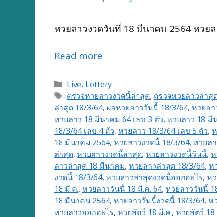
หวยลาวงวดวันที่ 18 มีนาคม 2564 หว
Read more
Categories
Live
,
Lottery
Tags
ตรวจหวยลาวงวดนี้ล่าสุด
,
ตรวจหวยลาวล่าสุ
ล่าสุด 18/3/64
,
ผลหวยลาววันนี้ 18/3/64
,
หวยลาว 
หวยลาว 18 มีนาคม 64 เลข 3 ตัว
,
หวยลาว 18 มีน
18/3/64 เลข 4 ตัว
,
หวยลาว 18/3/64 เลข 5 ตัว
,
ห
18 มีนาคม 2564
,
หวยลาวงวดนี้ 18/3/64
,
หวยลาว
ล่าสุด
,
หวยลาวงวดนี้ล่าสุด
,
หวยลาวงวดนี้วันนี้
,
ห
ลาวล่าสุด 18 มีนาคม
,
หวยลาวล่าสุด 18/3/64
,
หว
งวดนี้ 18/3/64
,
หวยลาวล่าสุดงวดนี้ออกอะไร
,
หว
18 มี.ค.
,
หวยลาววันนี้ 18 มี.ค. 64
,
หวยลาววันนี้ 
18 มีนาคม 2564
,
หวยลาววันนี้งวดนี้ 18/3/64
,
หว
หวยลาวออกอะไร
,
หวยสัตว์ 18 มี.ค.
,
หวยสัตว์ 18