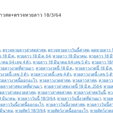
ยลาวสด+ตรวจหวยลาว 18/3/64
ด
,
ตรวจหวยลาวล่าสุดล่าสุด
,
ตรวจหวยลาววันนี้ล่าสุด
,
ผลหวยลาว 1
18 มี.ค.
,
หวยลาว 18 มี.ค. 64
,
หวยลาว 18 มีนาคม
,
หวยลาว 18 ม
าคม 64 เลข 4 ตัว
,
หวยลาว 18 มีนาคม 64 เลข 5 ตัว
,
หวยลาว 18/
วยลาวงวดที่ผ่านมา
,
หวยลาวงวดนี้ 18 มี.ค.
,
หวยลาวงวดนี้ 18 มี.ค
งวดนี้ เลข 3 ตัว
,
หวยลาวงวดนี้ เลข 4 ตัว
,
หวยลาวงวดนี้ เลข 5 ตั
วยลาวงวดนี้ออกอะไร
,
หวยลาวงวดล่าสุด
,
หวยลาวล่าสุด
,
หวยลาวล
ยลาวล่าสุดงวดที่ผ่านมา
,
หวยลาวล่าสุดงวดนี้ 18 มี.ค. 2564
,
หวยล
ยลาวล่าสุดงวดล่าสุด
,
หวยลาวล่าสุดล่าสุด
,
หวยลาวล่าสุดวันนี้
,
หว
18 มีนาคม
,
หวยลาววันนี้ 18/3/64
,
หวยลาววันนี้งวดที่ผ่านมา
,
หวยลา
ยลาววันนี้งวดนี้ออกอะไร
,
หวยลาววันนี้งวดล่าสุด
,
หวยลาววันนี้ล่
 มีนาคม
,
หวยสัตว์ 18/3/64
,
หวยสัตว์งวดนี้ออกอะไร
,
หวยสัตว์งวดล