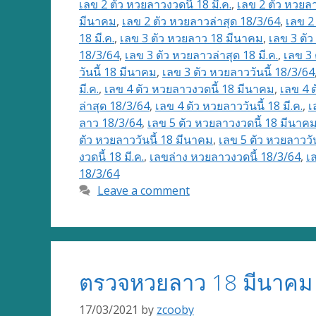
เลข 2 ตัว หวยลาวงวดนี้ 18 มี.ค.
,
เลข 2 ตัว หวยล
มีนาคม
,
เลข 2 ตัว หวยลาวล่าสุด 18/3/64
,
เลข 2 
18 มี.ค.
,
เลข 3 ตัว หวยลาว 18 มีนาคม
,
เลข 3 ตั
18/3/64
,
เลข 3 ตัว หวยลาวล่าสุด 18 มี.ค.
,
เลข 3 
วันนี้ 18 มีนาคม
,
เลข 3 ตัว หวยลาววันนี้ 18/3/64
มี.ค.
,
เลข 4 ตัว หวยลาวงวดนี้ 18 มีนาคม
,
เลข 4 
ล่าสุด 18/3/64
,
เลข 4 ตัว หวยลาววันนี้ 18 มี.ค.
,
เ
ลาว 18/3/64
,
เลข 5 ตัว หวยลาวงวดนี้ 18 มีนาค
ตัว หวยลาววันนี้ 18 มีนาคม
,
เลข 5 ตัว หวยลาววัน
งวดนี้ 18 มี.ค.
,
เลขล่าง หวยลาวงวดนี้ 18/3/64
,
เ
18/3/64
Leave a comment
ตรวจหวยลาว 18 มีนาคม 2
17/03/2021
by
zcooby