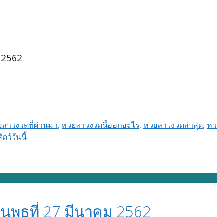
ม 2562
ลาวงวดที่ผ่านมา
,
หวยลาวงวดนี้ออกอะไร
,
หวยลาวงวดล่าสุด
,
หว
ตว์วันนี้
พุธที่ 27 มีนาคม 2562