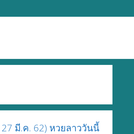
 มี.ค. 62) หวยลาววันนี้